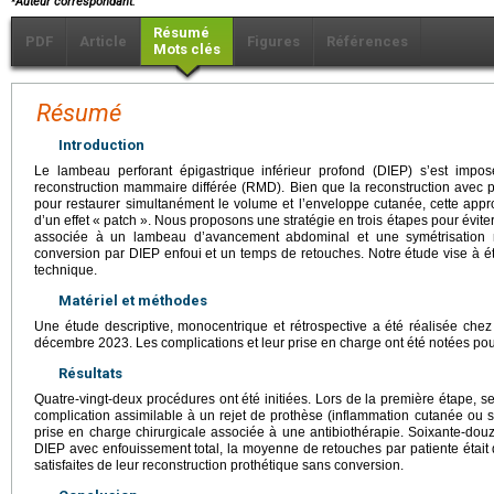
Auteur correspondant.
Résumé
PDF
Article
Figures
Références
Mots clés
Résumé
Introduction
Le lambeau perforant épigastrique inférieur profond (DIEP) s’est im
reconstruction mammaire différée (RMD). Bien que la reconstruction avec p
pour restaurer simultanément le volume et l’enveloppe cutanée, cette appr
d’un effet « patch ». Nous proposons une stratégie en trois étapes pour éviter
associée à un lambeau d’avancement abdominal et une symétrisation m
conversion par DIEP enfoui et un temps de retouches. Notre étude vise à étudie
technique.
Matériel et méthodes
Une étude descriptive, monocentrique et rétrospective a été réalisée chez 
décembre 2023. Les complications et leur prise en charge ont été notées po
Résultats
Quatre-vingt-deux procédures ont été initiées. Lors de la première étape, s
complication assimilable à un rejet de prothèse (inflammation cutanée ou 
prise en charge chirurgicale associée à une antibiothérapie. Soixante-douz
DIEP avec enfouissement total, la moyenne de retouches par patiente était 
satisfaites de leur reconstruction prothétique sans conversion.