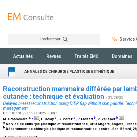
Rechercher
Service C
Rechercher
Actualités
Revues
Traités EMC
Domaines
ANNALES DE CHIRURGIE PLASTIQUE ESTHÉTIQUE
Reconstruction mammaire différée par lamb
cutanée : technique et évaluation
- 31/08/25
Delayed breast reconstruction using DIEP flap without skin paddle: Techni
management
Doi : 10.1016/j.anplas.2025.03.007
a
,
⁎
b
b
b
b
M. Crossouard
, E. Delay
, S. Perez
, P. Frobert
, R. Vaucher
a
Service de chirurgie plastique et reconstructrice, CHU Angers, Angers, Franc
b
Département de chirurgie plastique et reconstructrice, centre Léon-Bérard, 28
⁎