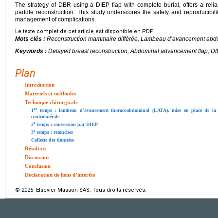
The strategy of DBR using a DIEP flap with complete burial, offers a reliab
paddle reconstruction. This study underscores the safety and reproducibilit
management of complications.
Le texte complet de cet article est disponible en PDF.
Mots clés :
Reconstruction mammaire différée, Lambeau d’avancement abdom
Keywords :
Delayed breast reconstruction, Abdominal advancement flap, DIEP,
Plan
Introduction
Matériels et méthodes
Technique chirurgicale
er
1
temps : lambeau d’avancement thoracoabdominal (LATA), mise en place de la pr
controlatérale
e
2
temps : conversion par DIEP
e
3
temps : retouches
Collecte des données
Résultats
Discussion
Conclusion
Déclaration de liens d’intérêts
© 2025 Elsevier Masson SAS. Tous droits réservés.