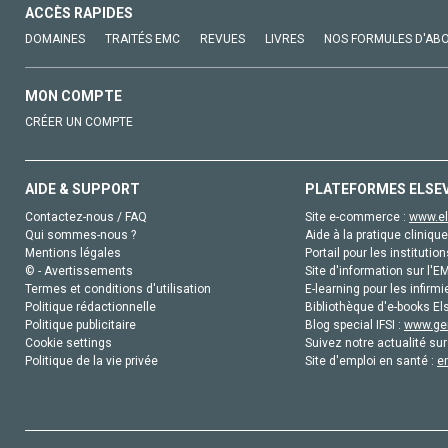
ACCÈS RAPIDES
DOMAINES
TRAITÉS EMC
REVUES
LIVRES
NOS FORMULES D'AB
MON COMPTE
CRÉER UN COMPTE
AIDE & SUPPORT
PLATEFORMES ELSE
Contactez-nous / FAQ
Site e-commerce :
www.el
Qui sommes-nous ?
Aide à la pratique clinique
Mentions légales
Portail pour les institution
© - Avertissements
Site d'information sur l'E
Termes et conditions d'utilisation
E-learning pour les infirmi
Politique rédactionnelle
Bibliothèque d'e-books Els
Politique publicitaire
Blog special IFSI :
www.gen
Cookie settings
Suivez notre actualité sur
Politique de la vie privée
Site d'emploi en santé :
e