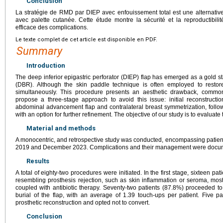
Conclusion
La stratégie de RMD par DIEP avec enfouissement total est une alternative 
avec palette cutanée. Cette étude montre la sécurité et la reproductibil
efficace des complications.
Le texte complet de cet article est disponible en PDF.
Summary
Introduction
The deep inferior epigastric perforator (DIEP) flap has emerged as a gold s
(DBR). Although the skin paddle technique is often employed to resto
simultaneously. This procedure presents an aesthetic drawback, commonl
propose a three-stage approach to avoid this issue: initial reconstruct
abdominal advancement flap and contralateral breast symmetrization, follo
with an option for further refinement. The objective of our study is to evaluate 
Material and methods
A monocentric, and retrospective study was conducted, encompassing patien
2019 and December 2023. Complications and their management were docum
Results
A total of eighty-two procedures were initiated. In the first stage, sixteen p
resembling prosthesis rejection, such as skin inflammation or seroma, most
coupled with antibiotic therapy. Seventy-two patients (87.8%) proceeded to
burial of the flap, with an average of 1.39 touch-ups per patient. Five pa
prosthetic reconstruction and opted not to convert.
Conclusion