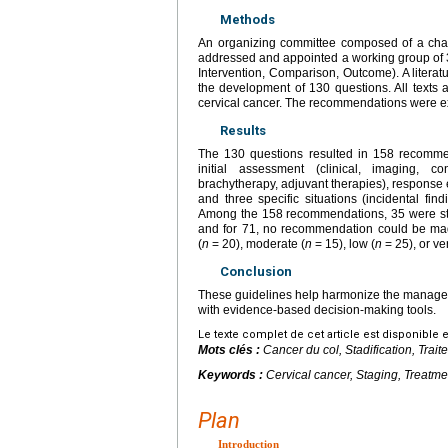
Methods
An organizing committee composed of a chair
addressed and appointed a working group of 3
Intervention, Comparison, Outcome). A liter
the development of 130 questions. All texts
cervical cancer. The recommendations were ext
Results
The 130 questions resulted in 158 recommen
initial assessment (clinical, imaging, co
brachytherapy, adjuvant therapies), response e
and three specific situations (incidental fi
Among the 158 recommendations, 35 were str
and for 71, no recommendation could be made
(
n
=
20), moderate (
n
=
15), low (
n
=
25), or ve
Conclusion
These guidelines help harmonize the manageme
with evidence-based decision-making tools.
Le texte complet de cet article est disponible 
Mots clés :
Cancer du col, Stadification, Tra
Keywords :
Cervical cancer, Staging, Treatm
Plan
Introduction