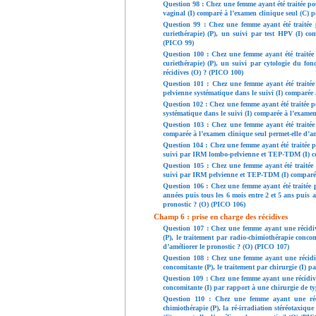
Question 98 : Chez une femme ayant été traitée pou
vaginal (I) comparé à l’examen clinique seul (C) p
Question 99 : Chez une femme ayant été traitée 
curiethérapie) (P), un suivi par test HPV (I) co
(PICO 99)
Question 100 : Chez une femme ayant été traitée 
curiethérapie) (P), un suivi par cytologie du fon
récidives (O) ? (PICO 100)
Question 101 : Chez une femme ayant été traitée
pelvienne systématique dans le suivi (I) comparée 
Question 102 : Chez une femme ayant été traitée p
systématique dans le suivi (I) comparée à l’examen
Question 103 : Chez une femme ayant été traité
comparée à l’examen clinique seul permet-elle d’a
Question 104 : Chez une femme ayant été traitée p
suivi par IRM lombo-pelvienne et TEP-TDM (I) com
Question 105 : Chez une femme ayant été traitée
suivi par IRM pelvienne et TEP-TDM (I) comparée 
Question 106 : Chez une femme ayant été traitée p
années puis tous les 6 mois entre 2 et 5 ans puis 
pronostic ? (O) (PICO 106)
Champ 6 : prise en charge des récidives
Question 107 : Chez une femme ayant une récidive
(P), le traitement par radio-chimiothérapie conco
d’améliorer le pronostic ? (O) (PICO 107)
Question 108 : Chez une femme ayant une récidive
concomitante (P), le traitement par chirurgie (I) 
Question 109 : Chez une femme ayant une récidive
concomitante (I) par rapport à une chirurgie de ty
Question 110 : Chez une femme ayant une récid
chimiothérapie (P), la ré-irradiation stéréotaxiqu