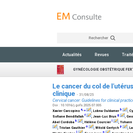
Rechercher
Actualités
Revues
Trait
GYNÉCOLOGIE OBSTÉTRIQUE FERT
Le cancer du col de l’utéru
clinique
- 31/08/25
Cervical cancer: Guidelines for clinical practic
Doi : 10.1016/j.gofs.2025.07.005
a
,
⁎
b
Xavier Carcopino
, Lobna Ouldamer
, C
f
g
Sofiane Bendifallah
, Jean-Luc Brun
, Ge
k
l
Abel Cordoba
, Hélène Courcier
, Yohann
o
p
, Tristan Gauthier
, Witold Gertych
, L
l
n