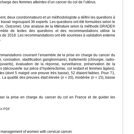
charge des femmes atteintes d’un cancer du col de l’utérus.
ent, deux coordonnateurs et un méthodologiste a défini les questions à
travail regroupant 36 experts. Les questions ont été formulées selon le
son, Outcome
). Une analyse de la littérature selon la méthode GRADE®
emble de textes des questions et des recommandations utilise la
rus de 2018. Les recommandations ont été soumises à validation externe
.
ommandations couvrant l’ensemble de la prise en charge du cancer du
ie, conisation, stadification ganglionnaire), traitements (chirurgie, radio-
djuvants), évaluation de la réponse, surveillance, préservation de la
lières (découverte sur pièce d’hystérectomie, col restant et femmes âgées).
es (dont 5 malgré une preuve très basse), 52 étaient faibles. Pour 71,
La qualité des preuves était élevée (
n
=
20), modérée (
n
=
15), basse
er la prise en charge du cancer du col en France et de guider les
en PDF.
the management of women with cervical cancer.