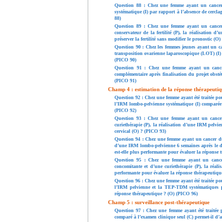
Question 88 : Chez une femme ayant un cancer d
systématique (I) par rapport à l’absence de cerclag
88)
Question 89 : Chez une femme ayant un cancer d
conservateur de la fertilité (P), la réalisation d
préserver la fertilité sans modifier le pronostic (O
Question 90 : Chez les femmes jeunes ayant un ca
transposition ovarienne laparoscopique (LOT) (I) p
(PICO 90)
Question 91 : Chez une femme ayant un cancer 
complémentaire après finalisation du projet obstét
(PICO 91)
Champ 4 : estimation de la réponse thérapeutiq
Question 92 : Chez une femme ayant été traitée pou
l’IRM lombo-pelvienne systématique (I) comparée 
(PICO 92)
Question 93 : Chez une femme ayant un cancer 
curiethérapie (P), la réalisation d’une IRM pelvi
cervical (O) ? (PICO 93)
Question 94 : Chez une femme ayant un cancer du c
d’une IRM lombo-pelvienne 6 semaines après le d
est-elle plus performante pour évaluer la réponse
Question 95 : Chez une femme ayant un cancer 
concomitante et d’une curiethérapie (P), la réal
performante pour évaluer la réponse thérapeutiqu
Question 96 : Chez une femme ayant été traitée pou
l’IRM pelvienne et la TEP-TDM systématiques pr
réponse thérapeutique ? (O) (PICO 96)
Champ 5 : surveillance post-thérapeutique
Question 97 : Chez une femme ayant été traitée p
comparé à l’examen clinique seul (C) permet-il d’a