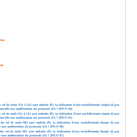
érus
rus
ol de stade IA1 à IA2 sans embole (P), la réalisation d’une trachélectomie simple (I) par
met-elle une amélioration du pronostic (O) ? (PICO 84)
ol de stade IA1 à IA2 avec emboles (P), la réalisation d’une trachélectomie simple (I) par
met-elle une amélioration du pronostic (O) ? (PICO 85)
 col de stade IB1 sans embole (P), la réalisation d’une trachélectomie élargie (I) par
le une amélioration du pronostic (O) ? (PICO 86)
 col de stade IB1 avec emboles (P), la réalisation d’une trachélectomie élargie (I) par
le une amélioration du pronostic (O) ? (PICO 87)