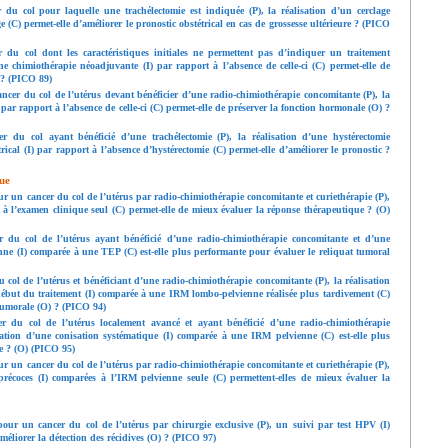
u col pour laquelle une trachélectomie est indiquée (P), la réalisation d’un cerclage
e (C) permet-elle d’améliorer le pronostic obstétrical en cas de grossesse ultérieure ? (PICO
u col dont les caractéristiques initiales ne permettent pas d’indiquer un traitement
’une chimiothérapie néoadjuvante (I) par rapport à l’absence de celle-ci (C) permet-elle de
) ? (PICO 89)
ncer du col de l’utérus devant bénéficier d’une radio-chimiothérapie concomitante (P), la
ar rapport à l’absence de celle-ci (C) permet-elle de préserver la fonction hormonale (O) ?
du col ayant bénéficié d’une trachélectomie (P), la réalisation d’une hystérectomie
rical (I) par rapport à l’absence d’hystérectomie (C) permet-elle d’améliorer le pronostic ?
ue
r un cancer du col de l’utérus par radio-chimiothérapie concomitante et curiethérapie (P),
à l’examen clinique seul (C) permet-elle de mieux évaluer la réponse thérapeutique ? (O)
du col de l’utérus ayant bénéficié d’une radio-chimiothérapie concomitante et d’une
enne (I) comparée à une TEP (C) est-elle plus performante pour évaluer le reliquat tumoral
ol de l’utérus et bénéficiant d’une radio-chimiothérapie concomitante (P), la réalisation
ébut du traitement (I) comparée à une IRM lombo-pelvienne réalisée plus tardivement (C)
 tumorale (O) ? (PICO 94)
du col de l’utérus localement avancé et ayant bénéficié d’une radio-chimiothérapie
isation d’une conisation systématique (I) comparée à une IRM pelvienne (C) est-elle plus
e ? (O) (PICO 95)
r un cancer du col de l’utérus par radio-chimiothérapie concomitante et curiethérapie (P),
écoces (I) comparées à l’IRM pelvienne seule (C) permettent-elles de mieux évaluer la
our un cancer du col de l’utérus par chirurgie exclusive (P), un suivi par test HPV (I)
méliorer la détection des récidives (O) ? (PICO 97)