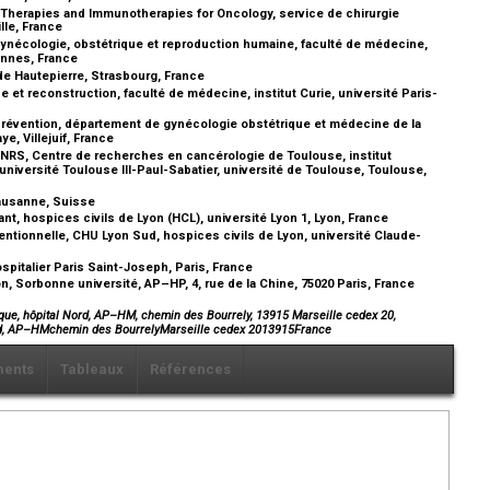
Therapies and Immunotherapies for Oncology, service de chirurgie
ille, France
ynécologie, obstétrique et reproduction humaine, faculté de médecine,
ennes, France
e Hautepierre, Strasbourg, France
et reconstruction, faculté de médecine, institut Curie, université Paris-
prévention, département de gynécologie obstétrique et médecine de la
e, Villejuif, France
RS, Centre de recherches en cancérologie de Toulouse, institut
niversité Toulouse III-Paul-Sabatier, université de Toulouse, Toulouse,
 Lausanne, Suisse
, hospices civils de Lyon (HCL), université Lyon 1, Lyon, France
entionnelle, CHU Lyon Sud, hospices civils de Lyon, université Claude-
pitalier Paris Saint-Joseph, Paris, France
, Sorbonne université, AP–HP, 4, rue de la Chine, 75020 Paris, France
que, hôpital Nord, AP–HM, chemin des Bourrely, 13915 Marseille cedex 20,
Nord, AP–HMchemin des BourrelyMarseille cedex 2013915France
ents
Tableaux
Références