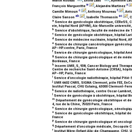
Martin Koskas
, Enora Laas
, Aymeline La
w
x
François Margueritte
, Alejandra Martinez
c
t
Camille Mimoun
, Anthony Moureau
, Ant
ab
ac
Claire Sanson
, Isabelle Thomassin
, 
a
Service de gynécologie obstétrique, CEReSS, Cen
vie, hôpital Nord (APHM), Aix-Marseille université
b
Service d’obstétrique, faculté de médecine de To
c
Service de gynécologie obstétrique, hôpital Lari
d
Service de médecine nucléaire, hôpital Nord, A
e
Service de chirurgie cancérologique gynécologi
AP–HP.centre, Paris, France
f
Service de chirurgie gynécologique, hôpital Amér
g
Service de chirurgie gynécologique et de médecin
Bordeaux, France
h
Inserm UMR_S_938, Cancer Biology and Therapeut
Centre de recherche Saint-Antoine (CRSA), hôpital 
AP–HP, Paris, France
i
Service d’oncologie radiothérapie, hôpital Pitié
j
UMR 6602 CNRS, SIGMA Clermont, pôle FEE, EnCoV
Institut Pascal, CHU Estaing, 63000 Clermont-Fer
k
Service de radiothérapie, centre Oscar-Lambret, 
l
Service de gynécologie à obstétrique, hôpital Bic
m
Département de gynécologie obstétrique et de 
4, rue de la Chine, 75020 Paris, France
n
Service de chirurgie gynécologique, sénologique 
o
Service de gynécologie-obstétrique, hôpital de 
France
p
Service de chirurgie gynécologique et oncologi
q
Département d’oncologie médicale, Oncopole 
r
Institut Mère-Enfant Alix-de-Champagne, CHU, 