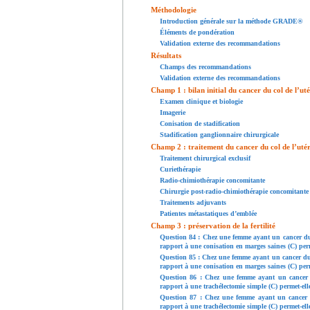
Méthodologie
Introduction générale sur la méthode GRADE®
Éléments de pondération
Validation externe des recommandations
Résultats
Champs des recommandations
Validation externe des recommandations
Champ 1 : bilan initial du cancer du col de l’ut
Examen clinique et biologie
Imagerie
Conisation de stadification
Stadification ganglionnaire chirurgicale
Champ 2 : traitement du cancer du col de l’uté
Traitement chirurgical exclusif
Curiethérapie
Radio-chimiothérapie concomitante
Chirurgie post-radio-chimiothérapie concomitante
Traitements adjuvants
Patientes métastatiques d’emblée
Champ 3 : préservation de la fertilité
Question 84 : Chez une femme ayant un cancer du c
rapport à une conisation en marges saines (C) per
Question 85 : Chez une femme ayant un cancer du c
rapport à une conisation en marges saines (C) per
Question 86 : Chez une femme ayant un cancer du
rapport à une trachélectomie simple (C) permet-el
Question 87 : Chez une femme ayant un cancer du
rapport à une trachélectomie simple (C) permet-el