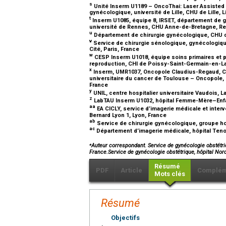
s
Unité Inserm U1189 – OncoThai: Laser Assisted 
gynécologique, université de Lille, CHU de Lille, L
t
Inserm U1085, équipe 8, IRSET, département de g
université de Rennes, CHU Anne-de-Bretagne, R
u
Département de chirurgie gynécologique, CHU d
v
Service de chirurgie sénologique, gynécologique 
Cité, Paris, France
w
CESP Inserm U1018, équipe soins primaires et 
reproduction, CHI de Poissy-Saint-Germain-en-Lay
x
Inserm, UMR1037, Oncopole Claudius-Regaud, CN
universitaire du cancer de Toulouse – Oncopole, u
France
y
UNIL, centre hospitalier universitaire Vaudois,
z
LabTAU Inserm U1032, hôpital Femme-Mère–Enfant
aa
EA CICLY, service d’imagerie médicale et interv
Bernard Lyon 1, Lyon, France
ab
Service de chirurgie gynécologique, groupe hos
ac
Département d’imagerie médicale, hôpital Tenon
⁎
Auteur correspondant. Service de gynécologie obstétri
France.Service de gynécologie obstétrique, hôpital 
Résumé
PDF
Article
Complém
Mots clés
Résumé
Objectifs