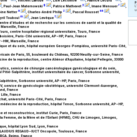
corre
, Vincent Lavoué
, Lise Lecointre
, Fabrice Lecuru
,
p
g
y
r
L
, Paul-Jean Maternowski
, Patrice Mathevet
, Imane Menouer
,
u
a
z
aa
oine Netter
, Charles-André Philip
, Pascal Rousset
,
m
t
Cyril Touboul
, Jean Levêque
tre d’études et de recherche sur les services de santé et la qualité de
, Marseille, France
urs, centre hospitalier régional universitaire, Tours, France
boisière, Paris-Cité université, AP–HP, Paris, France
P–HM, Marseille, France
que et du sein, hôpital européen Georges-Pompidou, université Paris-Cité,
icain de Paris, 55, boulevard du Château, 92200 Neuilly-sur-Seine, France
e de la reproduction, centre Aliénor d’Aquitaine, hôpital Pellegrin, 33000
ics, service de chirurgie cancérologique gynécologique et du sein,
Pitié-Salpêtrière, institut universitaire du cancer, Sorbonne université,
-Salpêtrière, Sorbonne université, AP–HP, Paris, France
, service de gynécologie-obstétrique, université Clermont-Auvergne,
rand, France
Lille, France
hat, université Paris-Cité, Paris, France
médecine de la reproduction, hôpital Tenon, Sorbonne université, AP–HP,
et reconstructrice, institut Curie, Paris, France
la Femme, de la Mère et de l’Enfant (HFME), CHU de Limoges, Limoges,
que, hôpital Lyon Sud, Lyon, France
CLAUDIUS REGAUD–IUCT Oncopole, Toulouse, France
URCA, Reims, France