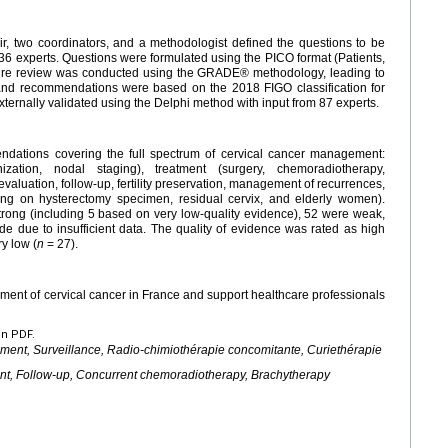
, two coordinators, and a methodologist defined the questions to be
6 experts. Questions were formulated using the PICO format (Patients,
ature review was conducted using the GRADE® methodology, leading to
 and recommendations were based on the 2018 FIGO classification for
ernally validated using the Delphi method with input from 87 experts.
dations covering the full spectrum of cervical cancer management:
nization, nodal staging), treatment (surgery, chemoradiotherapy,
valuation, follow-up, fertility preservation, management of recurrences,
nding on hysterectomy specimen, residual cervix, and elderly women).
ong (including 5 based on very low-quality evidence), 52 were weak,
 due to insufficient data. The quality of evidence was rated as high
ry low (
n
=
27).
nt of cervical cancer in France and support healthcare professionals
en PDF.
itement, Surveillance, Radio-chimiothérapie concomitante, Curiethérapie
ent, Follow-up, Concurrent chemoradiotherapy, Brachytherapy