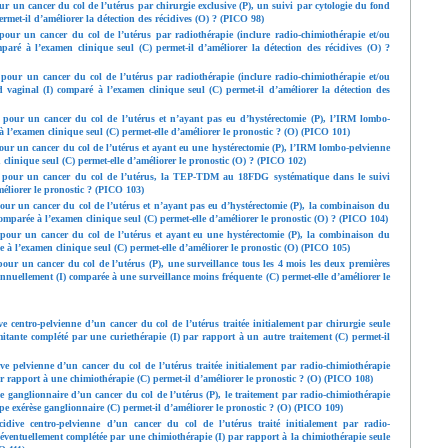
r un cancer du col de l’utérus par chirurgie exclusive (P), un suivi par cytologie du fond
ermet-il d’améliorer la détection des récidives (O) ? (PICO 98)
pour un cancer du col de l’utérus par radiothérapie (inclure radio-chimiothérapie et/ou
mparé à l’examen clinique seul (C) permet-il d’améliorer la détection des récidives (O) ?
pour un cancer du col de l’utérus par radiothérapie (inclure radio-chimiothérapie et/ou
d vaginal (I) comparé à l’examen clinique seul (C) permet-il d’améliorer la détection des
 pour un cancer du col de l’utérus et n’ayant pas eu d’hystérectomie (P), l’IRM lombo-
à l’examen clinique seul (C) permet-elle d’améliorer le pronostic ? (O) (PICO 101)
our un cancer du col de l’utérus et ayant eu une hystérectomie (P), l’IRM lombo-pelvienne
 clinique seul (C) permet-elle d’améliorer le pronostic (O) ? (PICO 102)
e pour un cancer du col de l’utérus, la TEP-TDM au 18FDG systématique dans le suivi
méliorer le pronostic ? (PICO 103)
our un cancer du col de l’utérus et n’ayant pas eu d’hystérectomie (P), la combinaison du
parée à l’examen clinique seul (C) permet-elle d’améliorer le pronostic (O) ? (PICO 104)
 pour un cancer du col de l’utérus et ayant eu une hystérectomie (P), la combinaison du
à l’examen clinique seul (C) permet-elle d’améliorer le pronostic (O) (PICO 105)
our un cancer du col de l’utérus (P), une surveillance tous les 4 mois les deux premières
annuellement (I) comparée à une surveillance moins fréquente (C) permet-elle d’améliorer le
 centro-pelvienne d’un cancer du col de l’utérus traitée initialement par chirurgie seule
mitante complété par une curiethérapie (I) par rapport à un autre traitement (C) permet-il
 pelvienne d’un cancer du col de l’utérus traitée initialement par radio-chimiothérapie
par rapport à une chimiothérapie (C) permet-il d’améliorer le pronostic ? (O) (PICO 108)
 ganglionnaire d’un cancer du col de l’utérus (P), le traitement par radio-chimiothérapie
pe exérèse ganglionnaire (C) permet-il d’améliorer le pronostic ? (O) (PICO 109)
ive centro-pelvienne d’un cancer du col de l’utérus traité initialement par radio-
e éventuellement complétée par une chimiothérapie (I) par rapport à la chimiothérapie seule