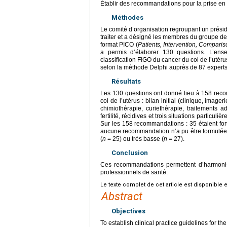
Établir des recommandations pour la prise en 
Méthodes
Le comité d’organisation regroupant un présid
traiter et a désigné les membres du groupe de 
format PICO (
Patients, Intervention, Compari
a permis d’élaborer 130 questions. L’ens
classification FIGO du cancer du col de l’uté
selon la méthode Delphi auprès de 87 experts
Résultats
Les 130 questions ont donné lieu à 158 rec
col de l’utérus : bilan initial (clinique, imager
chimiothérapie, curiethérapie, traitements a
fertilité, récidives et trois situations particu
Sur les 158 recommandations : 35 étaient fort
aucune recommandation n’a pu être formulée. 
(
n
=
25) ou très basse (
n
=
27).
Conclusion
Ces recommandations permettent d’harmonis
professionnels de santé.
Le texte complet de cet article est disponible 
Abstract
Objectives
To establish clinical practice guidelines for 