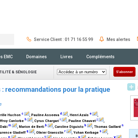
Service Client : 01 71 16 55 99
Mes alertes
Rechercher
és EMC
Domaines
Livres
Compléments
ILITÉ & SÉNOLOGIE
S'abonner
s : recommandations pour la pratique
e
c
d
e
yrille Huchon
, Pauline Asseeva
, Henri Azaïs
,
h
i
j
offroy Canlorbe
, Cyrus Chargari
, Pauline Chauvet
,
m
b
b
n
 Dabi
, Marion de Berti
, Caroline Diguisto
, Thomas Gaillard
q
r
s
aurence Gladieff
, Olivier Graesslin
, Yohan Kerbage
,
B
o
t
u
v