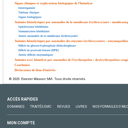
Signes cliniques et explorations biologiques de l'hémolyse
Interrogatoire
Tableau clinique
Signes biologiques
Anémies hémolytiques par anomalies de la membrane érythrocytaire : membranop
Sphérocytose héréditaire
Stomatocytose héréditaire
Autres anomalies de la membrane érythrocytaire
Anémies hémolytiques par anomalies des enzymes érythrocytaires : enzymopathies
Déficit en glucose-6-phosphate déshydrogénase
Déficit en pyruvate kinase (DPK)
Autres déficits enzymatiques
Anémies avec hémolyse par anomalies de l'érythropoïèse : dysérythropoïèses congé
Conclusion
Déclaration de liens d'intérêts
© 2025 Elsevier Masson SAS. Tous droits réservés.
ACCÈS RAPIDES
DOMAINES
TRAITÉS EMC
REVUES
LIVRES
NOS FORMULES D'AB
MON COMPTE