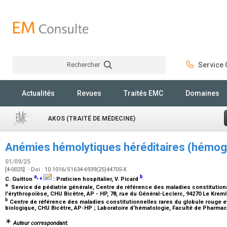
Rechercher
Service C
Rechercher
Actualités
Revues
Traités EMC
Domaines
AKOS (TRAITÉ DE MÉDECINE)
Anémies hémolytiques héréditaires (hémog
01/09/25
[4-0025] - Doi : 10.1016/S1634-6939(25)44705-X
a
,
⁎
b
C. Guitton
:
Praticien hospitalier
, V. Picard
a
Service de pédiatrie générale, Centre de référence des maladies constitutionn
l'érythropoïèse, CHU Bicêtre, AP - HP, 78, rue du Général-Leclerc, 94270 Le Krem
b
Centre de référence des maladies constitutionnelles rares du globule rouge et
biologique, CHU Bicêtre, AP-HP ; Laboratoire d'hématologie, Faculté de Pharmaci
Auteur correspondant.