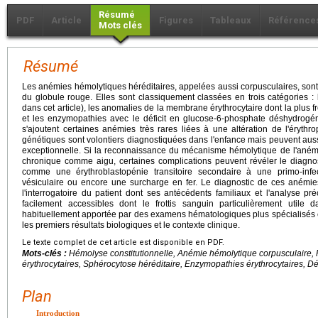
Résumé
PDF
Article
Figures
Tableaux
Référence
Mots clés
Résumé
Les anémies hémolytiques héréditaires, appelées aussi corpusculaires, sont
du globule rouge. Elles sont classiquement classées en trois catégories 
dans cet article), les anomalies de la membrane érythrocytaire dont la plus f
et les enzymopathies avec le déficit en glucose-6-phosphate déshydrogé
s'ajoutent certaines anémies très rares liées à une altération de l'érythr
génétiques sont volontiers diagnostiquées dans l'enfance mais peuvent auss
exceptionnelle. Si la reconnaissance du mécanisme hémolytique de l'anémi
chronique comme aigu, certaines complications peuvent révéler le diagnos
comme une érythroblastopénie transitoire secondaire à une primo-infe
vésiculaire ou encore une surcharge en fer. Le diagnostic de ces anémie
l'interrogatoire du patient dont ses antécédents familiaux et l'analyse p
facilement accessibles dont le frottis sanguin particulièrement utile 
habituellement apportée par des examens hématologiques plus spécialisés et
les premiers résultats biologiques et le contexte clinique.
Le texte complet de cet article est disponible en PDF.
Mots-clés :
Hémolyse constitutionnelle, Anémie hémolytique corpusculaire
érythrocytaires, Sphérocytose héréditaire, Enzymopathies érythrocytaires, D
Plan
Introduction