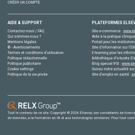
CRÉER UN COMPTE
AIDE & SUPPORT
PLATEFORMES ELSE
Contactez-nous / FAQ
Site e-commerce :
www.el
Qui sommes-nous ?
Aide à la pratique clinique
Mentions légales
Portail pour les institution
© - Avertissements
Site d'information sur l'E
Termes et conditions d'utilisation
E-learning pour les infirmi
Politique rédactionnelle
Bibliothèque d'e-books Els
Politique publicitaire
Blog special IFSI :
www.gen
Cookie settings
Suivez notre actualité sur
Politique de la vie privée
Site d'emploi en santé :
e
Tout le contenu de ce site: Copyright © 2026 Elsevier, ses concédants de licence e
de données, a la formation en IA et aux technologies similaires. Pour tout con