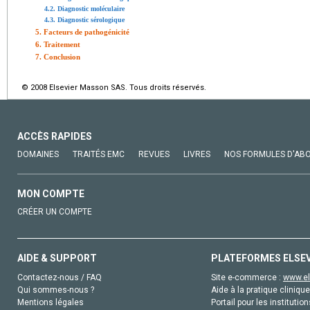
4.2. Diagnostic moléculaire
4.3. Diagnostic sérologique
5. Facteurs de pathogénicité
6. Traitement
7. Conclusion
© 2008 Elsevier Masson SAS. Tous droits réservés.
ACCÈS RAPIDES
DOMAINES
TRAITÉS EMC
REVUES
LIVRES
NOS FORMULES D'AB
MON COMPTE
CRÉER UN COMPTE
AIDE & SUPPORT
PLATEFORMES ELSE
Contactez-nous / FAQ
Site e-commerce :
www.el
Qui sommes-nous ?
Aide à la pratique clinique
Mentions légales
Portail pour les institution