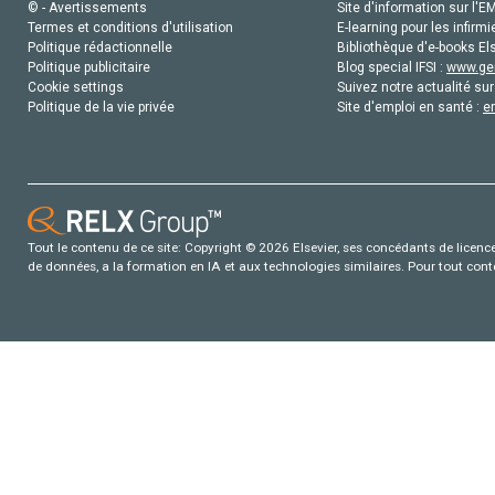
© - Avertissements
Site d'information sur l'E
Termes et conditions d'utilisation
E-learning pour les infirmi
Politique rédactionnelle
Bibliothèque d'e-books Els
Politique publicitaire
Blog special IFSI :
www.gen
Cookie settings
Suivez notre actualité sur
Politique de la vie privée
Site d'emploi en santé :
e
Tout le contenu de ce site: Copyright © 2026 Elsevier, ses concédants de licence e
de données, a la formation en IA et aux technologies similaires. Pour tout con