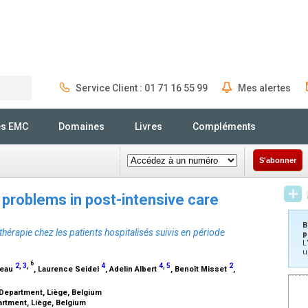
Service Client : 01 71 16 55 99
Mes alertes
Rechercher
és EMC
Domaines
Livres
Compléments
S'abonner
 problems in post-intensive care
B
érapie chez les patients hospitalisés suivis en période
p
L
u
6
2
,
3
,
4
4
,
5
2
seau
, Laurence Seidel
, Adelin Albert
, Benoît Misset
,
 Department, Liège, Belgium
partment, Liège, Belgium