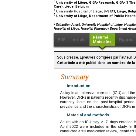
3
University of Liège, GIGA-Research, GIGA-I3 Them
Care), Liège, Belgium
4
University Hospital of Liège, B-STAT, Liège, Bel
5
University of Liège, Department of Public Healt
⁎
Sébastien André, University Hospital of Liège, Hospita
Hospital of Liège, Hospital Pharmacy Department Avenu
Résumé
PDF
Article
Figures
Mots clés
Sous presse. Épreuves corrigées par l'auteur. 
Cet article a été publié dans un numéro de la
Summary
Introduction
A stay in an intensive care unit (ICU) and the
However, DRPs in patients recently discharged
currently focus on the post-hospital perio
prevalence and the characteristics of DRPs in 
Material and methods
Adults with an ICU stay
≥
7
days enrolled 
April 2022 were included in the study. In 
conducted a full medication review, identified