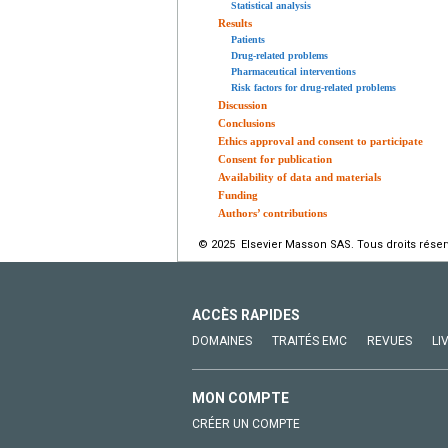
Statistical analysis
Results
Patients
Drug-related problems
Pharmaceutical interventions
Risk factors for drug-related problems
Discussion
Conclusions
Ethics approval and consent to participate
Consent for publication
Availability of data and materials
Funding
Authors’ contributions
© 2025 Elsevier Masson SAS. Tous droits réser
ACCÈS RAPIDES
DOMAINES
TRAITÉS EMC
REVUES
LI
MON COMPTE
CRÉER UN COMPTE