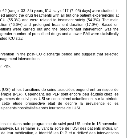
 62 (range: 33–84) years, ICU stay of 17 (7–95) days] were studied. In
ied among the drug treatments with all but one patient experiencing at
CU (55.3%) and were related to treatment safety (54.3%). The main
ction (46.6%) and prolonged treatment duration (17.0%). Based on
entions were carried out and the predominant intervention was the
 greater number of prescribed drugs and a lower BMI were statistically
nded ICU stay.
ervention in the post-ICU discharge period and suggest that selected
anagement interventions.
en PDF.
s (USI) et les transitions de soins associées engendrent un risque de
érapie (PLP). Cependant, les PLP sont encore peu étudiés chez les
rogrammes de suivi post-USI se concentrent actuellement sur la période
 de cette étude prospective était de décrire la prévalence et les
 patients hospitalisés après leur sortie de l’USI.
 inscrits dans notre programme de suivi post-USI entre le 15 novembre
’analyse. La semaine suivant la sortie de l’USI des patients inclus, un
e leur médication, a identifié les PLP et a délivré des interventions