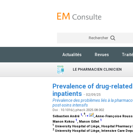
Rechercher
Actualités
Revues
Trait
LE PHARMACIEN CLINICIEN
Prevalence of drug-related
inpatients
- 02/09/25
Prévalence des problèmes liés à la pharmacoth
post-soins intensifs
Doi : 10.1016/j.phacli.2025.08.002
6
1
,
,
⁎
Sébastien André
, Anne-Françoise Rous
1
1
Manon Kokou
, Manon Gillet
1
University Hospital of Liège, Hospital Pharmacy
2
University Hospital of Liège, Intensive Care De