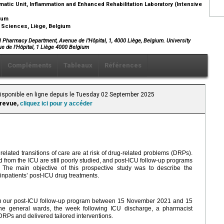
atic Unit, Inflammation and Enhanced Rehabilitation Laboratory (Intensive
gium
h Sciences, Liège, Belgium
l Pharmacy Department, Avenue de l’Hôpital, 1, 4000 Liège, Belgium. University
e de l’Hôpital, 1 Liège 4000 Belgium
Compléments
Tableaux
Références
Disponible en ligne depuis le Tuesday 02 September 2025
 revue,
cliquez ici pour y accéder
 related transitions of care are at risk of drug-related problems (DRPs).
 from the ICU are still poorly studied, and post-ICU follow-up programs
d. The main objective of this prospective study was to describe the
inpatients’ post-ICU drug treatments.
in our post-ICU follow-up program between 15 November 2021 and 15
the general wards, the week following ICU discharge, a pharmacist
 DRPs and delivered tailored interventions.