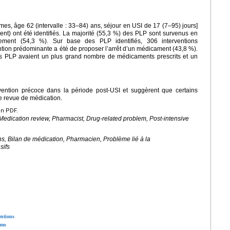
es, âge 62 (intervalle : 33–84) ans, séjour en USI de 17 (7–95) jours]
ient) ont été identifiés. La majorité (55,3 %) des PLP sont survenus en
itement (54,3 %). Sur base des PLP identifiés, 306 interventions
ntion prédominante a été de proposer l’arrêt d’un médicament (43,8 %).
des PLP avaient un plus grand nombre de médicaments prescrits et un
rvention précoce dans la période post-USI et suggèrent que certains
e revue de médication.
en PDF.
Medication review, Pharmacist, Drug-related problem, Post-intensive
ns, Bilan de médication, Pharmacien, Problème lié à la
sifs
entions
ems