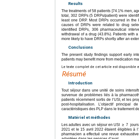
Results
The treatments of 58 patients [74.1% men, age
total, 302 DRPs (5 DRPs/patient) were identif
least one DRP. Most DRPs occurred in the I
causes of DRPs were related to drug sele
identified DRPs, 306 pharmaceutical interv
withdrawal of a drug (43.8%). Patients with a
more likely to have DRPs shortly after an exte
Conclusions
The present study findings support early int
patients may benefit more from medication m
Le texte complet de cet article est disponible 
Résumé
Introduction
Tout séjour dans une unité de soins intensif
survenue de problèmes liés à la pharmacoth
patients récemment sortis de l’USI, et les p
post-hospitalisation. L’objectif principal
caractéristiques des PLP dans le traitement des
Matériel et méthodes
Les adultes avec un séjour en USI
≥
7
jours
2021 et le 15 avril 2022 étaient éligibles à l
pharmacien a effectué une revue exhaustive d
adaptées dans les services d’aval.