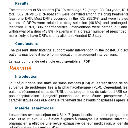
Results
The treatments of 58 patients [74.1% men, age 62 (range: 33–84) years, ICU 
total, 302 DRPs (5 DRPs/patient) were identified among the drug treatments 
least one DRP. Most DRPs occurred in the ICU (55.3%) and were related 
causes of DRPs were related to drug selection (46.6%) and prolonged 
identified DRPs, 306 pharmaceutical interventions were carried out and
withdrawal of a drug (43.8%). Patients with a greater number of prescribed 
more likely to have DRPs shortly after an extended ICU stay.
Conclusions
The present study findings support early intervention in the post-ICU dis
patients may benefit more from medication management interventions.
Le texte complet de cet article est disponible en PDF.
Résumé
Introduction
Tout séjour dans une unité de soins intensifs (USI) et les transitions de 
survenue de problèmes liés à la pharmacothérapie (PLP). Cependant, les
patients récemment sortis de l’USI, et les programmes de suivi post-USI se
post-hospitalisation. L’objectif principal de cette étude prospective 
caractéristiques des PLP dans le traitement des patients hospitalisés après leu
Matériel et méthodes
Les adultes avec un séjour en USI
≥
7
jours inscrits dans notre programm
2021 et le 15 avril 2022 étaient éligibles à l’analyse. La semaine suivant l
pharmacien a effectué une revue exhaustive de leur médication, a identifié
adaptées dans les services d’aval.