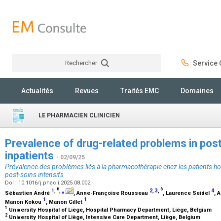
Rechercher
Service C
Rechercher
Actualités
Revues
Traités EMC
Domaines
LE PHARMACIEN CLINICIEN
Prevalence of drug-related problems in post
inpatients
- 02/09/25
Prévalence des problèmes liés à la pharmacothérapie chez les patients hos
post-soins intensifs
Doi : 10.1016/j.phacli.2025.08.002
6
6
1
,
,
⁎
2
,
3
,
4
Sébastien André
, Anne-Françoise Rousseau
, Laurence Seidel
, 
1
1
Manon Kokou
, Manon Gillet
1
University Hospital of Liège, Hospital Pharmacy Department, Liège, Belgium
2
University Hospital of Liège, Intensive Care Department, Liège, Belgium