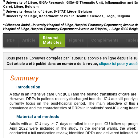
3
University of Liège, GIGA-Research, GIGA-I3 Thematic Unit, Inflammation and En
Care), Liège, Belgium
4
University Hospital of Liège, B-STAT, Liège, Belgium
5
University of Liège, Department of Public Health Sciences, Liège, Belgium
⁎
Sébastien André, University Hospital of Liège, Hospital Pharmacy Department, Avenue de l
Hospital of Liège, Hospital Pharmacy Department Avenue de l’Hôpital, 1 Liège 4000 Belg
Résumé
PDF
Article
Figures
Compléments
Table
Mots clés
Sous presse. Épreuves corrigées par l'auteur. Disponible en ligne depuis le
Cet article a été publié dans un numéro de la revue,
cliquez ici pour y acc
Summary
Introduction
A stay in an intensive care unit (ICU) and the related transitions of care are
However, DRPs in patients recently discharged from the ICU are still poorly 
currently focus on the post-hospital period. The main objective of this
prevalence and the characteristics of DRPs in inpatients’ post-ICU drug treat
Material and methods
Adults with an ICU stay
≥
7
days enrolled in our post-ICU follow-up pr
April 2022 were included in the study. In the general wards, the week 
conducted a full medication review, identified DRPs and delivered tailored in