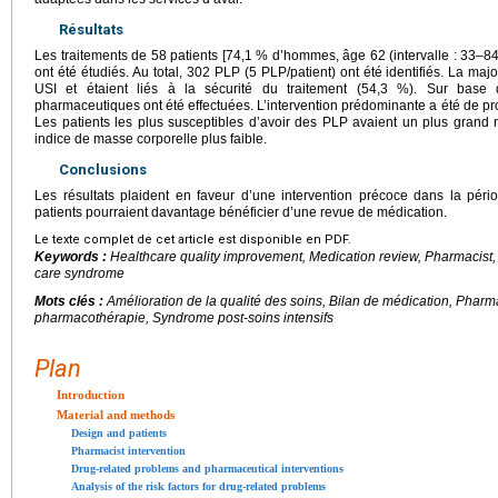
Résultats
Les traitements de 58 patients [74,1 % d’hommes, âge 62 (intervalle : 33–84
ont été étudiés. Au total, 302 PLP (5 PLP/patient) ont été identifiés. La ma
USI et étaient liés à la sécurité du traitement (54,3 %). Sur base d
pharmaceutiques ont été effectuées. L’intervention prédominante a été de pr
Les patients les plus susceptibles d’avoir des PLP avaient un plus grand
indice de masse corporelle plus faible.
Conclusions
Les résultats plaident en faveur d’une intervention précoce dans la péri
patients pourraient davantage bénéficier d’une revue de médication.
Le texte complet de cet article est disponible en PDF.
Keywords :
Healthcare quality improvement, Medication review, Pharmacist,
care syndrome
Mots clés :
Amélioration de la qualité des soins, Bilan de médication, Pharm
pharmacothérapie, Syndrome post-soins intensifs
Plan
Introduction
Material and methods
Design and patients
Pharmacist intervention
Drug-related problems and pharmaceutical interventions
Analysis of the risk factors for drug-related problems