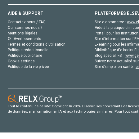
AIDE & SUPPORT
PLATEFORMES ELSE
Contactez-nous / FAQ
Site e-commerce :
www.el
Qui sommes-nous ?
Aide à la pratique clinique
Mentions légales
Portail pour les institution
© - Avertissements
Site d'information sur l'E
Termes et conditions d'utilisation
E-learning pour les infirmi
Politique rédactionnelle
Bibliothèque d'e-books Els
Politique publicitaire
Blog special IFSI :
www.gen
Cookie settings
Suivez notre actualité sur
Politique de la vie privée
Site d'emploi en santé :
e
Tout le contenu de ce site: Copyright © 2026 Elsevier, ses concédants de licence e
de données, a la formation en IA et aux technologies similaires. Pour tout con