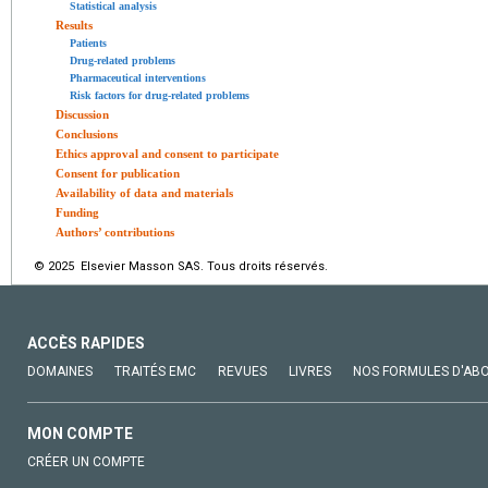
Statistical analysis
Results
Patients
Drug-related problems
Pharmaceutical interventions
Risk factors for drug-related problems
Discussion
Conclusions
Ethics approval and consent to participate
Consent for publication
Availability of data and materials
Funding
Authors’ contributions
© 2025 Elsevier Masson SAS. Tous droits réservés.
ACCÈS RAPIDES
DOMAINES
TRAITÉS EMC
REVUES
LIVRES
NOS FORMULES D'AB
MON COMPTE
CRÉER UN COMPTE