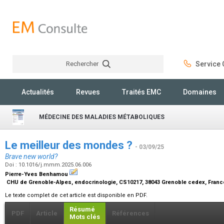
Rechercher
Service C
Rechercher
Actualités
Revues
Traités EMC
Domaines
MÉDECINE DES MALADIES MÉTABOLIQUES
Le meilleur des mondes ?
- 03/09/25
Brave new world?
Doi : 10.1016/j.mmm.2025.06.006
Pierre-Yves Benhamou
CHU de Grenoble-Alpes, endocrinologie, CS10217, 38043 Grenoble cedex, Fran
Le texte complet de cet article est disponible en PDF.
Résumé
PDF
Article
Références
Mots clés