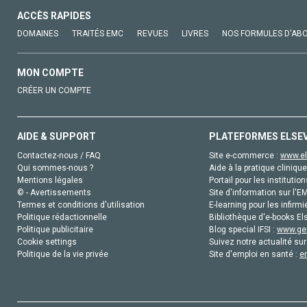
ACCÈS RAPIDES
DOMAINES
TRAITÉS EMC
REVUES
LIVRES
NOS FORMULES D'AB
MON COMPTE
CRÉER UN COMPTE
AIDE & SUPPORT
PLATEFORMES ELSE
Contactez-nous / FAQ
Site e-commerce :
www.el
Qui sommes-nous ?
Aide à la pratique clinique
Mentions légales
Portail pour les institution
© - Avertissements
Site d'information sur l'E
Termes et conditions d'utilisation
E-learning pour les infirmi
Politique rédactionnelle
Bibliothèque d'e-books Els
Politique publicitaire
Blog special IFSI :
www.gen
Cookie settings
Suivez notre actualité sur
Politique de la vie privée
Site d'emploi en santé :
e