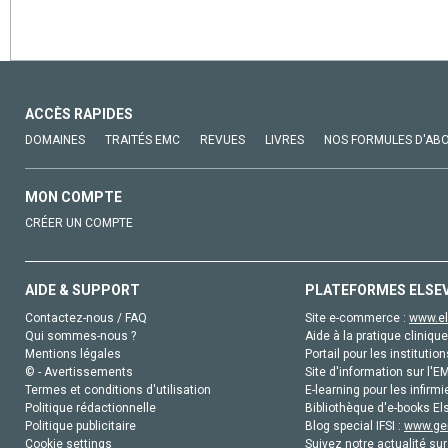
ACCÈS RAPIDES
DOMAINES
TRAITÉS EMC
REVUES
LIVRES
NOS FORMULES D'AB
MON COMPTE
CRÉER UN COMPTE
AIDE & SUPPORT
PLATEFORMES ELSE
Contactez-nous / FAQ
Site e-commerce :
www.el
Qui sommes-nous ?
Aide à la pratique clinique
Mentions légales
Portail pour les institution
© - Avertissements
Site d'information sur l'E
Termes et conditions d'utilisation
E-learning pour les infirmi
Politique rédactionnelle
Bibliothèque d'e-books Els
Politique publicitaire
Blog special IFSI :
www.gen
Cookie settings
Suivez notre actualité sur