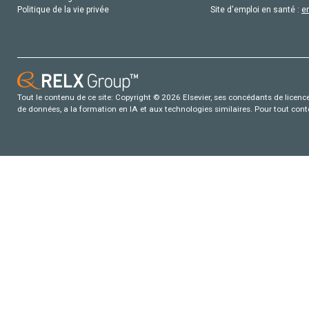
Politique de la vie privée
Site d'emploi en santé :
e
Tout le contenu de ce site: Copyright © 2026 Elsevier, ses concédants de licence e
de données, a la formation en IA et aux technologies similaires. Pour tout con