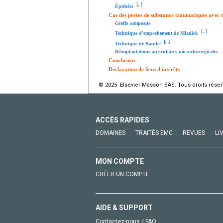
[
,
]
Épithèse
Cas des pertes de substance traumatiques avec
Greffe composite
[
,
]
Technique d'empochement de Mladick
[
,
]
Technique de Baudet
Réimplantations auriculaires microchirurgicales
Conclusion
Déclaration de liens d'intérêts
© 2025 Elsevier Masson SAS. Tous droits réser
ACCÈS RAPIDES
DOMAINES
TRAITÉS EMC
REVUES
LI
MON COMPTE
CRÉER UN COMPTE
AIDE & SUPPORT
Contactez-nous / FAQ