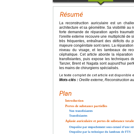
Résumé
La reconstruction auriculaire est un chall
architecture et sa géométrie. Sa visibilité au 
forte demande de réparation après traumati
l'oreille externe recouvre une multiplicité de s
très fréquentes, entraînant des déficits du 
majeure congénitale sont rares. La réparation 
niveau du visage, et les lambeaux de reco
céphalique. Cet article aborde la réparation 
transfixiantes, puis expose les techniques 
Tanzer, Brent et Nagata sont aujourd'hui perf
les mains de chirurgiens spécialisés.
Le texte complet de cet article est disponible 
Mots-clés :
Oreille externe, Reconstruction au
Plan
Introduction
Pertes de substance partielles
Non transfixiantes
Transfixiantes
Aplasie auriculaire et pertes de substance totales
Otopoïèse par empochement sous-cutané d'une stru
Otopoïèse par la technique du lambeau de FTS