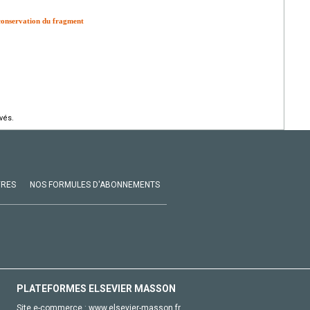
 conservation du fragment
vés.
VRES
NOS FORMULES D'ABONNEMENTS
PLATEFORMES ELSEVIER MASSON
Site e-commerce :
www.elsevier-masson.fr