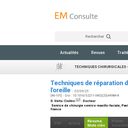
Rechercher
Actualités
Revues
Trait
TECHNIQUES CHIRURGICALES -
Techniques de réparation d
l'oreille
- 03/09/25
[46-101] - Doi : 10.1016/S2211-0402(25)44984-8
D. Vertu-Ciolino
:
Docteur
Service de chirurgie cervico-maxillo-faciale, Pavi
France
Résumé
Points
PDF
Article
Mots clés
essentie