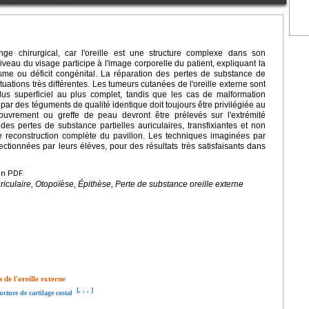
enge chirurgical, car l'oreille est une structure complexe dans son
niveau du visage participe à l'image corporelle du patient, expliquant la
sme ou déficit congénital. La réparation des pertes de substance de
ituations très différentes. Les tumeurs cutanées de l'oreille externe sont
plus superficiel au plus complet, tandis que les cas de malformation
par des téguments de qualité identique doit toujours être privilégiée au
uvrement ou greffe de peau devront être prélevés sur l'extrémité
des pertes de substance partielles auriculaires, transfixiantes et non
de reconstruction complète du pavillon. Les techniques imaginées par
ectionnées par leurs élèves, pour des résultats très satisfaisants dans
en PDF.
riculaire, Otopoïèse, Épithèse, Perte de substance oreille externe
 de l'oreille externe
[
,
,
,
]
cture de cartilage costal