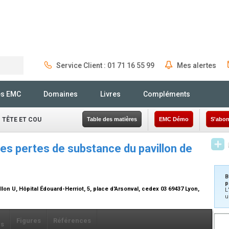
Service Client : 01 71 16 55 99
Mes alertes
Rechercher
és EMC
Domaines
Livres
Compléments
 TÊTE ET COU
Table des matières
EMC Démo
S'abon
es pertes de substance du pavillon de
B
p
llon U, Hôpital Édouard-Herriot, 5, place d'Arsonval, cedex 03 69437 Lyon,
L
u
Figures
Références
ls