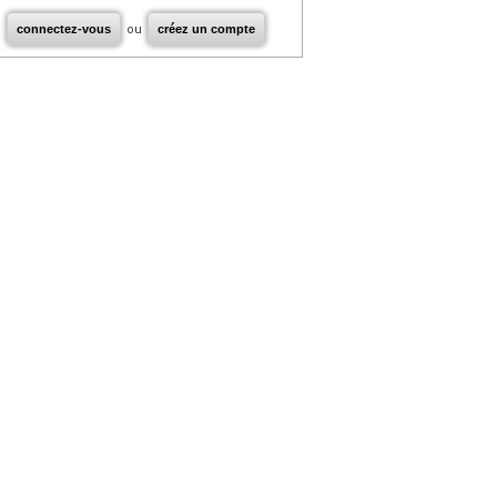
connectez-vous
ou
créez un compte