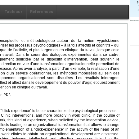
p
L
u
Tableaux
Références
 conceptuelle et méthodologique autour de la notion vygotskienne
iser les processus psychologiques – à la fois affectifs et cognitifs – qui
que de l’activité, et plus largement en clinique du travail, lorsque cette
du travail. Dans le cours des dialogues expérimentés dans ce cadre,
quement sollicitée par le dispositif d’intervention, peut soutenir le
 direction en vue d’une transformation organisationnelle permettant de
’espace. Après avoir analysé, à partir d’un exemple, la réalisation d’une
ction d’un service opérationnel, les méthodes mobilisées au sein des
oppement organisationnel sont discutées. Les résultats interrogent
lect et affect dans le développement du pouvoir d’agir, et questionnent
ention en clinique du travail.
en PDF.
f “click-experience” to better characterize the psychological processes –
 Clinic interventions, and more broadly in work clinic. In the course of
rk, this kind of experience, when solicited by the intervention device,
fects leading to an organizational transformation that allows to change
mplementation of a “click-experience” in the activity of the head of an
 work clinics to obtain an organizational development are discussed.
ships between intellectual and affective processes linked to the