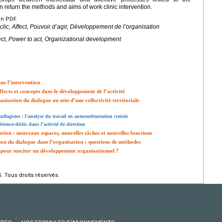
 return the methods and aims of work clinic intervention.
en PDF.
clic, Affect, Pouvoir d’agir, Développement de l’organisation
fect, Power to act, Organizational development
ns l’intervention
ffects et concepts dans le développement de l’activité
nisation du dialogue au sein d’une collectivité territoriale
uffagistes : l’analyse du travail en autoconfrontation croisée
rience-déclic dans l’activité de direction
ation : nouveaux espaces, nouvelles tâches et nouvelles fonctions
tion du dialogue dans l’organisation : questions de méthodes
il pour susciter un développement organisationnel ?
. Tous droits réservés.