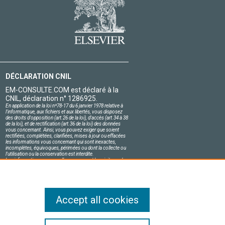
DÉCLARATION CNIL
EM-CONSULTE.COM est déclaré à la
CNIL, déclaration n° 1286925.
En application de la loi nº78-17 du 6 janvier 1978 relative à
l'informatique, aux fichiers et aux libertés, vous disposez
des droits d'opposition (art.26 de la loi), d'accès (art.34 à 38
de la loi), et de rectification (art.36 de la loi) des données
vous concernant. Ainsi, vous pouvez exiger que soient
rectifiées, complétées, clarifiées, mises à jour ou effacées
les informations vous concernant qui sont inexactes,
incomplètes, équivoques, périmées ou dont la collecte ou
l'utilisation ou la conservation est interdite.
Les informations personnelles concernant les visiteurs de
notre site, y compris leur identité, sont confidentielles.
Le responsable du site s'engage sur l'honneur à respecter
les conditions légales de confidentialité applicables en
France et à ne pas divulguer ces informations à des tiers.
Accept all cookies