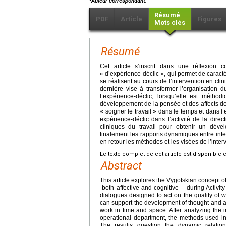
Auteur correspondant.
Résumé
PDF
Article
Figures
Mots clés
Résumé
Cet article s’inscrit dans une réflexion
« d’expérience-déclic », qui permet de caractér
se réalisent au cours de l’intervention en clini
dernière vise à transformer l’organisation 
l’expérience-déclic, lorsqu’elle est méthodi
développement de la pensée et des affects de
« soigner le travail » dans le temps et dans l
expérience-déclic dans l’activité de la dire
cliniques du travail pour obtenir un dével
finalement les rapports dynamiques entre intel
en retour les méthodes et les visées de l’interv
Le texte complet de cet article est disponible 
Abstract
This article explores the Vygotskian concept o
both affective and cognitive – during Activity
dialogues designed to act on the quality of wo
can support the development of thought and af
work in time and space. After analyzing the i
operational department, the methods used in
The results question the dynamic relation