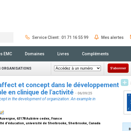
Service Client : 01 71 16 55 99
Mes alertes
Rechercher
és EMC
Domaines
Livres
Compléments
S ORGANISATIONS
S'abonner
 affect et concept dans le développement
le en clinique de l’activité
- 06/09/25
cept in the development of organization: An example in
t Auvergne, 63178 Aubière cedex, France
ulté d’éducation, université de Sherbrooke, Sherbrooke, Canada
B