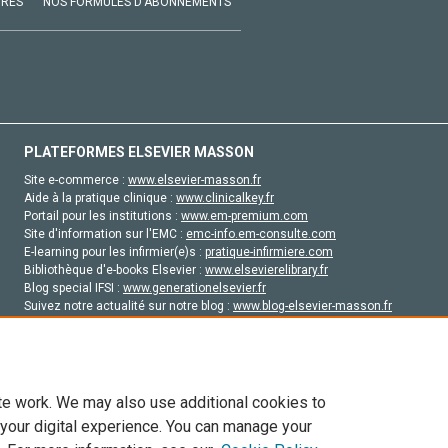
VRES
NOS FORMULES D'ABONNEMENTS
PLATEFORMES ELSEVIER MASSON
Site e-commerce :
www.elsevier-masson.fr
Aide à la pratique clinique :
www.clinicalkey.fr
Portail pour les institutions :
www.em-premium.com
Site d'information sur l'EMC :
emc-info.em-consulte.com
E-learning pour les infirmier(e)s :
pratique-infirmiere.com
Bibliothèque d'e-books Elsevier :
www.elsevierelibrary.fr
Blog special IFSI :
www.generationelsevier.fr
Suivez notre actualité sur notre blog :
www.blog-elsevier-masson.fr
Site d'emploi en santé :
emploisante.com
te work. We may also use additional cookies to
 your digital experience. You can manage your