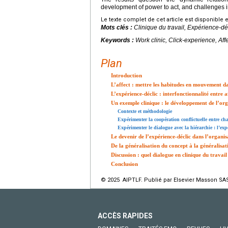
development of power to act, and challenges in
Le texte complet de cet article est disponible 
Mots clés :
Clinique du travail, Expérience-dé
Keywords :
Work clinic, Click-experience, Af
Plan
Introduction
L’affect : mettre les habitudes en mouvement da
L’expérience-déclic : interfonctionnalité entre a
Un exemple clinique : le développement de l’orga
Contexte et méthodologie
Expérimenter la coopération conflictuelle entre cha
Expérimenter le dialogue avec la hiérarchie : l’expé
Le devenir de l’expérience-déclic dans l’organis
De la généralisation du concept à la généralisa
Discussion : quel dialogue en clinique du trava
Conclusion
© 2025 AIPTLF. Publié par Elsevier Masson SAS
ACCÈS RAPIDES