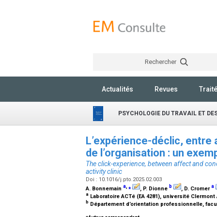
Rechercher
Actualités
Revues
Trait
PSYCHOLOGIE DU TRAVAIL ET DE
L’expérience-déclic, entre
de l’organisation : un exemp
The click-experience, between affect and con
activity clinic
Doi : 10.1016/j.pto.2025.02.003
a
,
⁎
b
a
A. Bonnemain
, P. Dionne
, D. Cromer
a
Laboratoire ACTé (EA 4281), université Clermon
b
Département d’orientation professionnelle, fac
⁎