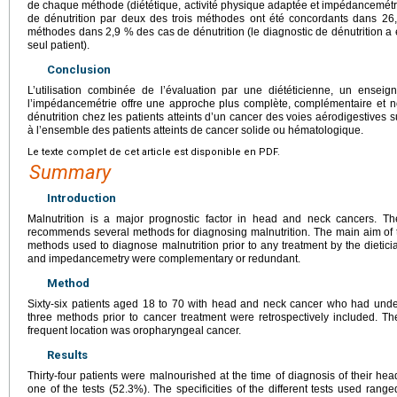
de chaque méthode (diététique, activité physique adaptée et impédancemétri
de dénutrition par deux des trois méthodes ont été concordants dans 26
méthodes dans 2,9 % des cas de dénutrition (le diagnostic de dénutrition a 
seul patient).
Conclusion
L’utilisation combinée de l’évaluation par une diététicienne, un enseig
l’impédancemétrie offre une approche plus complète, complémentaire et n
dénutrition chez les patients atteints d’un cancer des voies aérodigestives
à l’ensemble des patients atteints de cancer solide ou hématologique.
Le texte complet de cet article est disponible en PDF.
Summary
Introduction
Malnutrition is a major prognostic factor in head and neck cancers. Th
recommends several methods for diagnosing malnutrition. The main aim of 
methods used to diagnose malnutrition prior to any treatment by the dieticia
and impedancemetry were complementary or redundant.
Method
Sixty-six patients aged 18 to 70 with head and neck cancer who had unde
three methods prior to cancer treatment were retrospectively included.
frequent location was oropharyngeal cancer.
Results
Thirty-four patients were malnourished at the time of diagnosis of their he
one of the tests (52.3%). The specificities of the different tests used ran