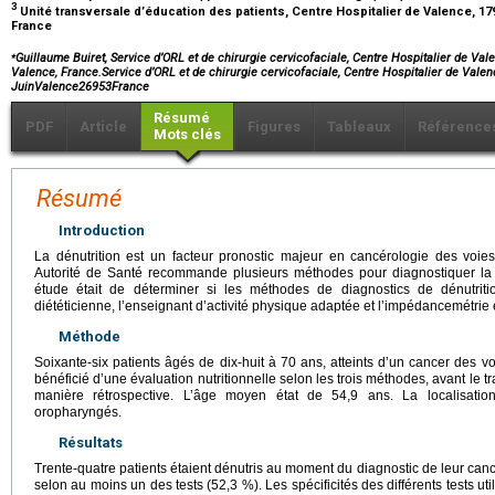
3
Unité transversale d’éducation des patients, Centre Hospitalier de Valence, 17
France
⁎
Guillaume Buiret, Service d’ORL et de chirurgie cervicofaciale, Centre Hospitalier de Va
Valence, France.Service d’ORL et de chirurgie cervicofaciale, Centre Hospitalier de Val
JuinValence26953France
Résumé
PDF
Article
Figures
Tableaux
Référence
Mots clés
Résumé
Introduction
La dénutrition est un facteur pronostic majeur en cancérologie des voie
Autorité de Santé recommande plusieurs méthodes pour diagnostiquer la dén
étude était de déterminer si les méthodes de diagnostics de dénutriti
diététicienne, l’enseignant d’activité physique adaptée et l’impédancemétri
Méthode
Soixante-six patients âgés de dix-huit à 70 ans, atteints d’un cancer des v
bénéficié d’une évaluation nutritionnelle selon les trois méthodes, avant le t
manière rétrospective. L’âge moyen état de 54,9 ans. La localisation
oropharyngés.
Résultats
Trente-quatre patients étaient dénutris au moment du diagnostic de leur can
selon au moins un des tests (52,3 %). Les spécificités des différents tests util