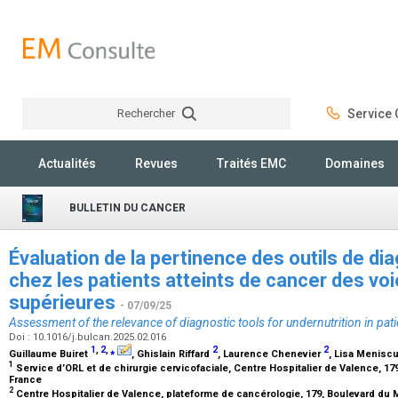
Rechercher
Service C
Rechercher
Actualités
Revues
Traités EMC
Domaines
BULLETIN DU CANCER
Évaluation de la pertinence des outils de dia
chez les patients atteints de cancer des vo
supérieures
- 07/09/25
Assessment of the relevance of diagnostic tools for undernutrition in pat
Doi : 10.1016/j.bulcan.2025.02.016
1
,
2
,
⁎
2
2
Guillaume Buiret
, Ghislain Riffard
, Laurence Chenevier
, Lisa Menisc
1
Service d’ORL et de chirurgie cervicofaciale, Centre Hospitalier de Valence, 17
France
2
Centre Hospitalier de Valence, plateforme de cancérologie, 179, Boulevard du 