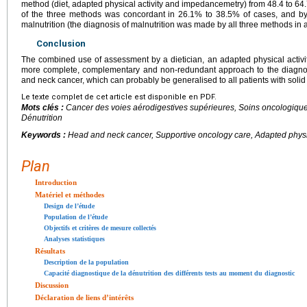
method (diet, adapted physical activity and impedancemetry) from 48.4 to 64.
of the three methods was concordant in 26.1% to 38.5% of cases, and by
malnutrition (the diagnosis of malnutrition was made by all three methods in a
Conclusion
The combined use of assessment by a dietician, an adapted physical activ
more complete, complementary and non-redundant approach to the diagnosis
and neck cancer, which can probably be generalised to all patients with soli
Le texte complet de cet article est disponible en PDF.
Mots clés :
Cancer des voies aérodigestives supérieures, Soins oncologique
Dénutrition
Keywords :
Head and neck cancer, Supportive oncology care, Adapted physica
Plan
Introduction
Matériel et méthodes
Design de l’étude
Population de l’étude
Objectifs et critères de mesure collectés
Analyses statistiques
Résultats
Description de la population
Capacité diagnostique de la dénutrition des différents tests au moment du diagnostic
Discussion
Déclaration de liens d’intérêts