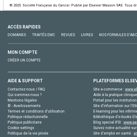
© 2025 Société Française du Cancer. Publié par Elsevier Masson SAS. Tous dro
ACCÈS RAPIDES
DOMAINES
TRAITÉS EMC
REVUES
LIVRES
NOS FORMULES D'AB
MON COMPTE
CRÉER UN COMPTE
AIDE & SUPPORT
PLATEFORMES ELSE
Contactez-nous / FAQ
Site e-commerce :
www.el
Qui sommes-nous ?
Aide à la pratique clinique
Mentions légales
Portail pour les institution
© - Avertissements
Site d'information sur l'E
Termes et conditions d'utilisation
E-learning pour les infirmi
Politique rédactionnelle
Bibliothèque d'e-books Els
Politique publicitaire
Blog special IFSI :
www.gen
Cookie settings
Suivez notre actualité sur
Politique de la vie privée
Site d'emploi en santé :
e