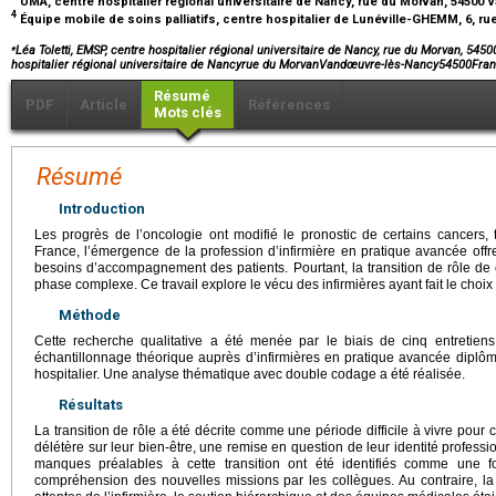
UMA, centre hospitalier régional universitaire de Nancy, rue du Morvan, 5450
4
Équipe mobile de soins palliatifs, centre hospitalier de Lunéville-GHEMM, 6, ru
⁎
Léa Toletti, EMSP, centre hospitalier régional universitaire de Nancy, rue du Morvan, 54
hospitalier régional universitaire de Nancyrue du MorvanVandœuvre-lès-Nancy54500Fra
Résumé
PDF
Article
Références
Mots clés
Résumé
Introduction
Les progrès de l’oncologie ont modifié le pronostic de certains cancers,
France, l’émergence de la profession d’infirmière en pratique avancée of
besoins d’accompagnement des patients. Pourtant, la transition de rôle de 
phase complexe. Ce travail explore le vécu des infirmières ayant fait le choix
Méthode
Cette recherche qualitative a été menée par le biais de cinq entretiens 
échantillonnage théorique auprès d’infirmières en pratique avancée diplô
hospitalier. Une analyse thématique avec double codage a été réalisée.
Résultats
La transition de rôle a été décrite comme une période difficile à vivre pour
délétère sur leur bien-être, une remise en question de leur identité profess
manques préalables à cette transition ont été identifiés comme une 
compréhension des nouvelles missions par les collègues. Au contraire, la