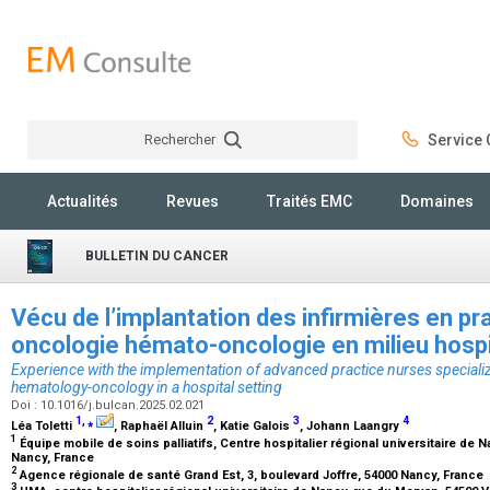
Rechercher
Service C
Rechercher
Actualités
Revues
Traités EMC
Domaines
BULLETIN DU CANCER
Vécu de l’implantation des infirmières en p
oncologie hémato-oncologie en milieu hospi
Experience with the implementation of advanced practice nurses speciali
hematology-oncology in a hospital setting
Doi : 10.1016/j.bulcan.2025.02.021
1
,
⁎
2
3
4
Léa Toletti
, Raphaël Alluin
, Katie Galois
, Johann Laangry
1
Équipe mobile de soins palliatifs, Centre hospitalier régional universitaire de
Nancy, France
2
Agence régionale de santé Grand Est, 3, boulevard Joffre, 54000 Nancy, France
3