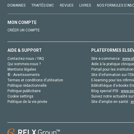
DOMAINES
TRAITÉS EMC
REVUES
LIVRES
NOS FORMULES D'AB
MON COMPTE
CRÉER UN COMPTE
AIDE & SUPPORT
PLATEFORMES ELSE
Contactez-nous / FAQ
Site e-commerce :
www.el
Qui sommes-nous ?
Aide à la pratique clinique
Mentions légales
Portail pour les institution
© - Avertissements
Site d'information sur l'E
Termes et conditions d'utilisation
E-learning pour les infirmi
Politique rédactionnelle
Bibliothèque d'e-books Els
Politique publicitaire
Blog special IFSI :
www.gen
Cookie settings
Suivez notre actualité sur
Politique de la vie privée
Site d'emploi en santé :
e