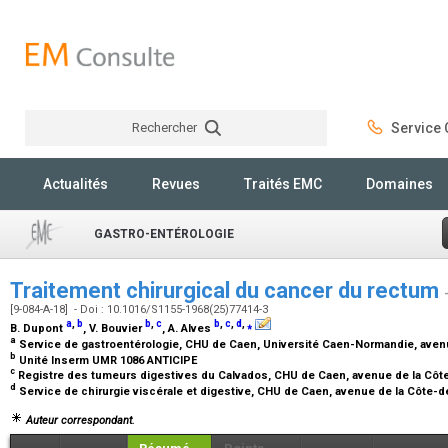
Rechercher
Service C
Rechercher
Actualités
Revues
Traités EMC
Domaines
GASTRO-ENTÉROLOGIE
Traitement chirurgical du cancer du rectum
[9-084-A-18] - Doi : 10.1016/S1155-1968(25)77414-3
a
,
b
b
,
c
b
,
c
,
d
,
⁎
B. Dupont
, V. Bouvier
, A. Alves
a
Service de gastroentérologie, CHU de Caen, Université Caen-Normandie, aven
b
Unité Inserm UMR 1086 ANTICIPE
c
Registre des tumeurs digestives du Calvados, CHU de Caen, avenue de la Côt
d
Service de chirurgie viscérale et digestive, CHU de Caen, avenue de la Côte-
Auteur correspondant.