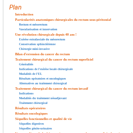
Plan
Introduction
Particularités anatomiques chirurgicales du rectum sous-péritonéal
Rectum et mésorectum
Vascularisation et innervation
Une révolution chirurgicale depuis 40 ans !
Exérèse extrafasciale du mésorectum
Conservation sphinctérienne
Chirurgie mini-invasive
Bilan d'extension du cancer du rectum
Traitement chirurgical du cancer du rectum superficiel
Généralités
Indications de l'exérèse locale chirurgicale
Modalités de l'EL
Résultats opératoires et oncologiques
Alternatives au traitement chirurgical
Traitement chirurgical du cancer du rectum invasif
Indications
Modalités du traitement néoadjuvant
Traitement chirurgical
Résultats opératoires
Résultats oncologiques
Séquelles fonctionnelles et qualité de vie
Séquelles digestives
Séquelles génito-urinaires