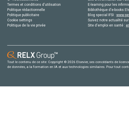
Termes et conditions d'utilisation
E-learning pour les infirmi
Politique rédactionnelle
Bibliothèque d'e-books Els
Politique publicitaire
Blog special IFSI :
www.gen
Cookie settings
Suivez notre actualité sur
Politique de la vie privée
Site d'emploi en santé :
e
Tout le contenu de ce site: Copyright © 2026 Elsevier, ses concédants de licence e
de données, a la formation en IA et aux technologies similaires. Pour tout con