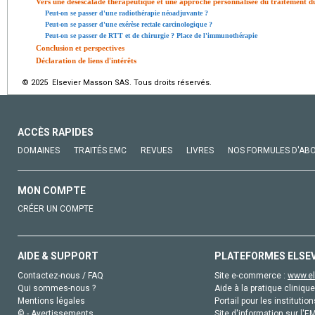
Vers une désescalade thérapeutique et une approche personnalisée du traitement 
Peut-on se passer d'une radiothérapie néoadjuvante ?
Peut-on se passer d'une exérèse rectale carcinologique ?
Peut-on se passer de RTT et de chirurgie ? Place de l'immunothérapie
Conclusion et perspectives
Déclaration de liens d'intérêts
© 2025 Elsevier Masson SAS. Tous droits réservés.
ACCÈS RAPIDES
DOMAINES
TRAITÉS EMC
REVUES
LIVRES
NOS FORMULES D'AB
MON COMPTE
CRÉER UN COMPTE
AIDE & SUPPORT
PLATEFORMES ELSE
Contactez-nous / FAQ
Site e-commerce :
www.el
Qui sommes-nous ?
Aide à la pratique clinique
Mentions légales
Portail pour les institution
© - Avertissements
Site d'information sur l'E