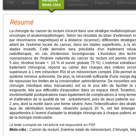
Résumé
Points
PDF
Article
Figures
Référenc
Mots clés
essentiels
Résumé
La chirurgie du cancer du rectum s'inscrit dans une stratégie multidisciplinai
oncologie et anatomopathologie). Selon les résultats du bilan d'extension 
par résonnance magnétique) et à distance (scanner), différentes stratégie
allant de l'exérèse locale du cancer, dans les stades superficiels, à la r
stades invasifs. Cette dernière sera précédée d'un traitement néoa
radiothérapie, en cas d'extension locorégionale. L'évolution des tech
connaissance de l'histoire naturelle du cancer du rectum ont permis d'am
5 ans, récidive locale < 10 % et survie globale 75 %). L'exérèse extrafasc
traitement chirurgical, répond au cahier des charges des critères onco
supérieure à 1 mm (résection R0) et un mésorectum complet. Elle permet é
système nerveux autonome. De plus, la nécessité suffisante d'une marge dige
de repousser les limites de la conservation sphinctérienne. De nouvelles voi
chirurgie robotique et/ou transanale) ont vu le jour afin de faciliter l
exigeante, liée aux difficultés d'exposition dans un espace étroit. Toutefoi
morbimortalité postopératoire mais également de complications à long terme
et d'altération de la qualité de vie : actuellement, près de deux patients sur
2 ans, dont la moitié dans une forme sévère. Avec l'intensification des stra
taux de stérilisation tumorale, observés jusqu'à 20 %, ont fait émerger 
appartiendra à l'avenir d'adapter la stratégie chirurgicale à chaque patient, 
de la biologie moléculaire.
Le texte complet de cet article est disponible en PDF.
Mots-clés :
Cancer du rectum, Exérèse totale du mésorectum, Chirurgie, Séqu