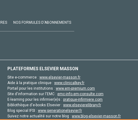
VRES
NOS FORMULES D'ABONNEMENTS
PLATEFORMES ELSEVIER MASSON
Site e-commerce :
www.elsevier-masson.fr
Aide à la pratique clinique :
www.clinicalkey.fr
Portail pour les institutions :
www.em-premium.com
Site d'information sur l'EMC :
emc-info.em-consulte.com
E-learning pour les infirmier(e)s :
pratique-infirmiere.com
Bibliothèque d'e-books Elsevier :
www.elsevierelibrary.fr
Blog special IFSI :
www.generationelsevier.fr
Suivez notre actualité sur notre blog :
www.blog-elsevier-masson.fr
Site d'emploi en santé :
emploisante.com