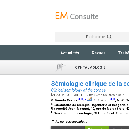
Rechercher
Actualités
Revues
Trait
OPHTALMOLOGIE
Sémiologie clinique de la 
Clinical semiology of the cornea
[21-200-A-10] - Doi : 10.1016/S0246-0343(25)47574-1
a
,
b
,
⁎
a
,
b
O. Dorado Cortez
, S. Poinard
, M.-C. 
a
Laboratoire de biologie, ingénierie et imagerie
Université Jean-Monnet, 10, rue de Marandière, 4
b
Service d'ophtalmologie, CHU de Saint-Etienne,
Auteur correspondant.