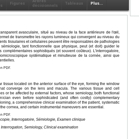
Arbres
Figures
Tableaux
Plus...
ls
décisionnels
nsparent avasculaire, situé au niveau de la face antérieure de l'œil,
 permet de transmettre les rayons lumineux qui convergent au niveau du
gents tissulaires et cellulaires peuvent être responsables de pathologies
 sémiologie, tant fonctionnelle que physique, peut (et doit) guider le
s complémentaires sophistiqués (et souvent coûteux). L'interrogatoire,
 biomicroscopique systématique et minutieuse de la cornée, ainsi que
ntielles.
en PDF.
 tissue located on the anterior surface of the eye, forming the window
s that converge on the lens and macula. The various tissue and cell
s or be affected by external factors, whose semiology, both functional
nician even before sophisticated (and often costly) complementary
oning, a comprehensive clinical examination of the patient, systematic
the cornea, and certain instrumental maneuvers are essential.
en PDF.
copie, Interrogatoire, Sémiologie, Examen clinique
 Interrogation, Semiology, Clinical examination