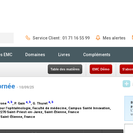
Service Client : 01 71 16 55 99
Mes alertes
Rechercher
és EMC
Domaines
Livres
Compléments
Table des matières
EMC Démo
S'abon
cornée
- 10/09/25
a
,
b
a
,
b
a
,
b
B
Trone
, P. Gain
, G. Thuret
p
 pour l'ophtalmologie, Faculté de médecine, Campus Santé Innovation,
L
2270 Saint-Priest-en-Jarez, Saint-Étienne, France
u
 Saint-Étienne, France