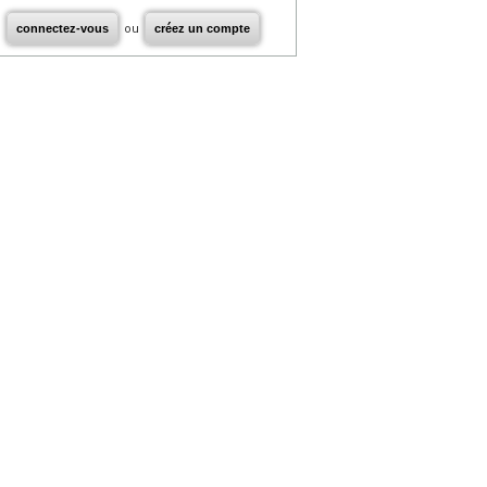
connectez-vous
ou
créez un compte