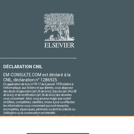
DÉCLARATION CNIL
EM-CONSULTE.COM est déclaré à la
CNIL, déclaration n° 1286925.
En application de la loi nº78-17 du 6 janvier 1978 relative à
l'informatique, aux fichiers et aux libertés, vous disposez
des droits d'opposition (art.26 de la loi), d'accès (art.34 à 38
de la loi), et de rectification (art.36 de la loi) des données
vous concernant. Ainsi, vous pouvez exiger que soient
rectifiées, complétées, clarifiées, mises à jour ou effacées
les informations vous concernant qui sont inexactes,
incomplètes, équivoques, périmées ou dont la collecte ou
l'utilisation ou la conservation est interdite.
Les informations personnelles concernant les visiteurs de
notre site, y compris leur identité, sont confidentielles.
Le responsable du site s'engage sur l'honneur à respecter
les conditions légales de confidentialité applicables en
France et à ne pas divulguer ces informations à des tiers.