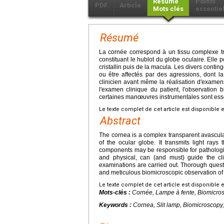
Résumé
Points
PDF
Article
Mots clés
essentie
Résumé
La cornée correspond à un tissu complexe tra
constituant le hublot du globe oculaire. Elle
cristallin puis de la macula. Les divers contin
ou être affectés par des agressions, dont la
clinicien avant même la réalisation d'examen
l'examen clinique du patient, l'observation
certaines manœuvres instrumentales sont esse
Le texte complet de cet article est disponible 
Abstract
The cornea is a complex transparent avascular
of the ocular globe. It transmits light ray
components may be responsible for pathologie
and physical, can (and must) guide the cli
examinations are carried out. Thorough questi
and meticulous biomicroscopic observation of 
Le texte complet de cet article est disponible 
Mots-clés :
Cornée, Lampe à fente, Biomicros
Keywords :
Cornea, Slit lamp, Biomicroscopy,