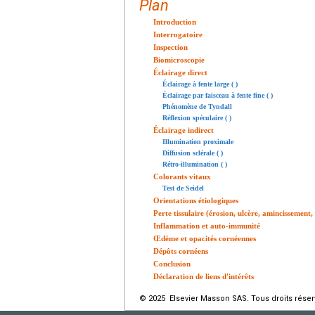
Plan
Introduction
Interrogatoire
Inspection
Biomicroscopie
Éclairage direct
Éclairage à fente large ( )
Éclairage par faisceau à fente fine ( )
Phénomène de Tyndall
Réflexion spéculaire ( )
Éclairage indirect
Illumination proximale
Diffusion sclérale ( )
Rétro-illumination ( )
Colorants vitaux
Test de Seidel
Orientations étiologiques
Perte tissulaire (érosion, ulcère, amincissement, 
Inflammation et auto-immunité
Œdème et opacités cornéennes
Dépôts cornéens
Conclusion
Déclaration de liens d'intérêts
© 2025 Elsevier Masson SAS. Tous droits réser