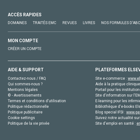
ACCÈS RAPIDES
DOMAINES
TRAITÉS EMC
REVUES
LIVRES
NOS FORMULES D'AB
MON COMPTE
CRÉER UN COMPTE
AIDE & SUPPORT
PLATEFORMES ELSE
Contactez-nous / FAQ
Site e-commerce :
www.el
Qui sommes-nous ?
Aide à la pratique clinique
Mentions légales
Portail pour les institution
© - Avertissements
Site d'information sur l'E
Termes et conditions d'utilisation
E-learning pour les infirmi
Politique rédactionnelle
Bibliothèque d'e-books Els
Politique publicitaire
Blog special IFSI :
www.gen
Cookie settings
Suivez notre actualité sur
Politique de la vie privée
Site d'emploi en santé :
e