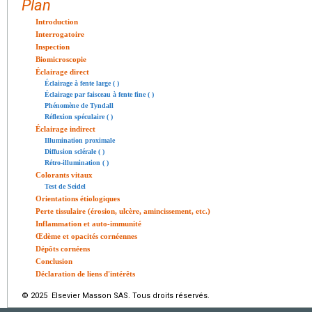
Plan
Introduction
Interrogatoire
Inspection
Biomicroscopie
Éclairage direct
Éclairage à fente large ( )
Éclairage par faisceau à fente fine ( )
Phénomène de Tyndall
Réflexion spéculaire ( )
Éclairage indirect
Illumination proximale
Diffusion sclérale ( )
Rétro-illumination ( )
Colorants vitaux
Test de Seidel
Orientations étiologiques
Perte tissulaire (érosion, ulcère, amincissement, etc.)
Inflammation et auto-immunité
Œdème et opacités cornéennes
Dépôts cornéens
Conclusion
Déclaration de liens d'intérêts
© 2025 Elsevier Masson SAS. Tous droits réservés.