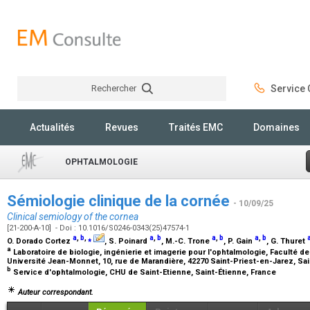
Rechercher
Service C
Rechercher
Actualités
Revues
Traités EMC
Domaines
OPHTALMOLOGIE
Sémiologie clinique de la cornée
- 10/09/25
Clinical semiology of the cornea
[21-200-A-10] - Doi : 10.1016/S0246-0343(25)47574-1
a
,
b
,
⁎
a
,
b
a
,
b
a
,
b
O. Dorado Cortez
, S. Poinard
, M.-C. Trone
, P. Gain
, G. Thuret
a
Laboratoire de biologie, ingénierie et imagerie pour l'ophtalmologie, Faculté
Université Jean-Monnet, 10, rue de Marandière, 42270 Saint-Priest-en-Jarez, Sa
b
Service d'ophtalmologie, CHU de Saint-Etienne, Saint-Étienne, France
Auteur correspondant.