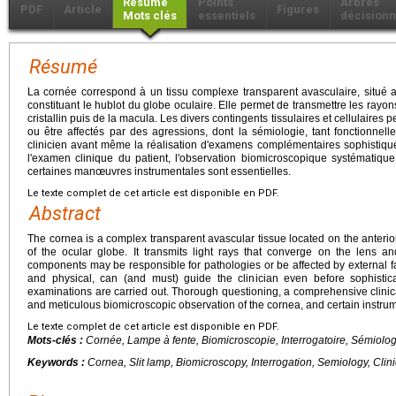
Résumé
Points
Arbres
PDF
Article
Figures
Mots clés
essentiels
décisionn
Résumé
La cornée correspond à un tissu complexe transparent avasculaire, situé au
constituant le hublot du globe oculaire. Elle permet de transmettre les ray
cristallin puis de la macula. Les divers contingents tissulaires et cellulaire
ou être affectés par des agressions, dont la sémiologie, tant fonctionnell
clinicien avant même la réalisation d'examens complémentaires sophistiqués
l'examen clinique du patient, l'observation biomicroscopique systématiqu
certaines manœuvres instrumentales sont essentielles.
Le texte complet de cet article est disponible en PDF.
Abstract
The cornea is a complex transparent avascular tissue located on the anterio
of the ocular globe. It transmits light rays that converge on the lens a
components may be responsible for pathologies or be affected by external f
and physical, can (and must) guide the clinician even before sophistic
examinations are carried out. Thorough questioning, a comprehensive clinica
and meticulous biomicroscopic observation of the cornea, and certain instru
Le texte complet de cet article est disponible en PDF.
Mots-clés :
Cornée, Lampe à fente, Biomicroscopie, Interrogatoire, Sémiolo
Keywords :
Cornea, Slit lamp, Biomicroscopy, Interrogation, Semiology, Clin