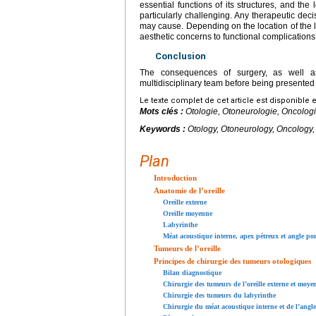
essential functions of its structures, and t
particularly challenging. Any therapeutic deci
may cause. Depending on the location of the 
aesthetic concerns to functional complications 
Conclusion
The consequences of surgery, as well as 
multidisciplinary team before being presented
Le texte complet de cet article est disponible 
Mots clés :
Otologie, Otoneurologie, Oncologi
Keywords :
Otology, Otoneurology, Oncology,
Plan
Introduction
Anatomie de l’oreille
Oreille externe
Oreille moyenne
Labyrinthe
Méat acoustique interne, apex pétreux et angle po
Tumeurs de l’oreille
Principes de chirurgie des tumeurs otologiques
Bilan diagnostique
Chirurgie des tumeurs de l’oreille externe et moye
Chirurgie des tumeurs du labyrinthe
Chirurgie du méat acoustique interne et de l’angle