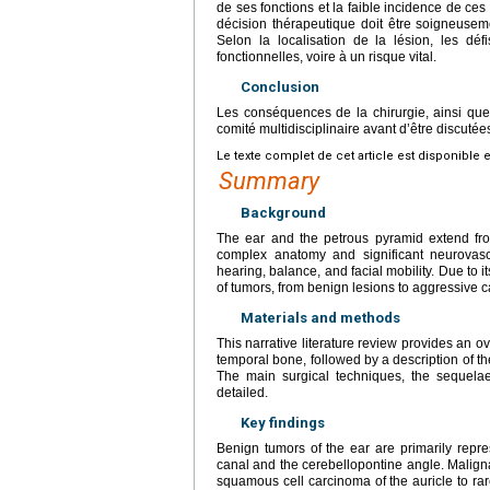
de ses fonctions et la faible incidence de ces 
décision thérapeutique doit être soigneuse
Selon la localisation de la lésion, les déf
fonctionnelles, voire à un risque vital.
Conclusion
Les conséquences de la chirurgie, ainsi que 
comité multidisciplinaire avant d’être discutée
Le texte complet de cet article est disponible 
Summary
Background
The ear and the petrous pyramid extend from 
complex anatomy and significant neurovascu
hearing, balance, and facial mobility. Due to i
of tumors, from benign lesions to aggressive c
Materials and methods
This narrative literature review provides an o
temporal bone, followed by a description of t
The main surgical techniques, the sequelae
detailed.
Key findings
Benign tumors of the ear are primarily repre
canal and the cerebellopontine angle. Malign
squamous cell carcinoma of the auricle to rar