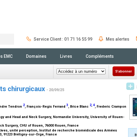
Service Client : 01 71 16 55 99
Mes alertes
Rechercher
és EMC
Domaines
Livres
Compléments
S'abonner
cts chirurgicaux
- 20/09/25
2
3
2
,
4
andre Tendron
, François-Regis Ferrand
, Brice Blanc
, Frederic Crampon
y and Head and Neck Surgery, Normandie University, University of Rouen-
ck Surgery, CHU of Rouen, 76000 Rouen, France
ves, unité perception, Institut de recherche biomédicale des Armées
73, 91223 Brétigny-sur-Orge, France
B