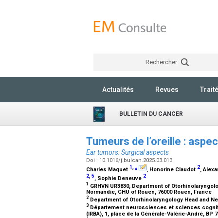
Rechercher
Actualités
Revues
Trait
BULLETIN DU CANCER
Tumeurs de l’oreille : aspe
Ear tumors: Surgical aspects
Doi : 10.1016/j.bulcan.2025.03.013
1
,
⁎
2
Charles Maquet
, Honorine Claudot
, Alex
2
,
5
2
, Sophie Deneuve
1
GRHVN UR3830, Department of Otorhinolaryngolog
Normandie, CHU of Rouen, 76000 Rouen, France
2
Department of Otorhinolaryngology Head and Ne
3
Département neurosciences et sciences cogniti
(IRBA), 1, place de la Générale-Valérie-André, BP 