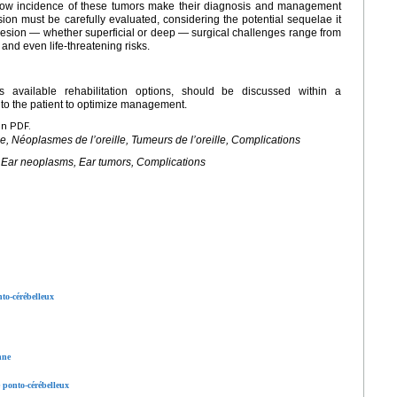
he low incidence of these tumors make their diagnosis and management
sion must be carefully evaluated, considering the potential sequelae it
lesion — whether superficial or deep — surgical challenges range from
and even life-threatening risks.
available rehabilitation options, should be discussed within a
 to the patient to optimize management.
en PDF.
e, Néoplasmes de l’oreille, Tumeurs de l’oreille, Complications
 Ear neoplasms, Ear tumors, Complications
nto-cérébelleux
nne
 ponto-cérébelleux