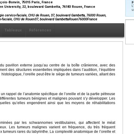
p
nçois-Bonvin, 75015 Paris, France
L
en University, 22, boulevard Gambetta, 76183 Rouen, France
u
rgie cervico-faciale, CHU de Rouen, 37, boulevard Gambetta, 76000 Rouen,
vico-faciale, CHU de Rouen37, boulevard GambettaRouen76000France
Tableaux
Références
 du pavillon externe jusqu’au centre de la boîte crânienne, avec des
ent des structures essentielles impliquées dans l’audition, l’équilibre
 histologique, l’oreille peut être le siège de tumeurs variées, allant des
 un rappel de l’anatomie spécifique de l’oreille et de la partie pétreuse
 différentes tumeurs bénignes et malignes pouvant s’y développer. Les
équelles qu’elles engendrent ainsi que les moyens de réhabilitations
ominées par les schwannomes vestibulaires, qui affectent le méat
lleux. Les tumeurs malignes varient en fréquence, du très fréquent
 tumeurs rares du labyrinthe. La complexité anatomique de l’oreille et