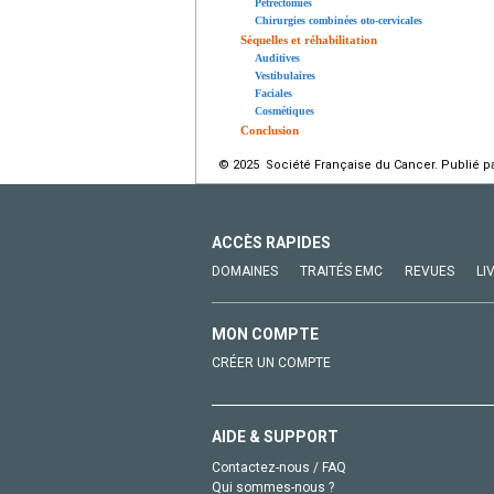
Pétrectomies
Chirurgies combinées oto-cervicales
Séquelles et réhabilitation
Auditives
Vestibulaires
Faciales
Cosmétiques
Conclusion
© 2025 Société Française du Cancer. Publié pa
ACCÈS RAPIDES
DOMAINES
TRAITÉS EMC
REVUES
LI
MON COMPTE
CRÉER UN COMPTE
AIDE & SUPPORT
Contactez-nous / FAQ
Qui sommes-nous ?