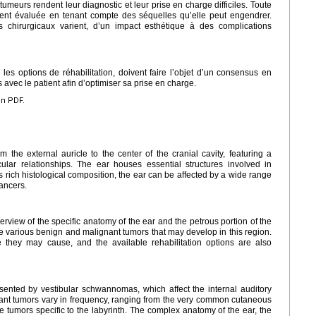
tumeurs rendent leur diagnostic et leur prise en charge difficiles. Toute
ment évaluée en tenant compte des séquelles qu’elle peut engendrer.
is chirurgicaux varient, d’un impact esthétique à des complications
les options de réhabilitation, doivent faire l’objet d’un consensus en
s avec le patient afin d’optimiser sa prise en charge.
en PDF.
the external auricle to the center of the cranial cavity, featuring a
lar relationships. The ear houses essential structures involved in
ts rich histological composition, the ear can be affected by a wide range
ancers.
verview of the specific anatomy of the ear and the petrous portion of the
he various benign and malignant tumors that may develop in this region.
 they may cause, and the available rehabilitation options are also
sented by vestibular schwannomas, which affect the internal auditory
ant tumors vary in frequency, ranging from the very common cutaneous
e tumors specific to the labyrinth. The complex anatomy of the ear, the