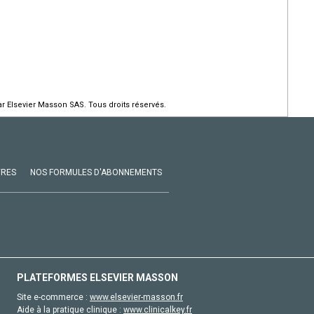
r Elsevier Masson SAS. Tous droits réservés.
VRES
NOS FORMULES D'ABONNEMENTS
PLATEFORMES ELSEVIER MASSON
Site e-commerce :
www.elsevier-masson.fr
Aide à la pratique clinique :
www.clinicalkey.fr