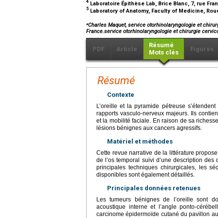
4
Laboratoire Épithèse Lab, Brice Blanc, 7, rue Fra
5
Laboratory of Anatomy, Faculty of Medicine, Rou
⁎
Charles Maquet, service otorhinolaryngologie et chiru
France.service otorhinolaryngologie et chirurgie cer
Résumé
PDF
Article
Figures
Mots clés
Résumé
Contexte
L’oreille et la pyramide pétreuse s’étendent
rapports vasculo-nerveux majeurs. Ils contienn
et la mobilité faciale. En raison de sa richesse
lésions bénignes aux cancers agressifs.
Matériel et méthodes
Cette revue narrative de la littérature propose
de l’os temporal suivi d’une description des
principales techniques chirurgicales, les s
disponibles sont également détaillés.
Principales données retenues
Les tumeurs bénignes de l’oreille sont d
acoustique interne et l’angle ponto-cérébe
carcinome épidermoïde cutané du pavillon aux