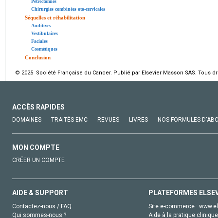
Pétrectomies
Chirurgies combinées oto-cervicales
Séquelles et réhabilitation
Auditives
Vestibulaires
Faciales
Cosmétiques
Conclusion
© 2025 Société Française du Cancer. Publié par Elsevier Masson SAS. Tous dro
ACCÈS RAPIDES
DOMAINES
TRAITÉS EMC
REVUES
LIVRES
NOS FORMULES D'AB
MON COMPTE
CRÉER UN COMPTE
AIDE & SUPPORT
PLATEFORMES ELSE
Contactez-nous / FAQ
Site e-commerce :
www.el
Qui sommes-nous ?
Aide à la pratique clinique