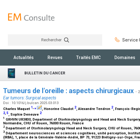
Rechercher
Service C
Rechercher
Actualités
Revues
Traités EMC
Domaines
BULLETIN DU CANCER
Tumeurs de l’oreille : aspects chirurgicaux
- 
Ear tumors: Surgical aspects
Doi : 10.1016/j.bulcan.2025.03.013
1
,
⁎
2
2
Charles Maquet
, Honorine Claudot
, Alexandre Tendron
, François-Regi
2
,
5
2
, Sophie Deneuve
1
GRHVN UR3830, Department of Otorhinolaryngology and Head and Neck Surgery, 
Normandie, CHU of Rouen, 76000 Rouen, France
2
Department of Otorhinolaryngology Head and Neck Surgery, CHU of Rouen, 760
3
Département neurosciences et sciences cognitives, unité perception, Instit
(IRBA), 1, place de la Générale-Valérie-André, BP 73, 91223 Brétigny-sur-Orge, F