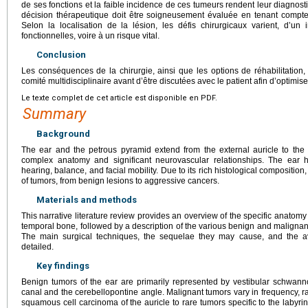
de ses fonctions et la faible incidence de ces tumeurs rendent leur diagnostic
décision thérapeutique doit être soigneusement évaluée en tenant compte
Selon la localisation de la lésion, les défis chirurgicaux varient, d’un
fonctionnelles, voire à un risque vital.
Conclusion
Les conséquences de la chirurgie, ainsi que les options de réhabilitation,
comité multidisciplinaire avant d’être discutées avec le patient afin d’optimis
Le texte complet de cet article est disponible en PDF.
Summary
Background
The ear and the petrous pyramid extend from the external auricle to the ce
complex anatomy and significant neurovascular relationships. The ear h
hearing, balance, and facial mobility. Due to its rich histological compositio
of tumors, from benign lesions to aggressive cancers.
Materials and methods
This narrative literature review provides an overview of the specific anatomy 
temporal bone, followed by a description of the various benign and malignant
The main surgical techniques, the sequelae they may cause, and the ava
detailed.
Key findings
Benign tumors of the ear are primarily represented by vestibular schwanno
canal and the cerebellopontine angle. Malignant tumors vary in frequency,
squamous cell carcinoma of the auricle to rare tumors specific to the labyri