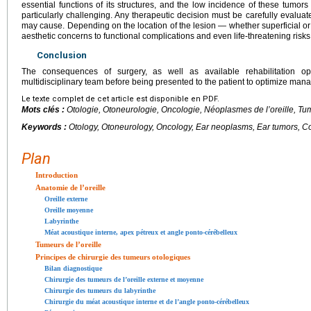
essential functions of its structures, and the low incidence of these tum
particularly challenging. Any therapeutic decision must be carefully evaluat
may cause. Depending on the location of the lesion — whether superficial o
aesthetic concerns to functional complications and even life-threatening risks
Conclusion
The consequences of surgery, as well as available rehabilitation o
multidisciplinary team before being presented to the patient to optimize ma
Le texte complet de cet article est disponible en PDF.
Mots clés :
Otologie, Otoneurologie, Oncologie, Néoplasmes de l’oreille, Tum
Keywords :
Otology, Otoneurology, Oncology, Ear neoplasms, Ear tumors, C
Plan
Introduction
Anatomie de l’oreille
Oreille externe
Oreille moyenne
Labyrinthe
Méat acoustique interne, apex pétreux et angle ponto-cérébelleux
Tumeurs de l’oreille
Principes de chirurgie des tumeurs otologiques
Bilan diagnostique
Chirurgie des tumeurs de l’oreille externe et moyenne
Chirurgie des tumeurs du labyrinthe
Chirurgie du méat acoustique interne et de l’angle ponto-cérébelleux