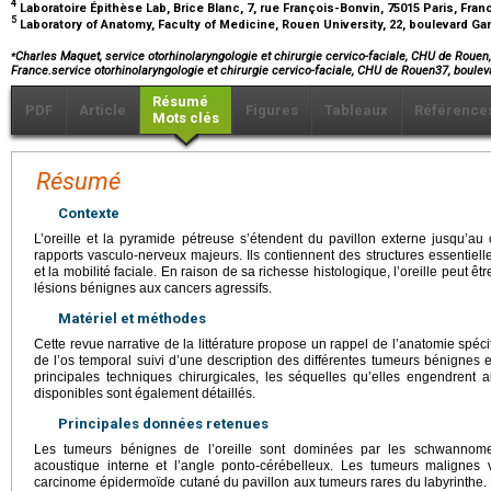
4
Laboratoire Épithèse Lab, Brice Blanc, 7, rue François-Bonvin, 75015 Paris, Fra
5
Laboratory of Anatomy, Faculty of Medicine, Rouen University, 22, boulevard G
⁎
Charles Maquet, service otorhinolaryngologie et chirurgie cervico-faciale, CHU de Rouen
France.service otorhinolaryngologie et chirurgie cervico-faciale, CHU de Rouen37, bou
Résumé
PDF
Article
Figures
Tableaux
Référence
Mots clés
Résumé
Contexte
L’oreille et la pyramide pétreuse s’étendent du pavillon externe jusqu’au
rapports vasculo-nerveux majeurs. Ils contiennent des structures essentielle
et la mobilité faciale. En raison de sa richesse histologique, l’oreille peut êt
lésions bénignes aux cancers agressifs.
Matériel et méthodes
Cette revue narrative de la littérature propose un rappel de l’anatomie spécif
de l’os temporal suivi d’une description des différentes tumeurs bénignes 
principales techniques chirurgicales, les séquelles qu’elles engendrent 
disponibles sont également détaillés.
Principales données retenues
Les tumeurs bénignes de l’oreille sont dominées par les schwannomes 
acoustique interne et l’angle ponto-cérébelleux. Les tumeurs malignes 
carcinome épidermoïde cutané du pavillon aux tumeurs rares du labyrinthe. 