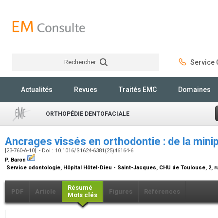
Rechercher
Service C
Rechercher
Actualités
Revues
Traités EMC
Domaines
ORTHOPÉDIE DENTOFACIALE
Ancrages vissés en orthodontie : de la minip
[23-760-A-10] - Doi : 10.1016/S1624-6381(25)46164-6
P. Baron
Service odontologie, Hôpital Hôtel-Dieu - Saint-Jacques, CHU de Toulouse, 2, r
Résumé
PDF
Article
Figures
Références
Mots clés