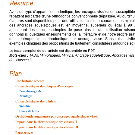
Résumé
Avec tout type d'appareil orthodontique, les ancrages vissés sont susceptibl
rebattent les cartes d'une orthodontie conventionnelle dépassée. Aujourd'hui
élaborés sont disponibles pour une utilisation clinique courante : les minip
des ancrages squelettiques est, en moyenne, supérieur ou égal à 90 
appliquant des principes simples de pose ainsi qu'une utilisation rais
donnons ici quelques enseignements de la littérature et de notre propre prat
de la thérapeutique orthodontique par ancrage vissé. Sans exhaustivité
exemples cliniques des propositions de traitement consolidées autour de solu
Le texte complet de cet article est disponible en PDF.
Mots-clés :
TADs, Miniplaques, Minivis, Ancrage squelettique, Ancrages vissé
des classes III
Plan
Une histoire récente
Caractéristiques des plaques d'ancrages
Pose chirurgicale
Avantages
Caractéristiques des minivis
Stabilité
Choix de la vis
Orthodontie augmentée par ancrages squelettiques vissés
Impact dans la thérapeutique des classes II
Impact dans la thérapeutique des classes III
Perspectives