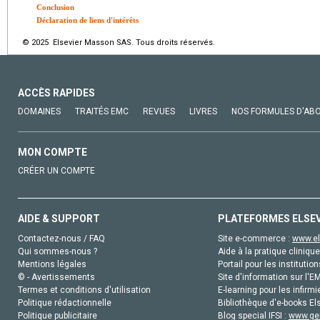
Conclusion
Déclaration de liens d'intérêts
© 2025 Elsevier Masson SAS. Tous droits réservés.
ACCÈS RAPIDES
DOMAINES
TRAITÉS EMC
REVUES
LIVRES
NOS FORMULES D'AB
MON COMPTE
CRÉER UN COMPTE
AIDE & SUPPORT
PLATEFORMES ELSE
Contactez-nous / FAQ
Site e-commerce :
www.el
Qui sommes-nous ?
Aide à la pratique clinique
Mentions légales
Portail pour les institution
© - Avertissements
Site d'information sur l'E
Termes et conditions d'utilisation
E-learning pour les infirmi
Politique rédactionnelle
Bibliothèque d'e-books Els
Politique publicitaire
Blog special IFSI :
www.gen