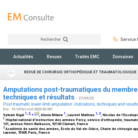
Rechercher
Service C
Rechercher
Actualités
Revues
Traités EMC
Domaines
REVUE DE CHIRURGIE ORTHOPÉDIQUE ET TRAUMATOLOGIQUE
Amputations post-traumatiques du membre in
techniques et résultats
- 27/09/25
Post-traumatic lower-limb amputation: Indications, techniques and results
Doi : 10.1016/j.rcot.2025.05.001
1
,
2
,
⁎
1
1
,
2
Sylvain Rigal
, Alexia Milaire
, Laurent Mathieu
, Nicolas de l’Escalop
1
Hôpital national d’instruction des armées Percy, service d’orthopédie, traumat
101, avenue Henri-Barbusse, 92140 Clamart, France
2
Académie de santé des armées, École du Val-de-Grâce, Chaire de chirurgie ap
Laveran, 75005 Paris, France