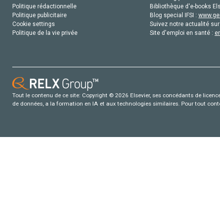
Politique rédactionnelle
Bibliothèque d'e-books Els
Politique publicitaire
Blog special IFSI :
www.gen
Cookie settings
Suivez notre actualité sur
Politique de la vie privée
Site d'emploi en santé :
e
Tout le contenu de ce site: Copyright © 2026 Elsevier, ses concédants de licence e
de données, a la formation en IA et aux technologies similaires. Pour tout con