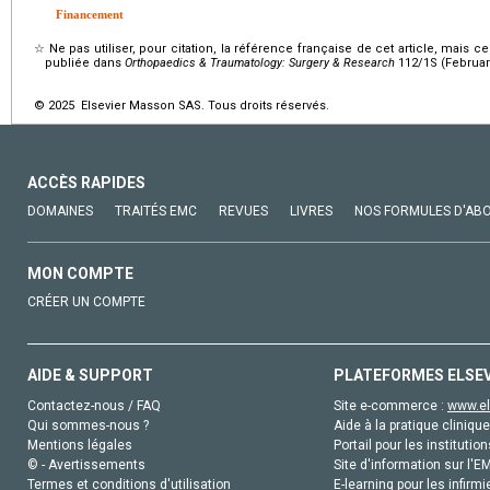
Financement
☆
Ne pas utiliser, pour citation, la référence française de cet article, mais 
publiée dans
Orthopaedics & Traumatology: Surgery & Research
112/1S (Februar
© 2025 Elsevier Masson SAS. Tous droits réservés.
ACCÈS RAPIDES
DOMAINES
TRAITÉS EMC
REVUES
LIVRES
NOS FORMULES D'AB
MON COMPTE
CRÉER UN COMPTE
AIDE & SUPPORT
PLATEFORMES ELSE
Contactez-nous / FAQ
Site e-commerce :
www.el
Qui sommes-nous ?
Aide à la pratique clinique
Mentions légales
Portail pour les institution
© - Avertissements
Site d'information sur l'E
Termes et conditions d'utilisation
E-learning pour les infirmi