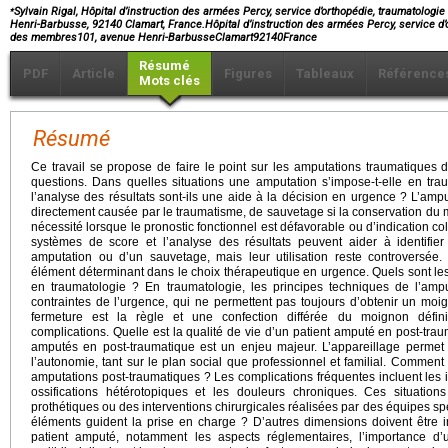
⁎
Sylvain Rigal, Hôpital d’instruction des armées Percy, service d’orthopédie, traumatologi
Henri-Barbusse, 92140 Clamart, France.Hôpital d’instruction des armées Percy, service d’o
des membres101, avenue Henri-BarbusseClamart92140France
Résumé
PDF
Article
Figures
Tableaux
Référence
Mots clés
Résumé
Ce travail se propose de faire le point sur les amputations traumatiques
questions. Dans quelles situations une amputation s’impose-t-elle en tr
l’analyse des résultats sont-ils une aide à la décision en urgence ? L’amput
directement causée par le traumatisme, de sauvetage si la conservation du m
nécessité lorsque le pronostic fonctionnel est défavorable ou d’indication col
systèmes de score et l’analyse des résultats peuvent aider à identifier
amputation ou d’un sauvetage, mais leur utilisation reste controversée
élément déterminant dans le choix thérapeutique en urgence. Quels sont le
en traumatologie ? En traumatologie, les principes techniques de l’amp
contraintes de l’urgence, qui ne permettent pas toujours d’obtenir un moi
fermeture est la règle et une confection différée du moignon définit
complications. Quelle est la qualité de vie d’un patient amputé en post-trau
amputés en post-traumatique est un enjeu majeur. L’appareillage permet 
l’autonomie, tant sur le plan social que professionnel et familial. Comment 
amputations post-traumatiques ? Les complications fréquentes incluent les in
ossifications hétérotopiques et les douleurs chroniques. Ces situation
prothétiques ou des interventions chirurgicales réalisées par des équipes spé
éléments guident la prise en charge ? D’autres dimensions doivent être 
patient amputé, notamment les aspects réglementaires, l’importance d’