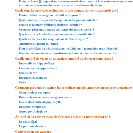
Potter et Bosse [
] proposaient des recommandations pour décider entre sauvetage et ampu
un traumatisme sévère du membre inférieur en-dessous du fémur
Quels sont les principes techniques d’une amputation en traumatologie ?
Faut-il réaliser le moignon définitif en urgence ?
Quels sont les principes de l’amputation temporaire initiale ?
Quand et comment réaliser le moignon définitif ?
Comment gérer une perte de substance des parties molles ?
Que faire de la fibula dans les amputations trans-tibiales ?
Quelle est la place des amputations de l’arrière-pied ?
Amputations autour du genou
Faut-il privilégier la désarticulation, le Gritti ou l’amputation trans-fémorale ?
Gestion des amputations trans-fémorales haute et désarticulation de hanche
Quelle qualité de vie pour un patient amputé après un traumatisme ?
Impératifs de l’appareillage
Contraintes des appareilleurs
Qualité de vie
Résultats fonctionnels
Coûts
Comment prévenir et traiter les complications des amputations post-traumatiques
Complications septiques
Défauts de couverture et moignons courts
Ossifications hétérotopiques (OH)
Douleurs chroniques
Aspect psychologique
Au-delà de la chirurgie, quels éléments guident la prise en charge ?
Le cadre légal
Le parcours de soins
Contribution des auteurs