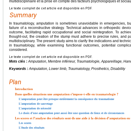
multidisciplinaire et la prise en compte des facteurs psychologiques et sociau
Le texte complet de cet article est disponible en PDF.
Summary
In traumatology, amputation is sometimes unavoidable in emergencies, but
failure of a reconstructive strategy. Technical advances in orthopedic dev
outcome, facilitating rapid occupational and social reintegration. To achiev
thought-out, the creation of the stump must adhere to precise rules, and
multidisciplinary. The present study aims to clarify the indications and techn
in traumatology, while examining functional outcomes, potential complic
considered.
Le texte complet de cet article est disponible en PDF.
Mots clés :
Amputation, Membre inférieur, Traumatologie, Appareillage, Han
Keywords :
Amputation, Lower limb, Traumatology, Prosthetics, Disability
Plan
Introduction
Dans quelles situations une amputation s’impose-t-elle en traumatologie ?
L’amputation peut être presque entièrement la conséquence du traumatisme
L’amputation de sauvetage
L’amputation de nécessité
Le choix d’une amputation peut aussi être une question de lieux et de circonstances
Les scores et l’analyse des résultats sont-ils une aide à la décision d’amputation en
Les scores
L’étude des résultats