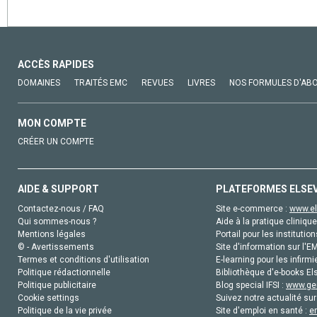
ACCÈS RAPIDES
DOMAINES
TRAITÉS EMC
REVUES
LIVRES
NOS FORMULES D'AB
MON COMPTE
CRÉER UN COMPTE
AIDE & SUPPORT
PLATEFORMES ELSE
Contactez-nous / FAQ
Site e-commerce :
www.el
Qui sommes-nous ?
Aide à la pratique clinique
Mentions légales
Portail pour les institution
© - Avertissements
Site d'information sur l'E
Termes et conditions d'utilisation
E-learning pour les infirmi
Politique rédactionnelle
Bibliothèque d'e-books Els
Politique publicitaire
Blog special IFSI :
www.gen
Cookie settings
Suivez notre actualité sur
Politique de la vie privée
Site d'emploi en santé :
e