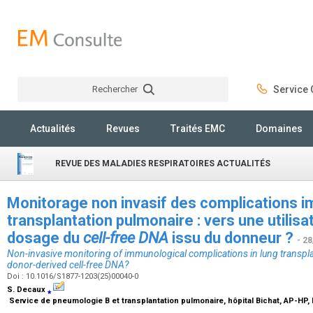
Rechercher
Service C
Rechercher
Actualités
Revues
Traités EMC
Domaines
REVUE DES MALADIES RESPIRATOIRES ACTUALITÉS
Monitorage non invasif des complications 
transplantation pulmonaire : vers une utilisa
dosage du
cell-free DNA
issu du donneur ?
- 2
Non-invasive monitoring of immunological complications in lung transpla
donor-derived cell-free DNA?
Doi : 10.1016/S1877-1203(25)00040-0
S. Decaux
⁎
Service de pneumologie B et transplantation pulmonaire, hôpital Bichat, AP-HP, 