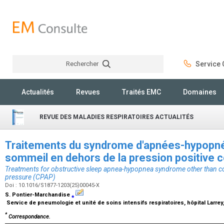
Rechercher
Service C
Rechercher
Actualités
Revues
Traités EMC
Domaines
REVUE DES MALADIES RESPIRATOIRES ACTUALITÉS
Traitements du syndrome d'apnées-hypopné
sommeil en dehors de la pression positive 
Treatments for obstructive sleep apnea-hypopnea syndrome other than co
pressure (CPAP)
Doi : 10.1016/S1877-1203(25)00045-X
S. Pontier-Marchandise
⁎
Service de pneumologie et unité de soins intensifs respiratoires, hôpital Larr
*
Correspondance.