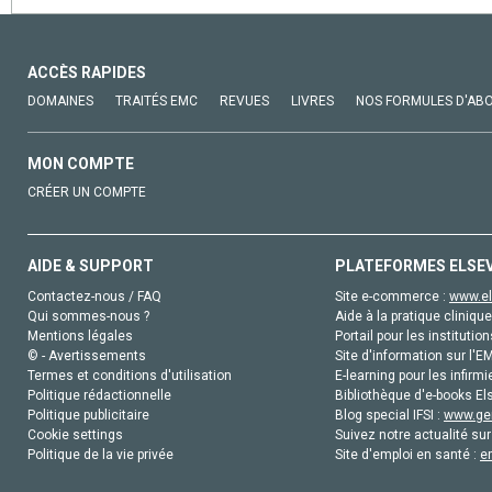
ACCÈS RAPIDES
DOMAINES
TRAITÉS EMC
REVUES
LIVRES
NOS FORMULES D'AB
MON COMPTE
CRÉER UN COMPTE
AIDE & SUPPORT
PLATEFORMES ELSE
Contactez-nous / FAQ
Site e-commerce :
www.el
Qui sommes-nous ?
Aide à la pratique clinique
Mentions légales
Portail pour les institution
© - Avertissements
Site d'information sur l'E
Termes et conditions d'utilisation
E-learning pour les infirmi
Politique rédactionnelle
Bibliothèque d'e-books Els
Politique publicitaire
Blog special IFSI :
www.gen
Cookie settings
Suivez notre actualité sur
Politique de la vie privée
Site d'emploi en santé :
e