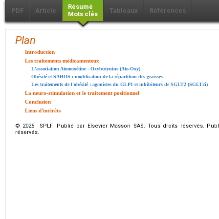
Résumé
PDF
Article
Tableaux
Références
Mots clés
Plan
Introduction
Les traitements médicamenteux
L'association Atomoxétine - Oxybutynine (Ato-Oxy)
Obésité et SAHOS : modification de la répartition des graisses
Les traitements de l'obésité : agonistes du GLP1 et inhibiteurs de SGLT2 (SGLT2i)
La neuro-stimulation et le traitement positionnel
Conclusion
Liens d'intérêts
© 2025 SPLF. Publié par Elsevier Masson SAS. Tous droits réservés. Publ
réservés.