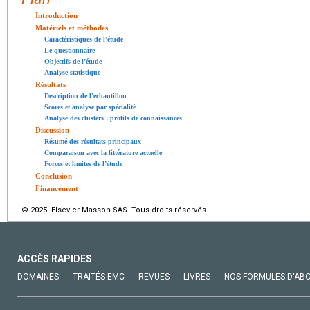
Introduction
Matériels et méthodes
Caractéristiques de l’étude
Le questionnaire
Objectifs de l’étude
Analyse statistique
Résultats
Description de l’échantillon
Scores et analyse par spécialité
Analyse des clusters : profils de connaissances
Discussion
Résumé des résultats principaux
Comparaison avec la littérature actuelle
Forces et limites de l’étude
Conclusion
Financement
© 2025 Elsevier Masson SAS. Tous droits réservés.
ACCÈS RAPIDES
DOMAINES
TRAITÉS EMC
REVUES
LIVRES
NOS FORMULES D'AB