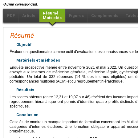
⁎
Auteur correspondant.
Résumé
PDF
Article
Figures
Compléments
Table
Mots clés
Résumé
Objectif
Évaluer un questionnaire comme outil d’évaluation des connaissances sur les
Matériels et méthodes
Enquête prospective menée entre novembre 2021 et mai 2022. Un question
envoyé aux internes de médecine générale, médecine légale, gynécologie
pédiatrie. Un total de 332 réponses (14 % des internes éligibles) ont é
correspondances multiples (ACM) et du regroupement hiérarchique.
Résultats
Les scores obtenus (entre 12,31 et 19,07 sur 46) révèlent des lacunes import
regroupement hiérarchique ont permis d’identifier quatre profils distincts
spécifiques.
Conclusion
Cette étude montre un manque important de formation concernant les Mutilat
catégories d’internes étudiées. Une formation obligatoire apparaît néce
problématique.