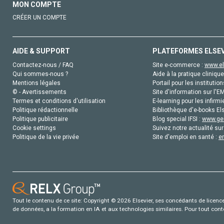
MON COMPTE
CRÉER UN COMPTE
AIDE & SUPPORT
PLATEFORMES ELSE
Contactez-nous / FAQ
Site e-commerce :
www.el
Qui sommes-nous ?
Aide à la pratique clinique
Mentions légales
Portail pour les institution
© - Avertissements
Site d'information sur l'E
Termes et conditions d'utilisation
E-learning pour les infirmi
Politique rédactionnelle
Bibliothèque d'e-books Els
Politique publicitaire
Blog special IFSI :
www.gen
Cookie settings
Suivez notre actualité sur
Politique de la vie privée
Site d'emploi en santé :
e
Tout le contenu de ce site: Copyright © 2026 Elsevier, ses concédants de licence e
de données, a la formation en IA et aux technologies similaires. Pour tout con