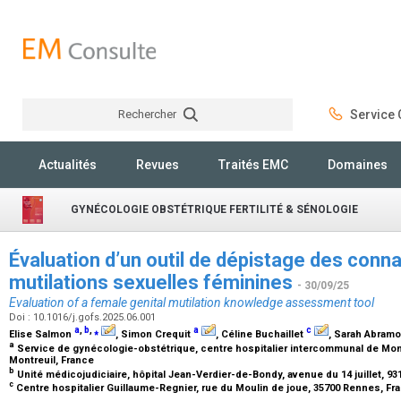
Rechercher
Service C
Rechercher
Actualités
Revues
Traités EMC
Domaines
GYNÉCOLOGIE OBSTÉTRIQUE FERTILITÉ & SÉNOLOGIE
Évaluation d’un outil de dépistage des conn
mutilations sexuelles féminines
- 30/09/25
Evaluation of a female genital mutilation knowledge assessment tool
Doi : 10.1016/j.gofs.2025.06.001
a
,
b
,
⁎
a
c
Elise Salmon
, Simon Crequit
, Céline Buchaillet
, Sarah Abram
a
Service de gynécologie-obstétrique, centre hospitalier intercommunal de Montr
Montreuil, France
b
Unité médicojudiciaire, hôpital Jean-Verdier-de-Bondy, avenue du 14 juillet, 9
c
Centre hospitalier Guillaume-Regnier, rue du Moulin de joue, 35700 Rennes, F