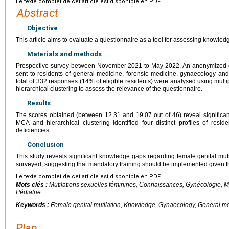
Le texte complet de cet article est disponible en PDF.
Abstract
Objective
This article aims to evaluate a questionnaire as a tool for assessing knowledg
Materials and methods
Prospective survey between November 2021 to May 2022. An anonymized q
sent to residents of general medicine, forensic medicine, gynaecology an
total of 332 responses (14% of eligible residents) were analysed using mul
hierarchical clustering to assess the relevance of the questionnaire.
Results
The scores obtained (between 12.31 and 19.07 out of 46) reveal significa
MCA and hierarchical clustering identified four distinct profiles of res
deficiencies.
Conclusion
This study reveals significant knowledge gaps regarding female genital mutil
surveyed, suggesting that mandatory training should be implemented given th
Le texte complet de cet article est disponible en PDF.
Mots clés :
Mutilations sexuelles féminines, Connaissances, Gynécologie, 
Pédiatrie
Keywords :
Female genital mutilation, Knowledge, Gynaecology, General me
Plan