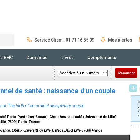
Service Client : 01 71 16 55 99
Mes alertes
Rechercher
és EMC
Domaines
Livres
Compléments
S'abonner
onnel de santé : naissance d’un couple
B
l: The birth of an ordinal disciplinary couple
p
L
u
rsité Paris-Panthéon-Assas), Chercheur associé (Université de Lille)
lle, 75004 Paris, France
, France. ERADP, université de Lille 1, place Déliot Lille 59000 France