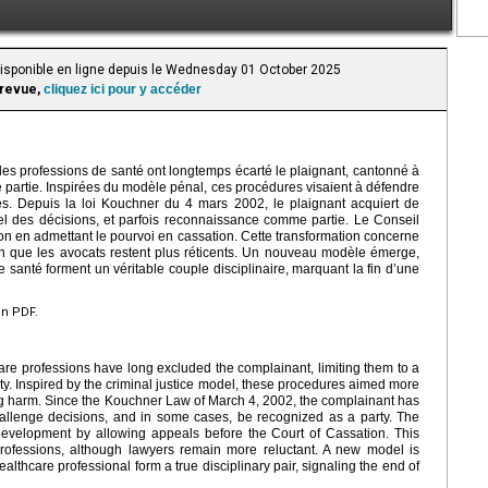
 Disponible en ligne depuis le Wednesday 01 October 2025
 revue,
cliquez ici pour y accéder
les professions de santé ont longtemps écarté le plaignant, cantonné à
 partie. Inspirées du modèle pénal, ces procédures visaient à défendre
ces. Depuis la loi Kouchner du 4 mars 2002, le plaignant acquiert de
pel des décisions, et parfois reconnaissance comme partie. Le Conseil
on en admettant le pourvoi en cassation. Cette transformation concerne
en que les avocats restent plus réticents. Un nouveau modèle émerge,
e santé forment un véritable couple disciplinaire, marquant la fin d’une
en PDF.
care professions have long excluded the complainant, limiting them to a
party. Inspired by the criminal justice model, these procedures aimed more
ng harm. Since the Kouchner Law of March 4, 2002, the complainant has
challenge decisions, and in some cases, be recognized as a party. The
development by allowing appeals before the Court of Cassation. This
 professions, although lawyers remain more reluctant. A new model is
lthcare professional form a true disciplinary pair, signaling the end of