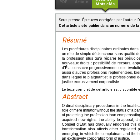
PDF
Article
Mots clés
Sous presse. Épreuves corrigées par l'auteur.
Cet article a été publié dans un numéro de la
Résumé
Les procédures disciplinaires ordinales dans 
un rôle de simple déclencheur sans qualité de
la profession plus qu’à réparer les préjudi
nouveaux droits : possibilité de recours, ap
d’État consacre progressivement cette évoluti
aussi d’autres professions réglementées, bi
dans lequel le plaignant et le professionnel d
justice exclusivement corporatiste.
Le texte complet de cet article est disponible 
Abstract
Ordinal disciplinary procedures in the health
role of mere initiator without the status of a 
at protecting the profession than compensati
acquired new rights: the ability to appeal, 
Conseil d’État has gradually endorsed this 
transformation also affects other regulated
emerging, in which the complainant and the hea
an exclusively corporatist form of justice.