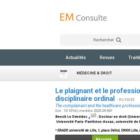
Rechercher
Actualités
Revues
Trait
MÉDECINE & DROIT
Le plaignant et le professi
disciplinaire ordinal
- 01/10/25
The complainant and the healthcare professiona
Doi : 10.1016/j.meddro.2025.09.001
Benoît Le Dévédec
⁎
:
Docteur en droit (Unive
Université Paris-Panthéon-Assas, université de Li
⁎
ERADP, université de Lille, 1, place Déliot, 59000 Lille
Résumé