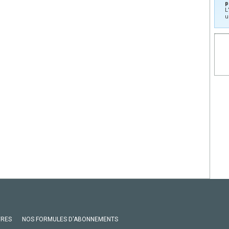
p
L
u
VRES
NOS FORMULES D'ABONNEMENTS