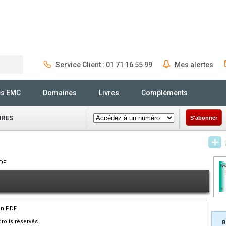
Service Client : 01 71 16 55 99
Mes alertes
Rechercher
és EMC
Domaines
Livres
Compléments
IRES
S'abonner
DF.
en PDF.
roits réservés.
B