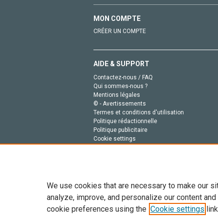
MON COMPTE
CRÉER UN COMPTE
AIDE & SUPPORT
Contactez-nous / FAQ
Qui sommes-nous ?
Mentions légales
© - Avertissements
Termes et conditions d'utilisation
Politique rédactionnelle
Politique publicitaire
Cookie settings
Politique de la vie privée
We use cookies that are necessary to make our si
analyze, improve, and personalize our content and
cookie preferences using the
Cookie settings
link
Tout le contenu de ce site: Copyright © 2026 Else
de données, a la formation en IA et aux technol