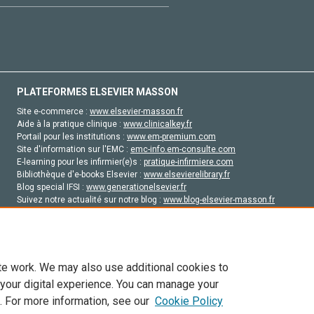
PLATEFORMES ELSEVIER MASSON
Site e-commerce :
www.elsevier-masson.fr
Aide à la pratique clinique :
www.clinicalkey.fr
Portail pour les institutions :
www.em-premium.com
Site d'information sur l'EMC :
emc-info.em-consulte.com
E-learning pour les infirmier(e)s :
pratique-infirmiere.com
Bibliothèque d'e-books Elsevier :
www.elsevierelibrary.fr
Blog special IFSI :
www.generationelsevier.fr
Suivez notre actualité sur notre blog :
www.blog-elsevier-masson.fr
Site d'emploi en santé :
emploisante.com
te work. We may also use additional cookies to
 your digital experience. You can manage your
. For more information, see our
Cookie Policy
vier, ses concédants de licence et ses contributeurs. Tout les droits sont réservés, y 
ogies similaires. Pour tout contenu en libre accès, les conditions de licence Creati