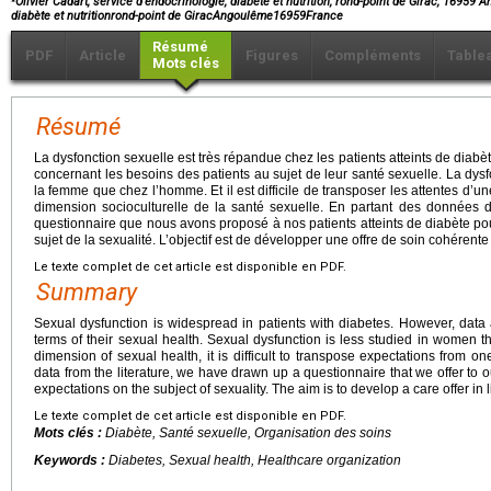
Olivier Cadart, service d’endocrinologie, diabète et nutrition, rond-point de Girac, 16959
diabète et nutritionrond-point de GiracAngoulême16959France
Résumé
PDF
Article
Figures
Compléments
Table
Mots clés
Résumé
La dysfonction sexuelle est très répandue chez les patients atteints de diab
concernant les besoins des patients au sujet de leur santé sexuelle. La dys
la femme que chez l’homme. Et il est difficile de transposer les attentes d’u
dimension socioculturelle de la santé sexuelle. En partant des données d
questionnaire que nous avons proposé à nos patients atteints de diabète pou
sujet de la sexualité. L’objectif est de développer une offre de soin cohérente
Le texte complet de cet article est disponible en PDF.
Summary
Sexual dysfunction is widespread in patients with diabetes. However, data 
terms of their sexual health. Sexual dysfunction is less studied in women t
dimension of sexual health, it is difficult to transpose expectations from o
data from the literature, we have drawn up a questionnaire that we offer to ou
expectations on the subject of sexuality. The aim is to develop a care offer in 
Le texte complet de cet article est disponible en PDF.
Mots clés :
Diabète, Santé sexuelle, Organisation des soins
Keywords :
Diabetes, Sexual health, Healthcare organization