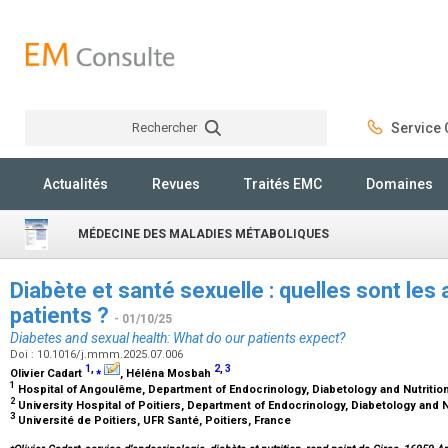
Rechercher
Service C
Rechercher
Actualités
Revues
Traités EMC
Domaines
MÉDECINE DES MALADIES MÉTABOLIQUES
Diabète et santé sexuelle : quelles sont les
patients ?
- 01/10/25
Diabetes and sexual health: What do our patients expect?
Doi : 10.1016/j.mmm.2025.07.006
1
,
⁎
2
,
3
Olivier Cadart
, Héléna Mosbah
1
Hospital of Angoulême, Department of Endocrinology, Diabetology and Nutriti
2
University Hospital of Poitiers, Department of Endocrinology, Diabetology and N
3
Université de Poitiers, UFR Santé, Poitiers, France
⁎