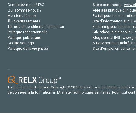
Contactez-nous / FAQ
Site e-commerce :
www.el
Qui sommes-nous ?
Aide à la pratique clinique
Mentions légales
Portail pour les institution
© - Avertissements
Site d'information sur l'E
Termes et conditions d'utilisation
E-learning pour les infirmi
Politique rédactionnelle
Bibliothèque d'e-books Els
Politique publicitaire
Blog special IFSI :
www.gen
Cookie settings
Suivez notre actualité sur
Politique de la vie privée
Site d'emploi en santé :
e
Tout le contenu de ce site: Copyright © 2026 Elsevier, ses concédants de licence e
de données, a la formation en IA et aux technologies similaires. Pour tout con