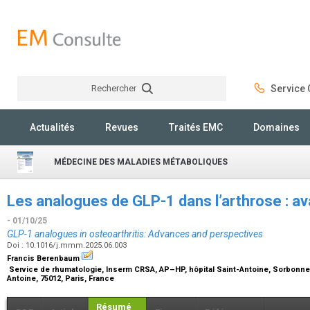
Rechercher
Service C
Rechercher
Actualités
Revues
Traités EMC
Domaines
MÉDECINE DES MALADIES MÉTABOLIQUES
Les analogues de GLP-1 dans l’arthrose : a
- 01/10/25
GLP-1 analogues in osteoarthritis: Advances and perspectives
Doi : 10.1016/j.mmm.2025.06.003
Francis Berenbaum
Service de rhumatologie, Inserm CRSA, AP–HP, hôpital Saint-Antoine, Sorbonne u
Antoine, 75012, Paris, France
Résumé