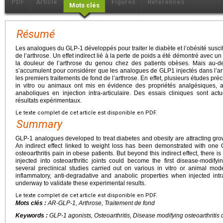
PDF
Article
Figures
Références
Mots clés
Résumé
Les analogues du GLP-1 développés pour traiter le diabète et l’obésité susci
de l’arthrose. Un effet indirect lié à la perte de poids a été démontré avec 
la douleur de l’arthrose du genou chez des patients obèses. Mais au-del
s’accumulent pour considérer que les analogues de GLP1 injectés dans l’art
les premiers traitements de fond de l’arthrose. En effet, plusieurs études pré
in vitro ou animaux ont mis en évidence des propriétés analgésiques, ant
anaboliques en injection intra-articulaire. Des essais cliniques sont ac
résultats expérimentaux.
Le texte complet de cet article est disponible en PDF.
Summary
GLP-1 analogues developed to treat diabetes and obesity are attracting growing
An indirect effect linked to weight loss has been demonstrated with on
osteoarthritis pain in obese patients. But beyond this indirect effect, ther
injected into osteoarthritic joints could become the first disease-modifyin
several preclinical studies carried out on various in vitro or animal mo
inflammatory, anti-degradative and anabolic properties when injected intra-a
underway to validate these experimental results.
Le texte complet de cet article est disponible en PDF.
Mots clés :
AR-GLP-1, Arthrose, Traitement de fond
Keywords :
GLP-1 agonists, Osteoarthritis, Disease modifying osteoarthritis