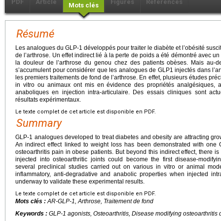
PDF
Article
Figures
Références
Mots clés
Résumé
Les analogues du GLP-1 développés pour traiter le diabète et l’obésité susci
de l’arthrose. Un effet indirect lié à la perte de poids a été démontré avec 
la douleur de l’arthrose du genou chez des patients obèses. Mais au-del
s’accumulent pour considérer que les analogues de GLP1 injectés dans l’art
les premiers traitements de fond de l’arthrose. En effet, plusieurs études pré
in vitro ou animaux ont mis en évidence des propriétés analgésiques, ant
anaboliques en injection intra-articulaire. Des essais cliniques sont ac
résultats expérimentaux.
Le texte complet de cet article est disponible en PDF.
Summary
GLP-1 analogues developed to treat diabetes and obesity are attracting growing
An indirect effect linked to weight loss has been demonstrated with on
osteoarthritis pain in obese patients. But beyond this indirect effect, ther
injected into osteoarthritic joints could become the first disease-modifyin
several preclinical studies carried out on various in vitro or animal mo
inflammatory, anti-degradative and anabolic properties when injected intra-a
underway to validate these experimental results.
Le texte complet de cet article est disponible en PDF.
Mots clés :
AR-GLP-1, Arthrose, Traitement de fond
Keywords :
GLP-1 agonists, Osteoarthritis, Disease modifying osteoarthritis