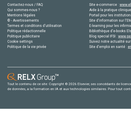
Contactez-nous / FAQ
Site e-commerce :
www.el
Qui sommes-nous ?
Aide à la pratique clinique
Mentions légales
Portail pour les institution
© - Avertissements
Site d'information sur l'E
Termes et conditions d'utilisation
E-learning pour les infirmi
Politique rédactionnelle
Bibliothèque d'e-books Els
Politique publicitaire
Blog special IFSI :
www.gen
Cookie settings
Suivez notre actualité sur
Politique de la vie privée
Site d'emploi en santé :
e
Tout le contenu de ce site: Copyright © 2026 Elsevier, ses concédants de licence e
de données, a la formation en IA et aux technologies similaires. Pour tout con