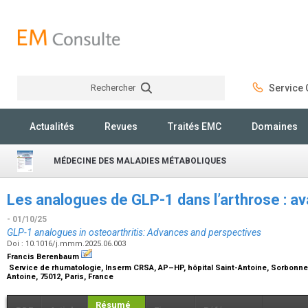
Rechercher
Service C
Rechercher
Actualités
Revues
Traités EMC
Domaines
MÉDECINE DES MALADIES MÉTABOLIQUES
Les analogues de GLP-1 dans l’arthrose : a
- 01/10/25
GLP-1 analogues in osteoarthritis: Advances and perspectives
Doi : 10.1016/j.mmm.2025.06.003
Francis Berenbaum
Service de rhumatologie, Inserm CRSA, AP–HP, hôpital Saint-Antoine, Sorbonne u
Antoine, 75012, Paris, France
Résumé