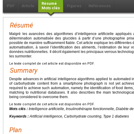
Résumé
PDF
Article
Figures
Références
Mots clés
Résumé
Malgré les avancées des algorithmes d’intelligence artificielle appliqués
détermination automatisée des glucides à partir d’une photographie pri
possible de manière suffisamment fiable. Cet article explique les différentes 
automatisation, à savoir l’identification des aliments, l’estimation de leu
données nutritionnelles. Il décrit également les principaux verrous technol
les surmonter.
Le texte complet de cet article est disponible en PDF.
Summary
Despite advances in artificial intelligence algorithms applied to automated 
of carbohydrate content from a smartphone photograph is not yet achievab
required to achieve such automation, namely the identification of food items, 
matching to nutritional databases. It also describes the main technologica
being considered to overcome them.
Le texte complet de cet article est disponible en PDF.
Mots clés :
Intelligence artificielle, Insulinothérapie fonctionnelle, Diabète de
Keywords :
Artificial intelligence, Carbohydrate counting, Type 1 diabetes
Plan