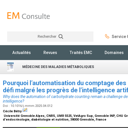
Rechercher
Service C
Rechercher
Actualités
Revues
Traités EMC
Domaines
MÉDECINE DES MALADIES MÉTABOLIQUES
Pourquoi l’automatisation du comptage des g
défi malgré les progrès de l’intelligence artif
Why does the automation of carbohydrate counting remain a challenge desp
intelligence?
Doi : 10.1016/j.mmm.2025.04.012
Cécile Bétry
Université Grenoble Alpes, CNRS, UMR 5525, VetAgro Sup, Grenoble INP, CHU Gre
d’endocrinologie, diabétologie et nutrition, 38000 Grenoble, France