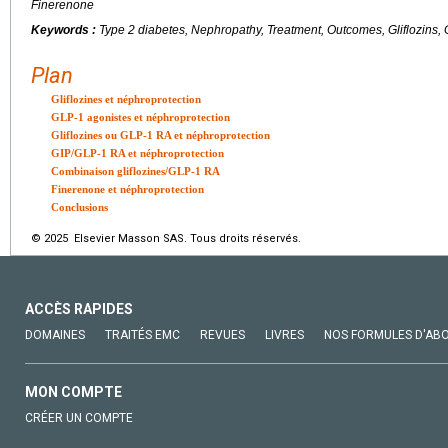
Finerenone
Keywords :
Type 2 diabetes, Nephropathy, Treatment, Outcomes, Gliflozins, 
Plan
Gliflozines et néphroprotection
GLP-1 agonistes et néphroprotection
Gliflozines ou GLP-1 RA et néphroprotection
GIP/GLP-1 RA et néphroprotection
Combinaison gliflozines/GLP-1 RA
Finerenone et néphroprotection
Conclusions
© 2025 Elsevier Masson SAS. Tous droits réservés.
ACCÈS RAPIDES
DOMAINES
TRAITÉS EMC
REVUES
LIVRES
NOS FORMULES D'AB
MON COMPTE
CRÉER UN COMPTE