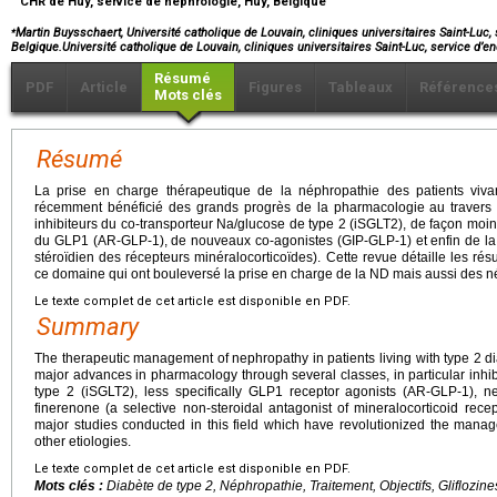
CHR de Huy, service de néphrologie, Huy, Belgique
⁎
Martin Buysschaert, Université catholique de Louvain, cliniques universitaires Saint-Luc, 
Belgique.Université catholique de Louvain, cliniques universitaires Saint-Luc, service d’
Résumé
PDF
Article
Figures
Tableaux
Référence
Mots clés
Résumé
La prise en charge thérapeutique de la néphropathie des patients viv
récemment bénéficié des grands progrès de la pharmacologie au travers d
inhibiteurs du co-transporteur Na/glucose de type 2 (iSGLT2), de façon moi
du GLP1 (AR-GLP-1), de nouveaux co-agonistes (GIP-GLP-1) et enfin de la 
stéroïdien des récepteurs minéralocorticoïdes). Cette revue détaille les r
ce domaine qui ont bouleversé la prise en charge de la ND mais aussi des né
Le texte complet de cet article est disponible en PDF.
Summary
The therapeutic management of nephropathy in patients living with type 2 d
major advances in pharmacology through several classes, in particular inhibi
type 2 (iSGLT2), less specifically GLP1 receptor agonists (AR-GLP-1), n
finerenone (a selective non-steroidal antagonist of mineralocorticoid recept
major studies conducted in this field which have revolutionized the mana
other etiologies.
Le texte complet de cet article est disponible en PDF.
Mots clés :
Diabète de type 2, Néphropathie, Traitement, Objectifs, Gliflozin