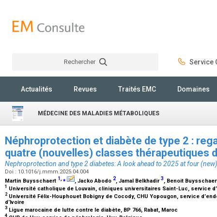
Rechercher
Service C
Rechercher
Actualités
Revues
Traités EMC
Domaines
MÉDECINE DES MALADIES MÉTABOLIQUES
Néphroprotection et diabète de type 2 : reg
quatre (nouvelles) classes thérapeutiques d
Nephroprotection and type 2 diabetes: A look ahead to 2025 at four (new) 
Doi : 10.1016/j.mmm.2025.04.004
1
,
⁎
2
3
Martin Buysschaert
, Jacko Abodo
, Jamal Belkhadir
, Benoit Buysschae
1
Université catholique de Louvain, cliniques universitaires Saint-Luc, service d
2
Université Félix-Houphouet Bobigny de Cocody, CHU Yopougon, service d’endoc
d’Ivoire
3
Ligue marocaine de lutte contre le diabète, BP 766, Rabat, Maroc
4