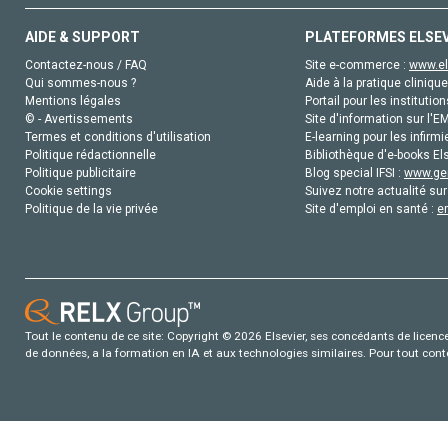
AIDE & SUPPORT
PLATEFORMES ELSE
Contactez-nous / FAQ
Site e-commerce :
www.el
Qui sommes-nous ?
Aide à la pratique clinique
Mentions légales
Portail pour les institution
© - Avertissements
Site d'information sur l'E
Termes et conditions d'utilisation
E-learning pour les infirmi
Politique rédactionnelle
Bibliothèque d'e-books Els
Politique publicitaire
Blog special IFSI :
www.gen
Cookie settings
Suivez notre actualité sur
Politique de la vie privée
Site d'emploi en santé :
e
Tout le contenu de ce site: Copyright © 2026 Elsevier, ses concédants de licence e
de données, a la formation en IA et aux technologies similaires. Pour tout con