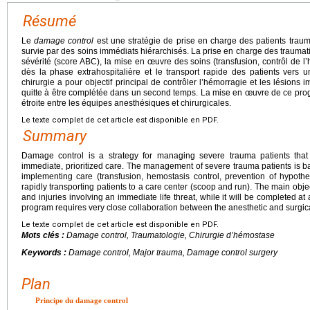
Résumé
Le
damage control
est une stratégie de prise en charge des patients trauma
survie par des soins immédiats hiérarchisés. La prise en charge des traumati
sévérité (score ABC), la mise en œuvre des soins (transfusion, contrôl de l
dès la phase extrahospitalière et le transport rapide des patients vers u
chirurgie a pour objectif principal de contrôler l’hémorragie et les lésions
quitte à être complétée dans un second temps. La mise en œuvre de ce pro
étroite entre les équipes anesthésiques et chirurgicales.
Le texte complet de cet article est disponible en PDF.
Summary
Damage control is a strategy for managing severe trauma patients that 
immediate, prioritized care. The management of severe trauma patients is b
implementing care (transfusion, hemostasis control, prevention of hypothe
rapidly transporting patients to a care center (scoop and run). The main obje
and injuries involving an immediate life threat, while it will be completed at
program requires very close collaboration between the anesthetic and surgic
Le texte complet de cet article est disponible en PDF.
Mots clés :
Damage control
, Traumatologie, Chirurgie d’hémostase
Keywords :
Damage control, Major trauma, Damage control surgery
Plan
Principe du damage control