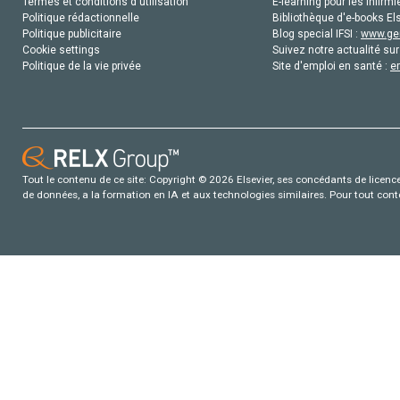
Termes et conditions d'utilisation
E-learning pour les infirmi
Politique rédactionnelle
Bibliothèque d'e-books Els
Politique publicitaire
Blog special IFSI :
www.gen
Cookie settings
Suivez notre actualité sur
Politique de la vie privée
Site d'emploi en santé :
e
Tout le contenu de ce site: Copyright © 2026 Elsevier, ses concédants de licence e
de données, a la formation en IA et aux technologies similaires. Pour tout con