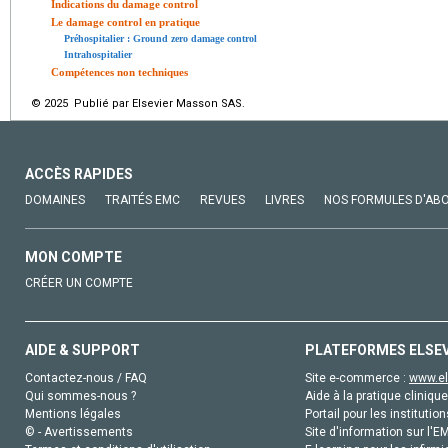
Indications du damage control
Le damage control en pratique
Préhospitalier : Ground zero damage control
Intrahospitalier
Compétences non techniques
© 2025 Publié par Elsevier Masson SAS.
ACCÈS RAPIDES
DOMAINES
TRAITÉS EMC
REVUES
LIVRES
NOS FORMULES D'AB
MON COMPTE
CRÉER UN COMPTE
AIDE & SUPPORT
PLATEFORMES ELSE
Contactez-nous / FAQ
Site e-commerce :
www.el
Qui sommes-nous ?
Aide à la pratique clinique
Mentions légales
Portail pour les institution
© - Avertissements
Site d'information sur l'E