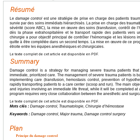
Résumé
Le
damage control
est une stratégie de prise en charge des patients trauma
survie par des soins immédiats hiérarchisés. La prise en charge des traumati
sévérité (score ABC), la mise en œuvre des soins (transfusion, contrôl de l
dès la phase extrahospitalière et le transport rapide des patients vers u
chirurgie a pour objectif principal de contrôler l’hémorragie et les lésions
quitte à être complétée dans un second temps. La mise en œuvre de ce pro
étroite entre les équipes anesthésiques et chirurgicales.
Le texte complet de cet article est disponible en PDF.
Summary
Damage control is a strategy for managing severe trauma patients that 
immediate, prioritized care. The management of severe trauma patients is b
implementing care (transfusion, hemostasis control, prevention of hypothe
rapidly transporting patients to a care center (scoop and run). The main obje
and injuries involving an immediate life threat, while it will be completed at
program requires very close collaboration between the anesthetic and surgic
Le texte complet de cet article est disponible en PDF.
Mots clés :
Damage control
, Traumatologie, Chirurgie d’hémostase
Keywords :
Damage control, Major trauma, Damage control surgery
Plan
Principe du damage control