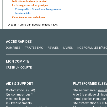
Indications du damage control
Le damage control en pratique
Préhospitalier : Ground zero damage control
Intrahospitalier
Compétences non techniques
© 2025 Publié par Elsevier Masson SAS.
ACCÈS RAPIDES
DOMAINES
TRAITÉS EMC
REVUES
LIVRES
NOS FORMULES D'AB
MON COMPTE
CRÉER UN COMPTE
AIDE & SUPPORT
PLATEFORMES ELSE
Contactez-nous / FAQ
Site e-commerce :
www.el
Qui sommes-nous ?
Aide à la pratique clinique
Mentions légales
Portail pour les institution
© - Avertissements
Site d'information sur l'E