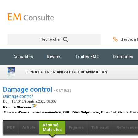
Rechercher
Service C
Rechercher
Actualités
Revues
Traités EMC
Domaines
LE PRATICIEN EN ANESTHÉSIE RÉANIMATION
Damage control
- 01/10/25
Damage control
Doi : 10.1016/j.pratan.2025.08.008
Pauline Glasman
Service d’anesthésie-réanimation, GHU Pitié-Salpêtrière, Pitié-Salpêtrière Fra
Résumé
PDF
Article
Figures
Tableaux
Référence
Mots clés