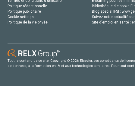
Termes et conditions d'utilisation
E-learning pour les infirmi
Politique rédactionnelle
Bibliothèque d'e-books Els
Politique publicitaire
Blog special IFSI :
www.gen
Cookie settings
Suivez notre actualité sur
Politique de la vie privée
Site d'emploi en santé :
e
Tout le contenu de ce site: Copyright © 2026 Elsevier, ses concédants de licence e
de données, a la formation en IA et aux technologies similaires. Pour tout con