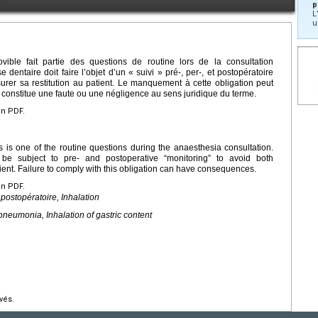
p
L
u
ible fait partie des questions de routine lors de la consultation
 dentaire doit faire l’objet d’un « suivi » pré-, per-, et postopératoire
surer sa restitution au patient. Le manquement à cette obligation peut
 constitue une faute ou une négligence au sens juridique du terme.
en PDF.
 is one of the routine questions during the anaesthesia consultation.
 be subject to pre- and postoperative “monitoring” to avoid both
tient. Failure to comply with this obligation can have consequences.
en PDF.
ostopératoire, Inhalation
pneumonia, Inhalation of gastric content
vés.