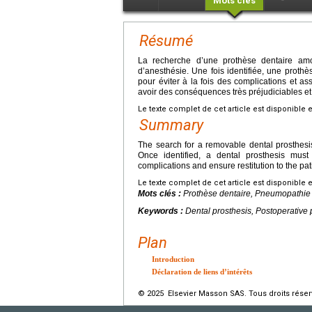
Mots clés
Résumé
La recherche d’une prothèse dentaire amov
d’anesthésie. Une fois identifiée, une prothèse
pour éviter à la fois des complications et as
avoir des conséquences très préjudiciables et
Le texte complet de cet article est disponible 
Summary
The search for a removable dental prosthesis
Once identified, a dental prosthesis must
complications and ensure restitution to the pa
Le texte complet de cet article est disponible 
Mots clés :
Prothèse dentaire, Pneumopathie p
Keywords :
Dental prosthesis, Postoperative 
Plan
Introduction
Déclaration de liens d’intérêts
© 2025 Elsevier Masson SAS. Tous droits réser