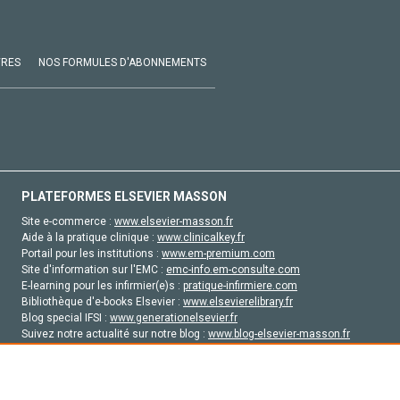
VRES
NOS FORMULES D'ABONNEMENTS
PLATEFORMES ELSEVIER MASSON
Site e-commerce :
www.elsevier-masson.fr
Aide à la pratique clinique :
www.clinicalkey.fr
Portail pour les institutions :
www.em-premium.com
Site d'information sur l'EMC :
emc-info.em-consulte.com
E-learning pour les infirmier(e)s :
pratique-infirmiere.com
Bibliothèque d'e-books Elsevier :
www.elsevierelibrary.fr
Blog special IFSI :
www.generationelsevier.fr
Suivez notre actualité sur notre blog :
www.blog-elsevier-masson.fr
Site d'emploi en santé :
emploisante.com