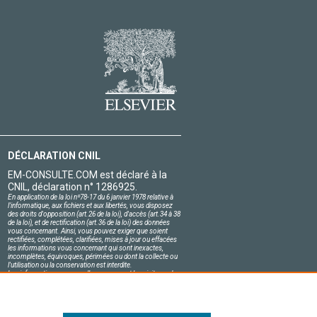
DÉCLARATION CNIL
EM-CONSULTE.COM est déclaré à la
CNIL, déclaration n° 1286925.
En application de la loi nº78-17 du 6 janvier 1978 relative à
l'informatique, aux fichiers et aux libertés, vous disposez
des droits d'opposition (art.26 de la loi), d'accès (art.34 à 38
de la loi), et de rectification (art.36 de la loi) des données
vous concernant. Ainsi, vous pouvez exiger que soient
rectifiées, complétées, clarifiées, mises à jour ou effacées
les informations vous concernant qui sont inexactes,
incomplètes, équivoques, périmées ou dont la collecte ou
l'utilisation ou la conservation est interdite.
Les informations personnelles concernant les visiteurs de
notre site, y compris leur identité, sont confidentielles.
Le responsable du site s'engage sur l'honneur à respecter
les conditions légales de confidentialité applicables en
France et à ne pas divulguer ces informations à des tiers.