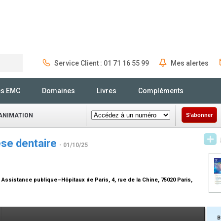
Service Client : 01 71 16 55 99
Mes alertes
Rechercher
és EMC
Domaines
Livres
Compléments
ÉANIMATION
S'abonner
èse dentaire
- 01/10/25
Assistance publique–Hôpitaux de Paris, 4, rue de la Chine, 75020 Paris,
B