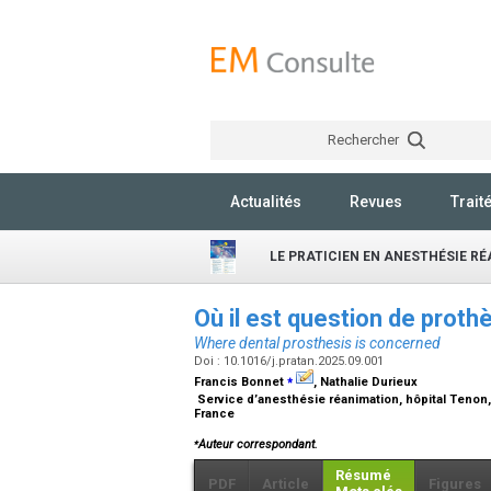
Rechercher
Actualités
Revues
Trait
LE PRATICIEN EN ANESTHÉSIE R
Où il est question de proth
Where dental prosthesis is concerned
Doi : 10.1016/j.pratan.2025.09.001
⁎
Francis Bonnet
, Nathalie Durieux
Service d’anesthésie réanimation, hôpital Tenon, 
France
⁎
Auteur correspondant.
Résumé
PDF
Article
Figures