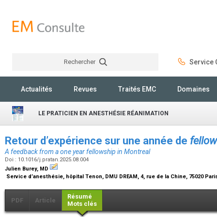
Rechercher
Service C
Rechercher
Actualités
Revues
Traités EMC
Domaines
LE PRATICIEN EN ANESTHÉSIE RÉANIMATION
Retour d’expérience sur une année de
fello
A feedback from a one year fellowship in Montreal
Doi : 10.1016/j.pratan.2025.08.004
Julien Burey,
MD
Service d’anesthésie, hôpital Tenon, DMU DREAM, 4, rue de la Chine, 75020 Pari
Résumé
PDF
Article
Mots clés