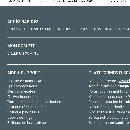
© 2025 The Author(s). Publié par Elsevier Masson SAS. Tous droits réservés.
ACCÈS RAPIDES
DOMAINES
TRAITÉS EMC
REVUES
LIVRES
NOS FORMULES D'AB
MON COMPTE
CRÉER UN COMPTE
AIDE & SUPPORT
PLATEFORMES ELSE
Contactez-nous / FAQ
Site e-commerce :
www.el
Qui sommes-nous ?
Aide à la pratique clinique
Mentions légales
Portail pour les institution
© - Avertissements
Site d'information sur l'E
Termes et conditions d'utilisation
E-learning pour les infirmi
Politique rédactionnelle
Bibliothèque d'e-books Els
Politique publicitaire
Blog special IFSI :
www.gen
Cookie settings
Suivez notre actualité sur
Politique de la vie privée
Site d'emploi en santé :
e