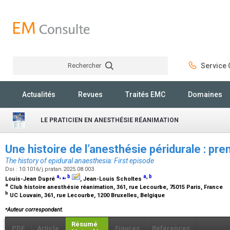
Rechercher
Service C
Rechercher
Actualités
Revues
Traités EMC
Domaines
LE PRATICIEN EN ANESTHÉSIE RÉANIMATION
Une histoire de l’anesthésie péridurale : pr
The history of epidural anaesthesia: First episode
Doi : 10.1016/j.pratan.2025.08.003
a
,
⁎
,
b
a
,
b
Louis-Jean Dupré
, Jean-Louis Scholtes
a
Club histoire anesthésie réanimation, 361, rue Lecourbe, 75015 Paris, France
b
UC Louvain, 361, rue Lecourbe, 1200 Bruxelles, Belgique
⁎
Auteur correspondant.
Résumé
PDF
Article
Figures
Références