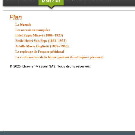
Mots clés
Plan
La légende
Les occasions manquées
Fidel Pagés Miravé (1886–1923)
Emile Henri Van Erps (1882–1955)
Achille Mario Dogliotti (1897–1966)
Le repérage de l’espace péridural
La confirmation de la bonne position dans l’espace péridural
© 2025 Elsevier Masson SAS. Tous droits réservés.