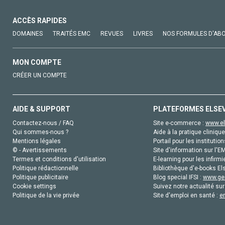
ACCÈS RAPIDES
DOMAINES
TRAITÉS EMC
REVUES
LIVRES
NOS FORMULES D'AB
MON COMPTE
CRÉER UN COMPTE
AIDE & SUPPORT
PLATEFORMES ELSE
Contactez-nous / FAQ
Site e-commerce :
www.el
Qui sommes-nous ?
Aide à la pratique clinique
Mentions légales
Portail pour les institution
© - Avertissements
Site d'information sur l'E
Termes et conditions d'utilisation
E-learning pour les infirmi
Politique rédactionnelle
Bibliothèque d'e-books Els
Politique publicitaire
Blog special IFSI :
www.gen
Cookie settings
Suivez notre actualité sur
Politique de la vie privée
Site d'emploi en santé :
e