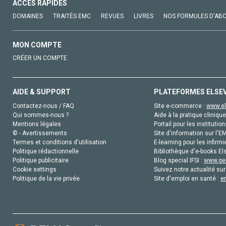
ACCÈS RAPIDES
DOMAINES
TRAITÉS EMC
REVUES
LIVRES
NOS FORMULES D'AB
MON COMPTE
CRÉER UN COMPTE
AIDE & SUPPORT
PLATEFORMES ELSE
Contactez-nous / FAQ
Site e-commerce :
www.el
Qui sommes-nous ?
Aide à la pratique clinique
Mentions légales
Portail pour les institution
© - Avertissements
Site d'information sur l'E
Termes et conditions d'utilisation
E-learning pour les infirmi
Politique rédactionnelle
Bibliothèque d'e-books Els
Politique publicitaire
Blog special IFSI :
www.gen
Cookie settings
Suivez notre actualité sur
Politique de la vie privée
Site d'emploi en santé :
e