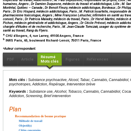
inspecteur du travail, Aubervilliers ; M. Paul Depezeville, responsable de projets, Loos 
humaines, Angers ; Dr Damien Duquesne, médecin du travail et addictologue, Lille ; M. Sam
Montréal, Québec – Canada ; Dr Benoit Fleury, médecin addictologue, Bordeaux ; Dr Philipp
Paris ; Dr Eric Hispard, médecin addictologue, Paris ; M. Patrick Issartelle, responsable d
pharmacienne toxicologue, Angers ; Mme Françoise Lehucher, infirmière en santé au trava
conseil, Paris ; Dr Patricia Maladry, médecin du travail, Paris ; Dr Hervé Martini, médecin 
Pichon, médecin généraliste et addictologue, Angers ; Dr Cécile Prévost, médecin addictol
chargée d’études et de recherche, Paris ; M. Jean-Claude Tomczak, usager du système de 
santé au travail, Rang du Flyers.
a
CHU d’Angers, 4, rue Larrey, 49100 Angers, France
b
INRS Paris, 65, boulevard Richard-Lenoir, 75011 Paris, France
⁎
Auteur correspondant.
Résumé
PDF
Article
Figures
Références
Mots clés
Mots clés :
Substance psychoactive, Alcool, Tabac, Cannabis, Cannabidiol,
psychotropes, Addiction, Repérage, Intervention brève
Keywords :
Substance use, Alcohol, Tobacco, Cannabis, Cannabidiol, Cocai
Addiction, Screening, Brief intervention
Plan
Recommandation de bonne pratique
Méthode de travail
Objectif(s)
Cibles concernées