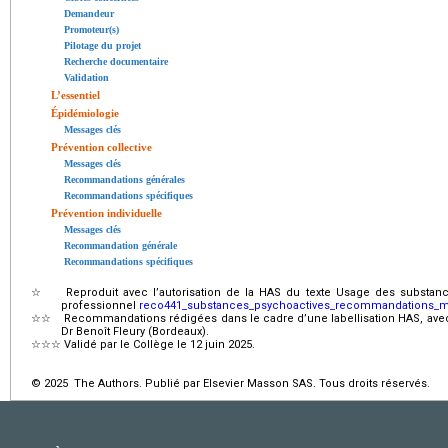
Demandeur
Promoteur(s)
Pilotage du projet
Recherche documentaire
Validation
L’essentiel
Épidémiologie
Messages clés
Prévention collective
Messages clés
Recommandations générales
Recommandations spécifiques
Prévention individuelle
Messages clés
Recommandation générale
Recommandations spécifiques
☆
Reproduit avec l’autorisation de la HAS du texte Usage des substan
professionnel
reco441_substances_psychoactives_recommandations_m
☆☆
Recommandations rédigées dans le cadre d’une labellisation HAS, avec l
Dr Benoît Fleury (Bordeaux).
☆☆☆
Validé par le Collège le 12 juin 2025.
© 2025 The Authors. Publié par Elsevier Masson SAS. Tous droits réservés.