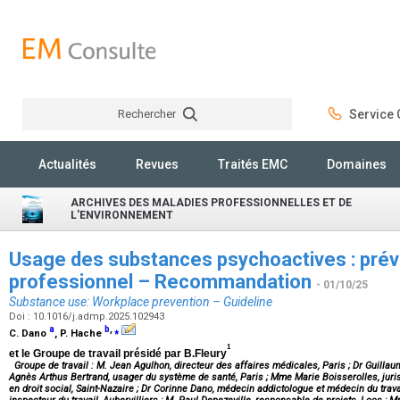
Rechercher
Service C
Rechercher
Actualités
Revues
Traités EMC
Domaines
ARCHIVES DES MALADIES PROFESSIONNELLES ET DE
L'ENVIRONNEMENT
Usage des substances psychoactives : préve
professionnel – Recommandation
- 01/10/25
Substance use: Workplace prevention – Guideline
Doi : 10.1016/j.admp.2025.102943
a
b
,
⁎
C. Dano
, P. Hache
1
et le Groupe de travail présidé par B.Fleury
Groupe de travail : M. Jean Agulhon, directeur des affaires médicales, Paris ; Dr Guilla
Agnès Arthus Bertrand, usager du système de santé, Paris ; Mme Marie Boisserolles, jurist
en droit social, Saint-Nazaire ; Dr Corinne Dano, médecin addictologue et médecin du trav