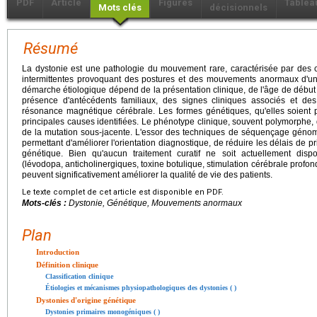
PDF
Article
Figures
Tablea
Mots clés
décisionnels
Résumé
La dystonie est une pathologie du mouvement rare, caractérisée par des 
intermittentes provoquant des postures et des mouvements anormaux d'un
démarche étiologique dépend de la présentation clinique, de l'âge de début
présence d'antécédents familiaux, des signes cliniques associés et des
résonance magnétique cérébrale. Les formes génétiques, qu'elles soient 
principales causes identifiées. Le phénotype clinique, souvent polymorphe
de la mutation sous-jacente. L'essor des techniques de séquençage géno
permettant d'améliorer l'orientation diagnostique, de réduire les délais de 
génétique. Bien qu'aucun traitement curatif ne soit actuellement dis
(lévodopa, anticholinergiques, toxine botulique, stimulation cérébrale profon
peuvent significativement améliorer la qualité de vie des patients.
Le texte complet de cet article est disponible en PDF.
Mots-clés :
Dystonie, Génétique, Mouvements anormaux
Plan
Introduction
Définition clinique
Classification clinique
Étiologies et mécanismes physiopathologiques des dystonies ( )
Dystonies d'origine génétique
Dystonies primaires monogéniques ( )