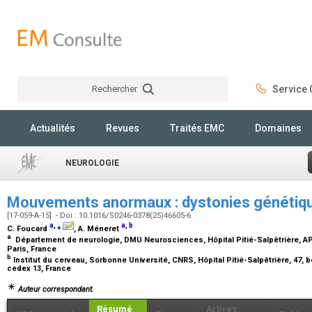
Rechercher
Service C
Rechercher
Actualités
Revues
Traités EMC
Domaines
NEUROLOGIE
Mouvements anormaux : dystonies généti
[17-059-A-15] - Doi : 10.1016/S0246-0378(25)46605-6
a
,
⁎
a
,
b
C. Foucard
, A. Méneret
a
Département de neurologie, DMU Neurosciences, Hôpital Pitié-Salpêtrière, AP-H
Paris, France
b
Institut du cerveau, Sorbonne Université, CNRS, Hôpital Pitié-Salpêtrière, 47, b
cedex 13, France
Auteur correspondant.
Résumé
Arbres