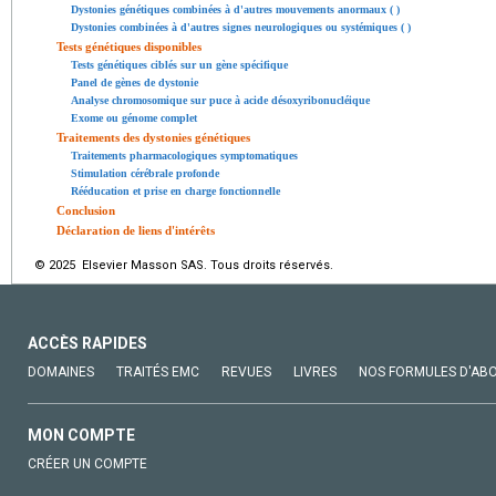
Dystonies génétiques combinées à d'autres mouvements anormaux ( )
Dystonies combinées à d'autres signes neurologiques ou systémiques ( )
Tests génétiques disponibles
Tests génétiques ciblés sur un gène spécifique
Panel de gènes de dystonie
Analyse chromosomique sur puce à acide désoxyribonucléique
Exome ou génome complet
Traitements des dystonies génétiques
Traitements pharmacologiques symptomatiques
Stimulation cérébrale profonde
Rééducation et prise en charge fonctionnelle
Conclusion
Déclaration de liens d'intérêts
© 2025 Elsevier Masson SAS. Tous droits réservés.
ACCÈS RAPIDES
DOMAINES
TRAITÉS EMC
REVUES
LIVRES
NOS FORMULES D'AB
MON COMPTE
CRÉER UN COMPTE