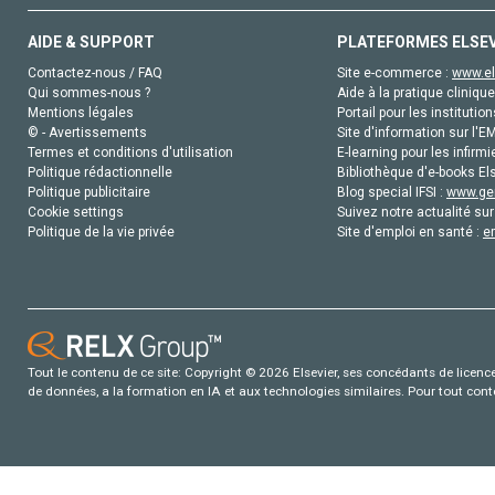
AIDE & SUPPORT
PLATEFORMES ELSE
Contactez-nous / FAQ
Site e-commerce :
www.el
Qui sommes-nous ?
Aide à la pratique clinique
Mentions légales
Portail pour les institution
© - Avertissements
Site d'information sur l'E
Termes et conditions d'utilisation
E-learning pour les infirmi
Politique rédactionnelle
Bibliothèque d'e-books Els
Politique publicitaire
Blog special IFSI :
www.gen
Cookie settings
Suivez notre actualité sur
Politique de la vie privée
Site d'emploi en santé :
e
Tout le contenu de ce site: Copyright © 2026 Elsevier, ses concédants de licence e
de données, a la formation en IA et aux technologies similaires. Pour tout con