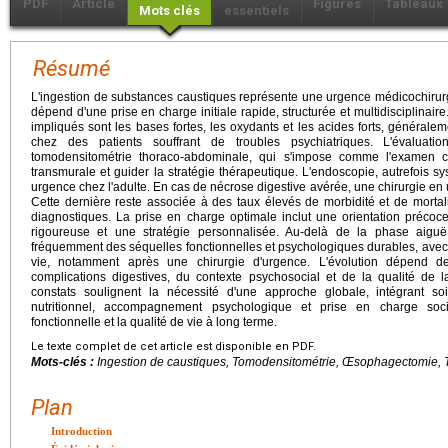
PDF
Article
Figures
Tableaux
Mots clés
essentiels
Résumé
L'ingestion de substances caustiques représente une urgence médicochirurgi
dépend d'une prise en charge initiale rapide, structurée et multidisciplinair
impliqués sont les bases fortes, les oxydants et les acides forts, générale
chez des patients souffrant de troubles psychiatriques. L'évaluatio
tomodensitométrie thoraco-abdominale, qui s'impose comme l'examen cl
transmurale et guider la stratégie thérapeutique. L'endoscopie, autrefois 
urgence chez l'adulte. En cas de nécrose digestive avérée, une chirurgie en 
Cette dernière reste associée à des taux élevés de morbidité et de mortal
diagnostiques. La prise en charge optimale inclut une orientation précoc
rigoureuse et une stratégie personnalisée. Au-delà de la phase aiguë,
fréquemment des séquelles fonctionnelles et psychologiques durables, avec 
vie, notamment après une chirurgie d'urgence. L'évolution dépend de 
complications digestives, du contexte psychosocial et de la qualité de
constats soulignent la nécessité d'une approche globale, intégrant so
nutritionnel, accompagnement psychologique et prise en charge social
fonctionnelle et la qualité de vie à long terme.
Le texte complet de cet article est disponible en PDF.
Mots-clés :
Ingestion de caustiques, Tomodensitométrie, Œsophagectomie, Tr
Plan
Introduction