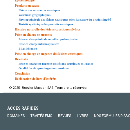
Épidémiologie
Produits en cause
Nature des substances caustiques
Variations géographiques
Physiopathologie des lésions caustiques selon la nature du produit ingéré
Toxicité systémique des produits caustiques
Histoire naturelle des lésions caustiques sévères
Prise en charge en urgence
Prise en charge initiale en milieu préhospitalier
Prise en charge intrahospitalière
Bilan lésionnel
Prise en charge en urgence des lésions caustiques
Résultats
Prise en charge en urgence des lésions caustiques en France
Qualité de vie après ingestion caustique
Conclusion
Déclaration de liens d'intérêts
© 2025 Elsevier Masson SAS. Tous droits réservés.
ACCÈS RAPIDES
DOMAINES
TRAITÉS EMC
REVUES
LIVRES
NOS FORMULES D'AB