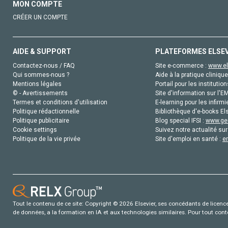
MON COMPTE
CRÉER UN COMPTE
AIDE & SUPPORT
PLATEFORMES ELSE
Contactez-nous / FAQ
Site e-commerce :
www.el
Qui sommes-nous ?
Aide à la pratique clinique
Mentions légales
Portail pour les institution
© - Avertissements
Site d'information sur l'E
Termes et conditions d'utilisation
E-learning pour les infirmi
Politique rédactionnelle
Bibliothèque d'e-books Els
Politique publicitaire
Blog special IFSI :
www.gen
Cookie settings
Suivez notre actualité sur
Politique de la vie privée
Site d'emploi en santé :
e
Tout le contenu de ce site: Copyright © 2026 Elsevier, ses concédants de licence e
de données, a la formation en IA et aux technologies similaires. Pour tout con