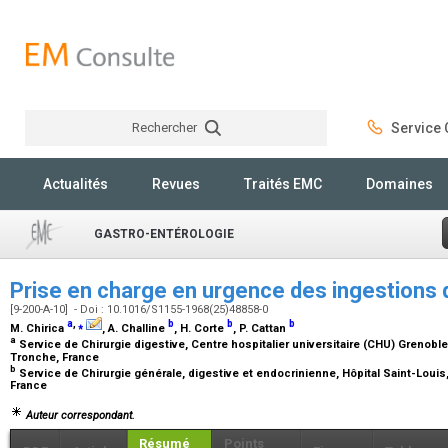
Rechercher
Service C
Rechercher
Actualités
Revues
Traités EMC
Domaines
GASTRO-ENTÉROLOGIE
Prise en charge en urgence des ingestions
[9-200-A-10] - Doi : 10.1016/S1155-1968(25)48858-0
a
,
⁎
b
b
b
M. Chirica
, A. Challine
, H. Corte
, P. Cattan
a
Service de Chirurgie digestive, Centre hospitalier universitaire (CHU) Grenobl
Tronche, France
b
Service de Chirurgie générale, digestive et endocrinienne, Hôpital Saint-Louis,
France
Auteur correspondant.
Résumé
Points