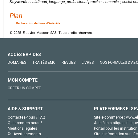
Keywords :
childhood, language, professional practice, semantics, social n
Plan
Déclaration de liens d’intérêts
© 2025 Elsevier Masson SAS. Tous droits réservés.
ACCÈS RAPIDES
DOMAINES
TRAITÉS EMC
REVUES
LIVRES
NOS FORMULES D'AB
MON COMPTE
CRÉER UN COMPTE
AIDE & SUPPORT
PLATEFORMES ELSE
Contactez-nous / FAQ
Site e-commerce :
www.el
Qui sommes-nous ?
Aide à la pratique clinique
Mentions légales
Portail pour les institution
© - Avertissements
Site d'information sur l'E