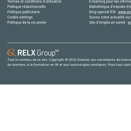
Termes et conditions d'utilisation
E-learning pour les infirmi
Politique rédactionnelle
Bibliothèque d'e-books Els
Politique publicitaire
Blog special IFSI :
www.gen
Cookie settings
Suivez notre actualité sur
Politique de la vie privée
Site d'emploi en santé :
e
Tout le contenu de ce site: Copyright © 2026 Elsevier, ses concédants de licence e
de données, a la formation en IA et aux technologies similaires. Pour tout con