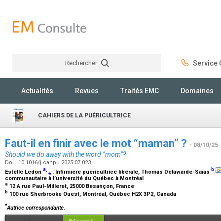
Rechercher
Service C
Rechercher
Actualités
Revues
Traités EMC
Domaines
CAHIERS DE LA PUÉRICULTRICE
Faut-il en finir avec le mot “maman” ?
- 08/10/25
Should we do away with the word “mom”?
Doi : 10.1016/j.cahpu.2025.07.023
a
,
b
Estelle Ledon
⁎
:
Infirmière puéricultrice libérale
, Thomas Delawarde-Saïas
communautaire à l’université du Québec à Montréal
a
12 A rue Paul-Milleret, 25000 Besançon, France
b
100 rue Sherbrooke Ouest, Montréal, Québec H2X 3P2, Canada
*
Autrice correspondante.