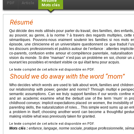
Résumé
PDF
Article
Mots clés
Résumé
Qui décide des mots utilisés pour parler du travail, des familles, des enfants
au pouvoir, au genre, à la norme ? à travers des regards multiples, cette
sémantiques. Pouvons-nous vraiment soutenir les familles si nos mots 
épisode, une clinicienne et un universitaire questionnent ce que traduit l
les discours professionnels et publics autour de l’enfance : attentes implicit
co-parents, confusion entre amour et compétence parentale, naturalisati
vision du monde. Si dire “maman” n’est pas un problème en soi, choisir un a
ouvrant les possibles et rendant visible ce qui était tenu pour acquis.
Le texte complet de cet article est disponible en PDF.
Should we do away with the word “mom”
Who decides which words are used to talk about work, families and children
our relationship with power, gender and norms? Through multipl e perspect
semantic assumptions. Can we truly support families if our words confine mot
and an academic examine what the default use of the term ‘mum’ in pro
childhood conveys: implicit expectations placed on women, the invisibility o
parenting skills, the naturalization of roles... This simple word sums up an e
a problem in itself, choosing another word can become a thoughtful gestur
making visible what was previously taken for granted.
Le texte complet de cet article est disponible en PDF.
Mots clés :
enfance, langage, norme sociale, pratique professionnelle, sém