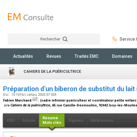
Rechercher
Service C
Rechercher
Actualités
Revues
Traités EMC
Domaines
CAHIERS DE LA PUÉRICULTRICE
Préparation d’un biberon de substitut du lai
Doi : 10.1016/j.cahpu.2025.07.024
Fabien Marchand
:
(cadre infirmier puériculteur et coordinateur petite enfanc
c/o
Cahiers de la puéricultrice
, 65 rue Camille-Desmoulins, 92442 Issy-les-Moulin
Résumé
PDF
Article
Figures
Références
Mots clés