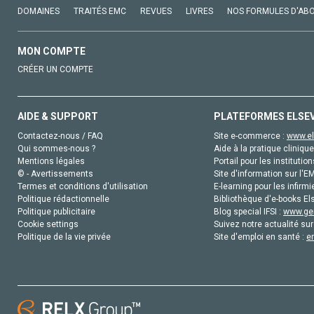
DOMAINES
TRAITÉS EMC
REVUES
LIVRES
NOS FORMULES D'AB
MON COMPTE
CRÉER UN COMPTE
AIDE & SUPPORT
PLATEFORMES ELSE
Contactez-nous / FAQ
Site e-commerce :
www.el
Qui sommes-nous ?
Aide à la pratique clinique
Mentions légales
Portail pour les institution
© - Avertissements
Site d'information sur l'E
Termes et conditions d'utilisation
E-learning pour les infirmi
Politique rédactionnelle
Bibliothèque d'e-books Els
Politique publicitaire
Blog special IFSI :
www.gen
Cookie settings
Suivez notre actualité sur
Politique de la vie privée
Site d'emploi en santé :
e