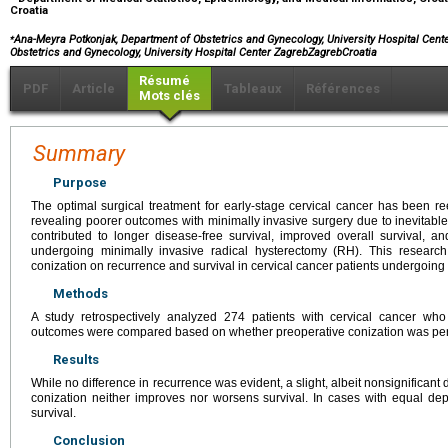
Croatia
⁎
Ana-Meyra Potkonjak, Department of Obstetrics and Gynecology, University Hospital Cente
Obstetrics and Gynecology, University Hospital Center ZagrebZagrebCroatia
Résumé
PDF
Article
Tableaux
Références
Mots clés
Summary
Purpose
The optimal surgical treatment for early-stage cervical cancer has been ree
revealing poorer outcomes with minimally invasive surgery due to inevitable
contributed to longer disease-free survival, improved overall survival, a
undergoing minimally invasive radical hysterectomy (RH). This research
conization on recurrence and survival in cervical cancer patients undergoin
Methods
A study retrospectively analyzed 274 patients with cervical cancer w
outcomes were compared based on whether preoperative conization was pe
Results
While no difference in recurrence was evident, a slight, albeit nonsignificant d
conization neither improves nor worsens survival. In cases with equal dept
survival.
Conclusion