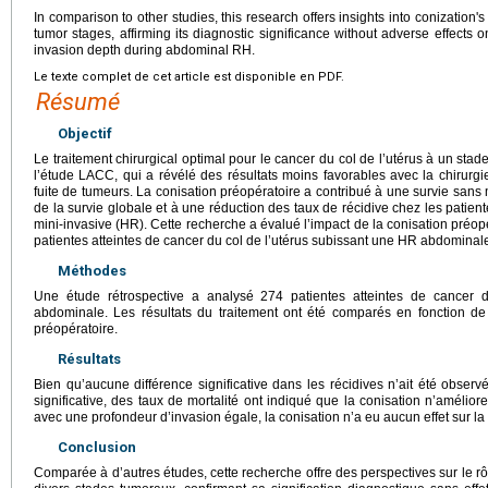
In comparison to other studies, this research offers insights into conization's
tumor stages, affirming its diagnostic significance without adverse effects on
invasion depth during abdominal RH.
Le texte complet de cet article est disponible en PDF.
Résumé
Objectif
Le traitement chirurgical optimal pour le cancer du col de l’utérus à un sta
l’étude LACC, qui a révélé des résultats moins favorables avec la chirurgie
fuite de tumeurs. La conisation préopératoire a contribué à une survie sans
de la survie globale et à une réduction des taux de récidive chez les patien
mini-invasive (HR). Cette recherche a évalué l’impact de la conisation préopér
patientes atteintes de cancer du col de l’utérus subissant une HR abdominal
Méthodes
Une étude rétrospective a analysé 274 patientes atteintes de cancer 
abdominale. Les résultats du traitement ont été comparés en fonction de 
préopératoire.
Résultats
Bien qu’aucune différence significative dans les récidives n’ait été obser
significative, des taux de mortalité ont indiqué que la conisation n’amélior
avec une profondeur d’invasion égale, la conisation n’a eu aucun effet sur la 
Conclusion
Comparée à d’autres études, cette recherche offre des perspectives sur le rô