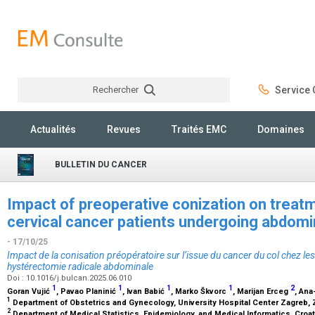
Rechercher
Service C
Rechercher
Actualités
Revues
Traités EMC
Domaines
BULLETIN DU CANCER
Impact of preoperative conization on treat
cervical cancer patients undergoing abdomi
- 17/10/25
Impact de la conisation préopératoire sur l’issue du cancer du col chez le
hystérectomie radicale abdominale
Doi : 10.1016/j.bulcan.2025.06.010
1
1
1
1
2
Goran Vujić
, Pavao Planinić
, Ivan Babić
, Marko Škvorc
, Marijan Erceg
, An
1
Department of Obstetrics and Gynecology, University Hospital Center Zagreb, 
2
Department of Medical Statistics, Epidemiology, and Medical Informatics, Croati