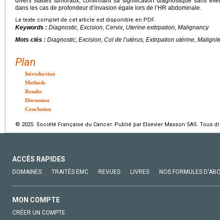
divers stades tumoraux, confirmant sa signification diagnostique sans effet
dans les cas de profondeur d’invasion égale lors de l’HR abdominale.
Le texte complet de cet article est disponible en PDF.
Keywords :
Diagnostic, Excision, Cervix, Uterine extirpation, Malignancy
Mots clés :
Diagnostic, Excision, Col de l’utérus, Extirpation utérine, Malignit
Plan
Introduction
Methods
Results
Discussion
Conclusion
© 2025 Société Française du Cancer. Publié par Elsevier Masson SAS. Tous dro
ACCÈS RAPIDES
DOMAINES
TRAITÉS EMC
REVUES
LIVRES
NOS FORMULES D'AB
MON COMPTE
CRÉER UN COMPTE