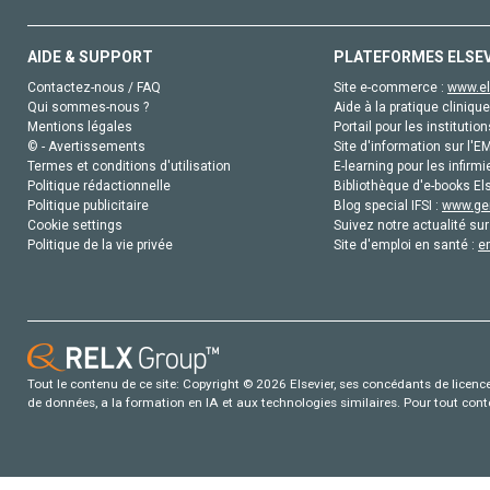
AIDE & SUPPORT
PLATEFORMES ELSE
Contactez-nous / FAQ
Site e-commerce :
www.el
Qui sommes-nous ?
Aide à la pratique clinique
Mentions légales
Portail pour les institution
© - Avertissements
Site d'information sur l'E
Termes et conditions d'utilisation
E-learning pour les infirmi
Politique rédactionnelle
Bibliothèque d'e-books Els
Politique publicitaire
Blog special IFSI :
www.gen
Cookie settings
Suivez notre actualité sur
Politique de la vie privée
Site d'emploi en santé :
e
Tout le contenu de ce site: Copyright © 2026 Elsevier, ses concédants de licence e
de données, a la formation en IA et aux technologies similaires. Pour tout con