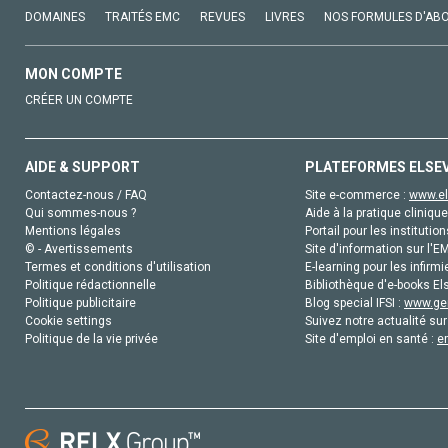
DOMAINES
TRAITÉS EMC
REVUES
LIVRES
NOS FORMULES D'AB
MON COMPTE
CRÉER UN COMPTE
AIDE & SUPPORT
PLATEFORMES ELSE
Contactez-nous / FAQ
Site e-commerce :
www.el
Qui sommes-nous ?
Aide à la pratique clinique
Mentions légales
Portail pour les institution
© - Avertissements
Site d'information sur l'E
Termes et conditions d'utilisation
E-learning pour les infirmi
Politique rédactionnelle
Bibliothèque d'e-books Els
Politique publicitaire
Blog special IFSI :
www.gen
Cookie settings
Suivez notre actualité sur
Politique de la vie privée
Site d'emploi en santé :
e