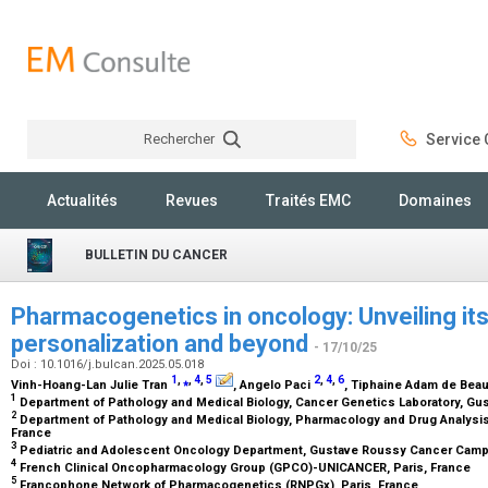
Rechercher
Service C
Rechercher
Actualités
Revues
Traités EMC
Domaines
BULLETIN DU CANCER
Pharmacogenetics in oncology: Unveiling its
personalization and beyond
- 17/10/25
Doi : 10.1016/j.bulcan.2025.05.018
1
,
⁎
,
4
,
5
2
,
4
,
6
Vinh-Hoang-Lan Julie Tran
, Angelo Paci
, Tiphaine Adam de Bea
1
Department of Pathology and Medical Biology, Cancer Genetics Laboratory, Gust
2
Department of Pathology and Medical Biology, Pharmacology and Drug Analysis L
France
3
Pediatric and Adolescent Oncology Department, Gustave Roussy Cancer Campus
4
French Clinical Oncopharmacology Group (GPCO)-UNICANCER, Paris, France
5
Francophone Network of Pharmacogenetics (RNPGx), Paris, France