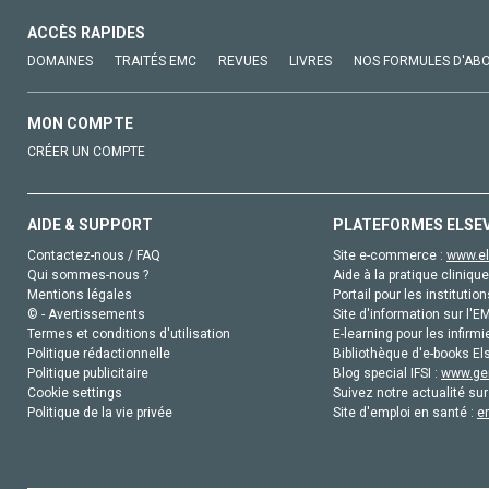
ACCÈS RAPIDES
DOMAINES
TRAITÉS EMC
REVUES
LIVRES
NOS FORMULES D'AB
MON COMPTE
CRÉER UN COMPTE
AIDE & SUPPORT
PLATEFORMES ELSE
Contactez-nous / FAQ
Site e-commerce :
www.el
Qui sommes-nous ?
Aide à la pratique clinique
Mentions légales
Portail pour les institution
© - Avertissements
Site d'information sur l'E
Termes et conditions d'utilisation
E-learning pour les infirmi
Politique rédactionnelle
Bibliothèque d'e-books Els
Politique publicitaire
Blog special IFSI :
www.gen
Cookie settings
Suivez notre actualité sur
Politique de la vie privée
Site d'emploi en santé :
e