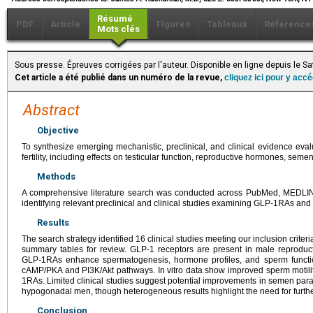
Résumé
PDF
Article
Figures
Tableaux
Référence
Mots clés
Sous presse. Épreuves corrigées par l'auteur. Disponible en ligne depuis le 
Cet article a été publié dans un numéro de la revue,
cliquez ici pour y acc
Abstract
Objective
To synthesize emerging mechanistic, preclinical, and clinical evidence ev
fertility, including effects on testicular function, reproductive hormones, sem
Methods
A comprehensive literature search was conducted across PubMed, MEDLI
identifying relevant preclinical and clinical studies examining GLP-1RAs and
Results
The search strategy identified 16 clinical studies meeting our inclusion criter
summary tables for review. GLP-1 receptors are present in male reproductiv
GLP-1RAs enhance spermatogenesis, hormone profiles, and sperm functio
cAMP/PKA and PI3K/Akt pathways. In vitro data show improved sperm motilit
1RAs. Limited clinical studies suggest potential improvements in semen par
hypogonadal men, though heterogeneous results highlight the need for furthe
Conclusion