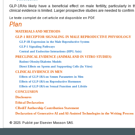
GLP-1RAs likely have a beneficial effect on male fertility, particularly in 
clinical evidence is limited. Larger prospective studies are needed to confirm 
Le texte complet de cet article est disponible en PDF.
Plan
MATERIALS AND METHODS
GLP-1 RECEPTOR SIGNALING IN MALE REPRODUCTIVE PHYSIOLOGY
GLP-1R Expression in the Male Reproductive System
GLP-1 Signaling Pathways
Central and Endocrine Interactions (HPG Axis)
PRECLINICAL EVIDENCE (ANIMAL AND IN VITRO STUDIES)
Rodent Obesity/Diabetes Models
Direct Effects on Sperm and Supporting Cells (In Vitro)
CLINICAL EVIDENCE IN MEN
Effects of GLP-1RA on Semen Parameters in Men
Effects of GLP-1RA on Reproductive Hormones
Effects of GLP-1RA on Sexual Function and Libido
CONCLUSION
Disclosures
Ethical Declaration
CRediT Authorship Contribution Statement
Declaration of Generative AI and AI-Assisted Technologies in the Writing Process
© 2025 Publié par Elsevier Masson SAS.