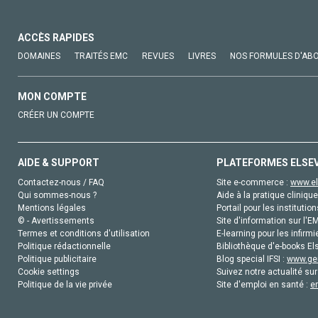
ACCÈS RAPIDES
DOMAINES
TRAITÉS EMC
REVUES
LIVRES
NOS FORMULES D'AB
MON COMPTE
CRÉER UN COMPTE
AIDE & SUPPORT
PLATEFORMES ELSE
Contactez-nous / FAQ
Site e-commerce :
www.el
Qui sommes-nous ?
Aide à la pratique clinique
Mentions légales
Portail pour les institution
© - Avertissements
Site d'information sur l'E
Termes et conditions d'utilisation
E-learning pour les infirmi
Politique rédactionnelle
Bibliothèque d'e-books Els
Politique publicitaire
Blog special IFSI :
www.gen
Cookie settings
Suivez notre actualité sur
Politique de la vie privée
Site d'emploi en santé :
e