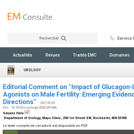
Rechercher
Service C
Rechercher
Actualités
Revues
Traités EMC
Domaines
UROLOGY
Editorial Comment on “Impact of Glucagon-
Agonists on Male Fertility: Emerging Eviden
Directions”
- 24/10/25
Doi : 10.1016/j.urology.2025.09.046
Sevann Helo
Department of Urology, Mayo Clinic, 200 1st Street SW, Rochester, MN 55905
Le texte complet de cet article est disponible en PDF.