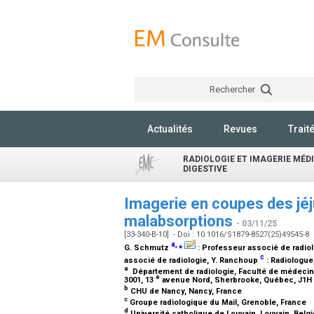
Rechercher
Actualités
Revues
Trait
RADIOLOGIE ET IMAGERIE MÉDI
DIGESTIVE
Imagerie en coupes des jéj
malabsorptions
- 03/11/25
[33-340-B-10] - Doi : 10.1016/S1879-8527(25)49545-8
a
,
⁎
G. Schmutz
:
Professeur associé de radio
c
associé de radiologie
, Y. Ranchoup
:
Radiologue
a
Département de radiologie, Faculté de médecine
e
3001, 13
avenue Nord, Sherbrooke, Québec, J1H
b
CHU de Nancy, Nancy, France
c
Groupe radiologique du Mail, Grenoble, France
d
Université catholique de Louvain, Louvain, Belg