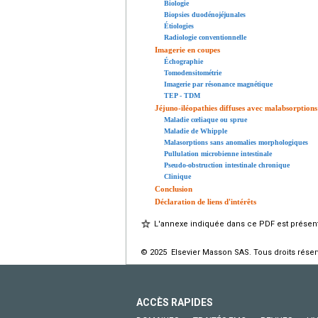
Biologie
Biopsies duodénojéjunales
Étiologies
Radiologie conventionnelle
Imagerie en coupes
Échographie
Tomodensitométrie
Imagerie par résonance magnétique
TEP - TDM
Jéjuno-iléopathies diffuses avec malabsorptions
Maladie cœliaque ou sprue
Maladie de Whipple
Malasorptions sans anomalies morphologiques
Pullulation microbienne intestinale
Pseudo-obstruction intestinale chronique
Clinique
Conclusion
Déclaration de liens d'intérêts
L'annexe indiquée dans ce PDF est présente
© 2025 Elsevier Masson SAS. Tous droits réser
ACCÈS RAPIDES