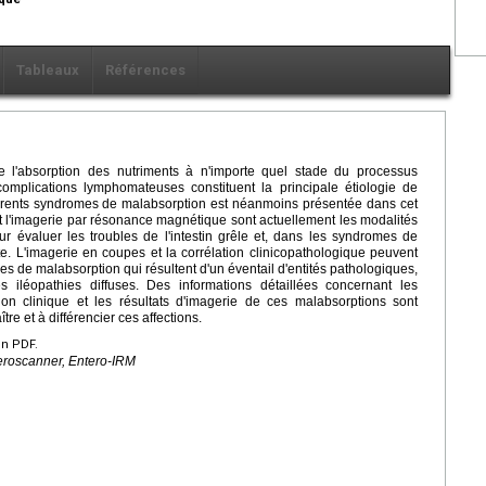
Tableaux
Références
e l'absorption des nutriments à n'importe quel stade du processus
omplications lymphomateuses constituent la principale étiologie de
férents syndromes de malabsorption est néanmoins présentée dans cet
et l'imagerie par résonance magnétique sont actuellement les modalités
r évaluer les troubles de l'intestin grêle et, dans les syndromes de
te. L'imagerie en coupes et la corrélation clinicopathologique peuvent
mes de malabsorption qui résultent d'un éventail d'entités pathologiques,
es iléopathies diffuses. Des informations détaillées concernant les
tion clinique et les résultats d'imagerie de ces malabsorptions sont
tre et à différencier ces affections.
en PDF.
teroscanner, Entero-IRM