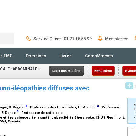
Service Client : 01 71 16 55 99
Mes alertes
Rechercher
és EMC
Domaines
Livres
Compléments
CALE : ABDOMINALE -
Table des matières
EMC Démo
S'abon
uno-iléopathies diffuses avec
B
b
a
logie
, D. Régent
:
Professeur des Universités
, H. Minh Loi
:
Professeur
p
d
, E. Danse
:
Professeur de radiologie
L
u
 et des sciences de la santé, Université de Sherbrooke, CHUS Fleurimont,
 5N4, Canada
ique