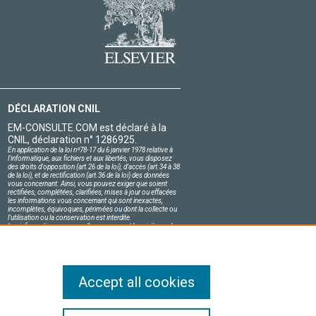
DÉCLARATION CNIL
EM-CONSULTE.COM est déclaré à la
CNIL, déclaration n° 1286925.
En application de la loi nº78-17 du 6 janvier 1978 relative à
l'informatique, aux fichiers et aux libertés, vous disposez
des droits d'opposition (art.26 de la loi), d'accès (art.34 à 38
de la loi), et de rectification (art.36 de la loi) des données
vous concernant. Ainsi, vous pouvez exiger que soient
rectifiées, complétées, clarifiées, mises à jour ou effacées
les informations vous concernant qui sont inexactes,
incomplètes, équivoques, périmées ou dont la collecte ou
l'utilisation ou la conservation est interdite.
Les informations personnelles concernant les visiteurs de
notre site, y compris leur identité, sont confidentielles.
Le responsable du site s'engage sur l'honneur à respecter
les conditions légales de confidentialité applicables en
France et à ne pas divulguer ces informations à des tiers.
Accept all cookies