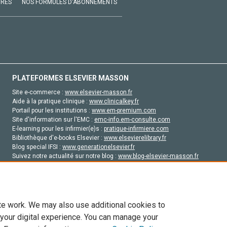
VRES
NOS FORMULES D'ABONNEMENTS
PLATEFORMES ELSEVIER MASSON
Site e-commerce :
www.elsevier-masson.fr
Aide à la pratique clinique :
www.clinicalkey.fr
Portail pour les institutions :
www.em-premium.com
Site d'information sur l'EMC :
emc-info.em-consulte.com
E-learning pour les infirmier(e)s :
pratique-infirmiere.com
Bibliothèque d'e-books Elsevier :
www.elsevierelibrary.fr
Blog special IFSI :
www.generationelsevier.fr
Suivez notre actualité sur notre blog :
www.blog-elsevier-masson.fr
Site d'emploi en santé :
emploisante.com
te work. We may also use additional cookies to
 your digital experience. You can manage your