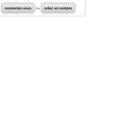
connectez-vous
ou
créez un compte