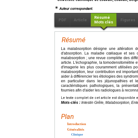
Auteur correspondant.
Résumé
PDF
Article
Figures
Mots clés
Résumé
La malabsorption désigne une altération d
d'absorption. La maladie cœliaque et ses c
malabsorption ; une revue complète des dif
article. L'échographie, la tomodensitométrie 
d'imagerie les plus couramment utilisées pou
malabsorption, leur contribution est importan
aider à différencier les étiologies des syndro
en particulier dans les jéjunopathies et l
caractéristiques pathologiques, la présenta
fournies afin d'aider les radiologues à reconnaî
Le texte complet de cet article est disponible 
Mots-clés :
Intestin Grêle, Malabsorption, En
Plan
Introduction
Généralités
Clinique