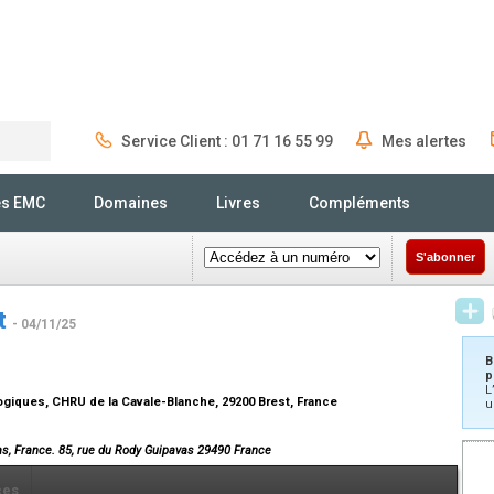
Service Client : 01 71 16 55 99
Mes alertes
Rechercher
és EMC
Domaines
Livres
Compléments
S'abonner
nt
- 04/11/25
B
p
L
ogiques, CHRU de la Cavale-Blanche, 29200 Brest, France
u
as, France. 85, rue du Rody Guipavas 29490 France
ces