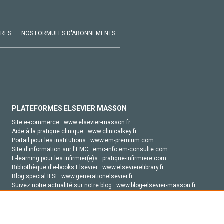
VRES
NOS FORMULES D'ABONNEMENTS
PLATEFORMES ELSEVIER MASSON
Site e-commerce :
www.elsevier-masson.fr
Aide à la pratique clinique :
www.clinicalkey.fr
Portail pour les institutions :
www.em-premium.com
Site d'information sur l'EMC :
emc-info.em-consulte.com
E-learning pour les infirmier(e)s :
pratique-infirmiere.com
Bibliothèque d'e-books Elsevier :
www.elsevierelibrary.fr
Blog special IFSI :
www.generationelsevier.fr
Suivez notre actualité sur notre blog :
www.blog-elsevier-masson.fr
Site d'emploi en santé :
emploisante.com