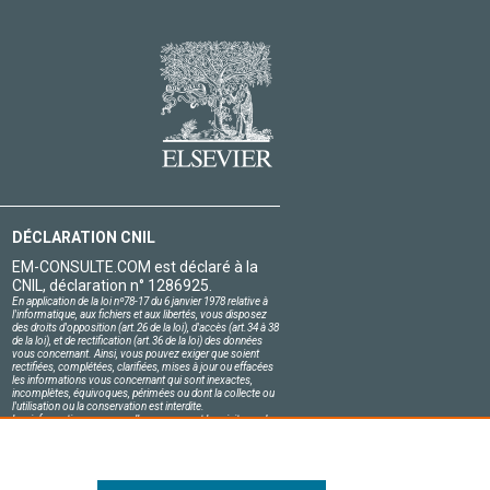
DÉCLARATION CNIL
EM-CONSULTE.COM est déclaré à la
CNIL, déclaration n° 1286925.
En application de la loi nº78-17 du 6 janvier 1978 relative à
l'informatique, aux fichiers et aux libertés, vous disposez
des droits d'opposition (art.26 de la loi), d'accès (art.34 à 38
de la loi), et de rectification (art.36 de la loi) des données
vous concernant. Ainsi, vous pouvez exiger que soient
rectifiées, complétées, clarifiées, mises à jour ou effacées
les informations vous concernant qui sont inexactes,
incomplètes, équivoques, périmées ou dont la collecte ou
l'utilisation ou la conservation est interdite.
Les informations personnelles concernant les visiteurs de
notre site, y compris leur identité, sont confidentielles.
Le responsable du site s'engage sur l'honneur à respecter
les conditions légales de confidentialité applicables en
France et à ne pas divulguer ces informations à des tiers.