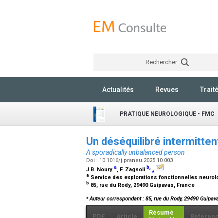
Rechercher
Actualités
Revues
Trait
PRATIQUE NEUROLOGIQUE - FMC
Un déséquilibré intermitte
A sporadically unbalanced person
Doi : 10.1016/j.praneu.2025.10.003
a
b
,
J.B. Noury
, F. Zagnoli
⁎
a
Service des explorations fonctionnelles neurol
b
85, rue du Rody, 29490 Guipavas, France
⁎
Auteur correspondant : 85, rue du Rody, 29490 Guipav
Résumé
PDF
Article
Référen