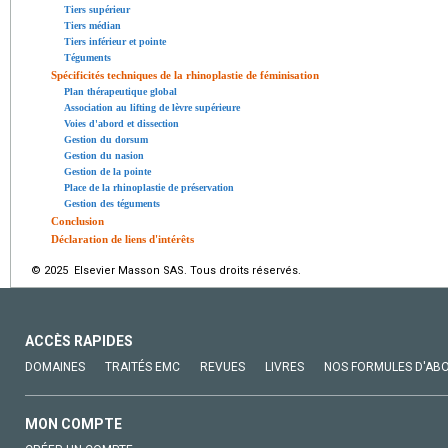
Tiers supérieur
Tiers médian
Tiers inférieur et pointe
Téguments
Spécificités techniques de la rhinoplastie de féminisation
Plan thérapeutique global
Association au lifting de lèvre supérieure
Voies d'abord et dissection
Gestion du dorsum
Gestion du nasion
Gestion de la pointe
Place de la rhinoplastie de préservation
Gestion des téguments
Conclusion
Déclaration de liens d'intérêts
© 2025 Elsevier Masson SAS. Tous droits réservés.
ACCÈS RAPIDES
DOMAINES
TRAITÉS EMC
REVUES
LIVRES
NOS FORMULES D'AB
MON COMPTE