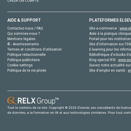
CRÉER UN COMPTE
AIDE & SUPPORT
PLATEFORMES ELSE
Contactez-nous / FAQ
Site e-commerce :
www.el
Qui sommes-nous ?
Aide à la pratique clinique
Mentions légales
Portail pour les institution
© - Avertissements
Site d'information sur l'E
Termes et conditions d'utilisation
E-learning pour les infirmi
Politique rédactionnelle
Bibliothèque d'e-books Els
Politique publicitaire
Blog special IFSI :
www.gen
Cookie settings
Suivez notre actualité sur
Politique de la vie privée
Site d'emploi en santé :
e
Tout le contenu de ce site: Copyright © 2026 Elsevier, ses concédants de licence e
de données, a la formation en IA et aux technologies similaires. Pour tout con