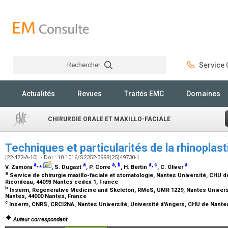
Rechercher
Service C
Rechercher
Actualités
Revues
Traités EMC
Domaines
CHIRURGIE ORALE ET MAXILLO-FACIALE
Techniques et particularités de la rhinoplas
[22-472-A-10] - Doi : 10.1016/S2352-3999(25)49730-1
a
,
⁎
a
a
,
b
a
,
c
a
V. Zamora
, S. Dugast
, P. Corre
, H. Bertin
, C. Oliver
a
Service de chirurgie maxillo-faciale et stomatologie, Nantes Université, CHU de
Ricordeau, 44093 Nantes cedex 1, France
b
Inserm, Regenerative Medicine and Skeleton, RMeS, UMR 1229, Nantes Universit
Nantes, 44000 Nantes, France
c
Inserm, CNRS, CRCI2NA, Nantes Université, Université d'Angers, CHU de Nante
Auteur correspondant.