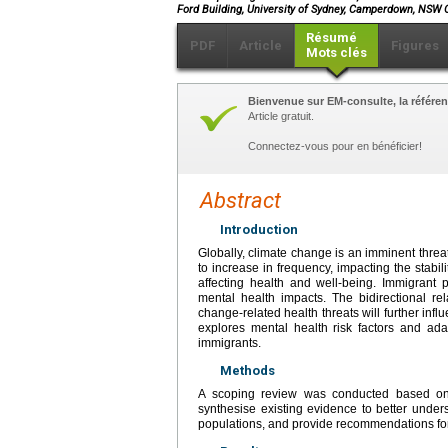
Ford Building, University of Sydney, Camperdown, NS
Résumé
PDF
Article
Figures
Mots clés
Bienvenue sur EM-consulte, la référen
Article gratuit.
Connectez-vous pour en bénéficier!
Abstract
Introduction
Globally, climate change is an imminent threat
to increase in frequency, impacting the stabil
affecting health and well-being. Immigrant 
mental health impacts. The bidirectional re
change-related health threats will further infl
explores mental health risk factors and ada
immigrants.
Methods
A scoping review was conducted based on 
synthesise existing evidence to better under
populations, and provide recommendations for 