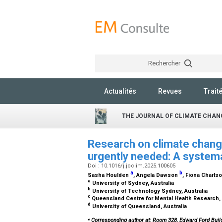
Rechercher
Actualités
Revues
Trait
THE JOURNAL OF CLIMATE CHAN
Research on climate change
urgently needed: A system
Doi : 10.1016/j.joclim.2025.100605
a
b
Sasha Houlden
, Angela Dawson
, Fiona Charls
a
University of Sydney, Australia
b
University of Technology Sydney, Australia
c
Queensland Centre for Mental Health Research, 
d
University of Queensland, Australia
⁎
Corresponding author at: Room 328, Edward Ford Build