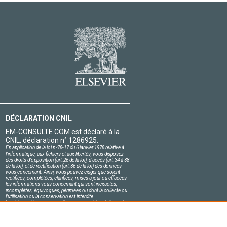
DÉCLARATION CNIL
EM-CONSULTE.COM est déclaré à la
CNIL, déclaration n° 1286925.
En application de la loi nº78-17 du 6 janvier 1978 relative à
l'informatique, aux fichiers et aux libertés, vous disposez
des droits d'opposition (art.26 de la loi), d'accès (art.34 à 38
de la loi), et de rectification (art.36 de la loi) des données
vous concernant. Ainsi, vous pouvez exiger que soient
rectifiées, complétées, clarifiées, mises à jour ou effacées
les informations vous concernant qui sont inexactes,
incomplètes, équivoques, périmées ou dont la collecte ou
l'utilisation ou la conservation est interdite.
Les informations personnelles concernant les visiteurs de
notre site, y compris leur identité, sont confidentielles.
Le responsable du site s'engage sur l'honneur à respecter
les conditions légales de confidentialité applicables en
France et à ne pas divulguer ces informations à des tiers.