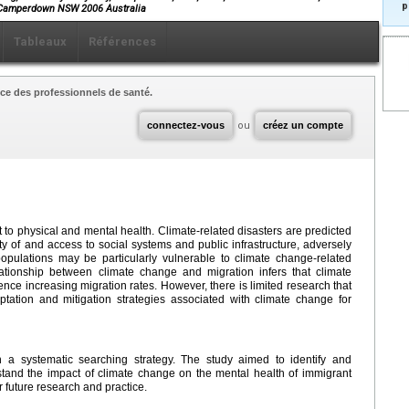
p
W Camperdown NSW 2006 Australia
Tableaux
Références
ce des professionnels de santé.
connectez-vous
ou
créez un compte
 to physical and mental health. Climate-related disasters are predicted
ity of and access to social systems and public infrastructure, adversely
populations may be particularly vulnerable to climate change-related
lationship between climate change and migration infers that climate
uence increasing migration rates. However, there is limited research that
ptation and mitigation strategies associated with climate change for
a systematic searching strategy. The study aimed to identify and
stand the impact of climate change on the mental health of immigrant
future research and practice.