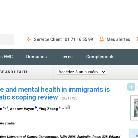
Service Client : 01 71 16 55 99
Mes alertes
Rechercher
és EMC
Domaines
Livres
Compléments
GE AND HEALTH
 and mental health in immigrants is
atic scoping review
- 26/11/25
c
,
d
b
a
,
⁎
on
, Andrew Hayen
, Ying Zhang
Australia
B
ing, University of Sydney, Camperdown, NSW, 2006, Australia. Room 328, Edward