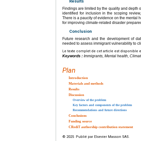
Results
Findings are limited by the quality and depth of
identified for inclusion in the scoping review
There is a paucity of evidence on the mental 
for improving climate-related disaster prepare
Conclusion
Future research and the development of data
needed to assess immigrant vulnerability to c
Le texte complet de cet article est disponible 
Keywords :
Immigrants, Mental health, Clima
Plan
Introduction
Materials and methods
Results
Discussion
Overview of the problem
Key factors and components of the problem
Recommendations and future directions
Conclusions
Funding source
CRediT authorship contribution statement
© 2025 Publié par Elsevier Masson SAS.