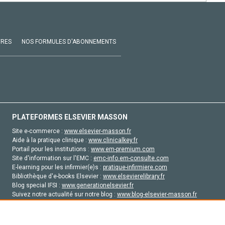
VRES
NOS FORMULES D'ABONNEMENTS
PLATEFORMES ELSEVIER MASSON
Site e-commerce :
www.elsevier-masson.fr
Aide à la pratique clinique :
www.clinicalkey.fr
Portail pour les institutions :
www.em-premium.com
Site d'information sur l'EMC :
emc-info.em-consulte.com
E-learning pour les infirmier(e)s :
pratique-infirmiere.com
Bibliothèque d'e-books Elsevier :
www.elsevierelibrary.fr
Blog special IFSI :
www.generationelsevier.fr
Suivez notre actualité sur notre blog :
www.blog-elsevier-masson.fr
Site d'emploi en santé :
emploisante.com