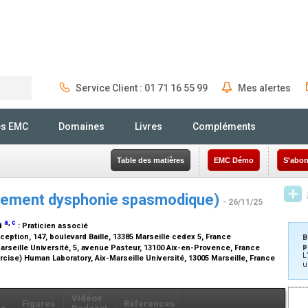
Service Client : 01 71 16 55 99
Mes alertes
Rechercher
és EMC
Domaines
Livres
Compléments
Table des matières
EMC Démo
S'abon
nnement dysphonie spasmodique)
- 26/11/25
a
,
c
ad
:
Praticien associé
eption, 147, boulevard Baille, 13385 Marseille cedex 5, France
B
p
Marseille Université, 5, avenue Pasteur, 13100 Aix-en-Provence, France
L
ise) Human Laboratory, Aix-Marseille Université, 13005 Marseille, France
u
Vidéos
Figures
Références