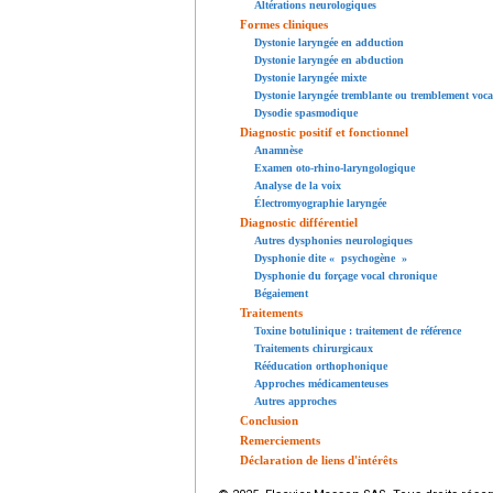
Altérations neurologiques
Formes cliniques
Dystonie laryngée en adduction
Dystonie laryngée en abduction
Dystonie laryngée mixte
Dystonie laryngée tremblante ou tremblement voca
Dysodie spasmodique
Diagnostic positif et fonctionnel
Anamnèse
Examen oto-rhino-laryngologique
Analyse de la voix
Électromyographie laryngée
Diagnostic différentiel
Autres dysphonies neurologiques
Dysphonie dite « psychogène »
Dysphonie du forçage vocal chronique
Bégaiement
Traitements
Toxine botulinique : traitement de référence
Traitements chirurgicaux
Rééducation orthophonique
Approches médicamenteuses
Autres approches
Conclusion
Remerciements
Déclaration de liens d'intérêts