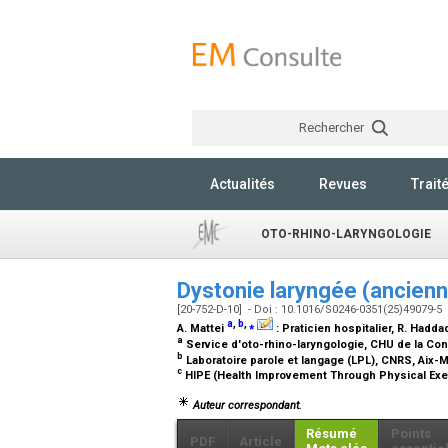
Rechercher
Actualités
Revues
Trait
OTO-RHINO-LARYNGOLOGIE
Dystonie laryngée (ancie
[20-752-D-10] - Doi : 10.1016/S0246-0351(25)49079-5
a
,
b
,
⁎
A. Mattei
:
Praticien hospitalier
, R. Hadd
a
Service d'oto-rhino-laryngologie, CHU de la Conc
b
Laboratoire parole et langage (LPL), CNRS, Aix-
c
HIPE (Health Improvement Through Physical Exerc
Auteur correspondant.
Résumé
Points
PDF
Article