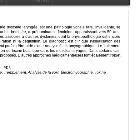
ls
Podcast
 dystonie laryngée, est une pathologie vocale rare, invalidante, se
arfois tremblée, à prédominance féminine, apparaissant vers 50 ans.
fois associée à d'autres dystonies, dont la physiopathologie est encore
ration ni la déglutition. Le diagnostic est clinique (visualisation des
eut parfois être aidé d'une analyse électromyographique. Le traitement
ction de toxine botulique dans les muscles laryngés. Dans certains cas,
 proposés. D'autres approches médicamenteuses font également l'objet
en PDF.
 Tremblement, Analyse de la voix, Électromyographie, Toxine