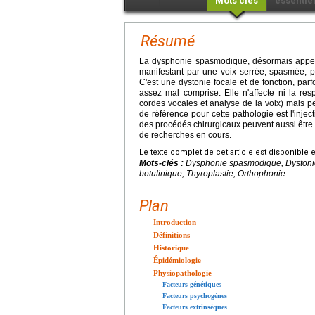
Mots clés
essentie
Résumé
La dysphonie spasmodique, désormais appelée
manifestant par une voix serrée, spasmée, p
C'est une dystonie focale et de fonction, par
assez mal comprise. Elle n'affecte ni la respi
cordes vocales et analyse de la voix) mais p
de référence pour cette pathologie est l'inje
des procédés chirurgicaux peuvent aussi être
de recherches en cours.
Le texte complet de cet article est disponible 
Mots-clés :
Dysphonie spasmodique, Dystonie,
botulinique, Thyroplastie, Orthophonie
Plan
Introduction
Définitions
Historique
Épidémiologie
Physiopathologie
Facteurs génétiques
Facteurs psychogènes
Facteurs extrinsèques