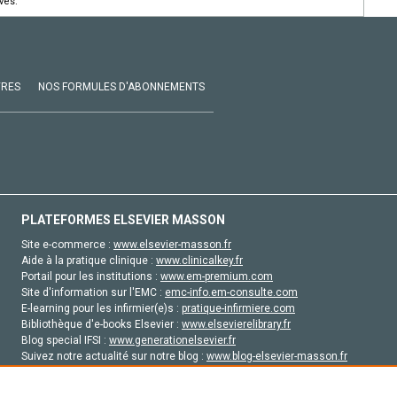
vés.
VRES
NOS FORMULES D'ABONNEMENTS
PLATEFORMES ELSEVIER MASSON
Site e-commerce :
www.elsevier-masson.fr
Aide à la pratique clinique :
www.clinicalkey.fr
Portail pour les institutions :
www.em-premium.com
Site d'information sur l'EMC :
emc-info.em-consulte.com
E-learning pour les infirmier(e)s :
pratique-infirmiere.com
Bibliothèque d'e-books Elsevier :
www.elsevierelibrary.fr
Blog special IFSI :
www.generationelsevier.fr
Suivez notre actualité sur notre blog :
www.blog-elsevier-masson.fr
Site d'emploi en santé :
emploisante.com