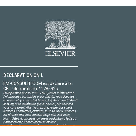
DÉCLARATION CNIL
EM-CONSULTE.COM est déclaré à la
CNIL, déclaration n° 1286925.
En application de la loi nº78-17 du 6 janvier 1978 relative à
l'informatique, aux fichiers et aux libertés, vous disposez
des droits d'opposition (art.26 de la loi), d'accès (art.34 à 38
de la loi), et de rectification (art.36 de la loi) des données
vous concernant. Ainsi, vous pouvez exiger que soient
rectifiées, complétées, clarifiées, mises à jour ou effacées
les informations vous concernant qui sont inexactes,
incomplètes, équivoques, périmées ou dont la collecte ou
l'utilisation ou la conservation est interdite.
Les informations personnelles concernant les visiteurs de
notre site, y compris leur identité, sont confidentielles.
Le responsable du site s'engage sur l'honneur à respecter