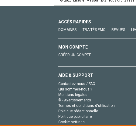
© 2025 Elsevier Masson SAS. Tous droits réser
ACCÈS RAPIDES
DOMAINES
TRAITÉS EMC
REVUES
LI
MON COMPTE
CRÉER UN COMPTE
AIDE & SUPPORT
Contactez-nous / FAQ
Qui sommes-nous ?
Mentions légales
© - Avertissements
Termes et conditions d'utilisation
Politique rédactionnelle
Politique publicitaire
Cookie settings
Politique de la vie privée