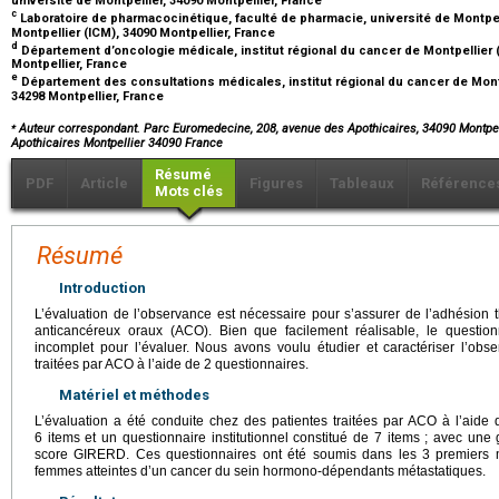
université de Montpellier, 34090 Montpellier, France
c
Laboratoire de pharmacocinétique, faculté de pharmacie, université de Montpell
Montpellier (ICM), 34090 Montpellier, France
d
Département d’oncologie médicale, institut régional du cancer de Montpellier (
Montpellier, France
e
Département des consultations médicales, institut régional du cancer de Montpe
34298 Montpellier, France
⁎
Auteur correspondant. Parc Euromedecine, 208, avenue des Apothicaires, 34090 Montpel
Apothicaires Montpellier 34090 France
Résumé
PDF
Article
Figures
Tableaux
Référence
Mots clés
Résumé
Introduction
L’évaluation de l’observance est nécessaire pour s’assurer de l’adhésion t
anticancéreux oraux (ACO). Bien que facilement réalisable, le questi
incomplet pour l’évaluer. Nous avons voulu étudier et caractériser l’ob
traitées par ACO à l’aide de 2 questionnaires.
Matériel et méthodes
L’évaluation a été conduite chez des patientes traitées par ACO à l’aide
6 items et un questionnaire institutionnel constitué de 7 items ; avec u
score GIRERD. Ces questionnaires ont été soumis dans les 3 premiers moi
femmes atteintes d’un cancer du sein hormono-dépendants métastatiques.