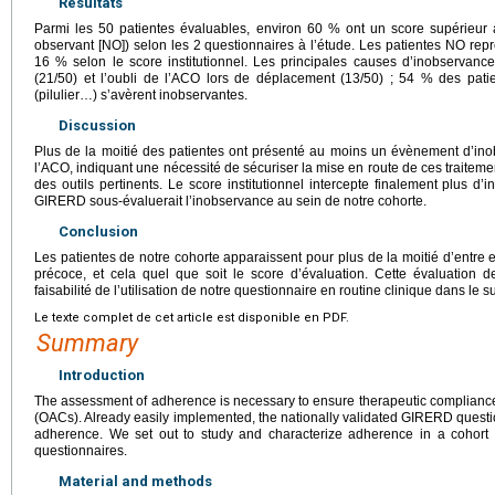
Résultats
Parmi les 50 patientes évaluables, environ 60 % ont un score supérieur 
observant [NO]) selon les 2 questionnaires à l’étude. Les patientes NO re
16 % selon le score institutionnel. Les principales causes d’inobservance 
(21/50) et l’oubli de l’ACO lors de déplacement (13/50) ; 54 % des pat
(pilulier…) s’avèrent inobservantes.
Discussion
Plus de la moitié des patientes ont présenté au moins un évènement d’in
l’ACO, indiquant une nécessité de sécuriser la mise en route de ces traiteme
des outils pertinents. Le score institutionnel intercepte finalement plus d
GIRERD sous-évaluerait l’inobservance au sein de notre cohorte.
Conclusion
Les patientes de notre cohorte apparaissent pour plus de la moitié d’entre
précoce, et cela quel que soit le score d’évaluation. Cette évaluation 
faisabilité de l’utilisation de notre questionnaire en routine clinique dans le 
Le texte complet de cet article est disponible en PDF.
Summary
Introduction
The assessment of adherence is necessary to ensure therapeutic compliance, 
(OACs). Already easily implemented, the nationally validated GIRERD quest
adherence. We set out to study and characterize adherence in a cohort 
questionnaires.
Material and methods