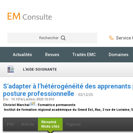
Rechercher
Service C
Rechercher
Actualités
Revues
Traités EMC
Domaines
L'AIDE-SOIGNANTE
S’adapter à l’hétérogénéité des apprenants 
posture professionnelle
- 02/12/25
Doi : 10.1016/j.aidsoi.2025.10.010
Christel Marchal
:
Formatrice permanente
Institut de formation régional académique du Grand Est, Ifas, 2 rue de Lorraine,
Résumé
PDF
Article
Figures
Mots clés