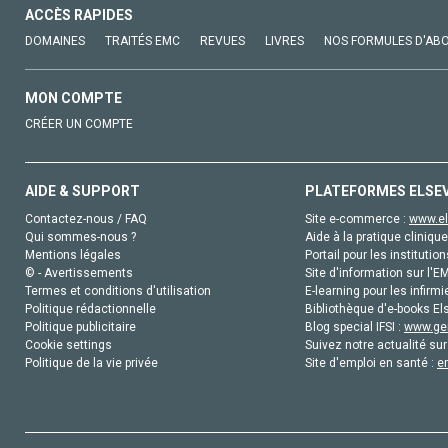
ACCÈS RAPIDES
DOMAINES
TRAITÉS EMC
REVUES
LIVRES
NOS FORMULES D'AB
MON COMPTE
CRÉER UN COMPTE
AIDE & SUPPORT
PLATEFORMES ELSE
Contactez-nous / FAQ
Site e-commerce :
www.el
Qui sommes-nous ?
Aide à la pratique clinique
Mentions légales
Portail pour les institution
© - Avertissements
Site d'information sur l'E
Termes et conditions d'utilisation
E-learning pour les infirmi
Politique rédactionnelle
Bibliothèque d'e-books Els
Politique publicitaire
Blog special IFSI :
www.gen
Cookie settings
Suivez notre actualité sur
Politique de la vie privée
Site d'emploi en santé :
e